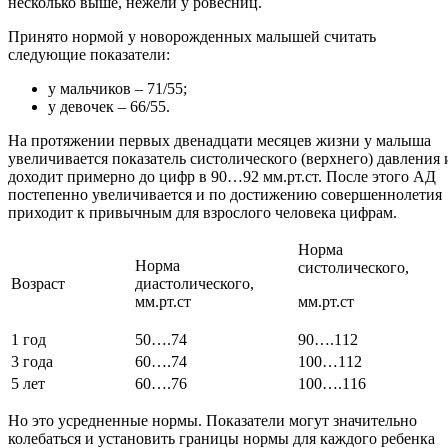
несколько выше, нежели у ровесниц.
Принято нормой у новорожденных малышей считать
следующие показатели:
у мальчиков – 71/55;
у девочек – 66/55.
На протяжении первых двенадцати месяцев жизни у малыша
увеличивается показатель систолического (верхнего) давления 
доходит примерно до цифр в 90…92 мм.рт.ст. После этого АД
постепенно увеличивается и по достижению совершеннолетия
приходит к привычным для взрослого человека цифрам.
Норма
Норма
систолического,
Возраст
диастолического,
мм.рт.ст
мм.рт.ст
1 год
50….74
90….112
3 года
60….74
100…112
5 лет
60….76
100….116
Но это усредненные нормы. Показатели могут значительно
колебаться и установить границы нормы для каждого ребенка