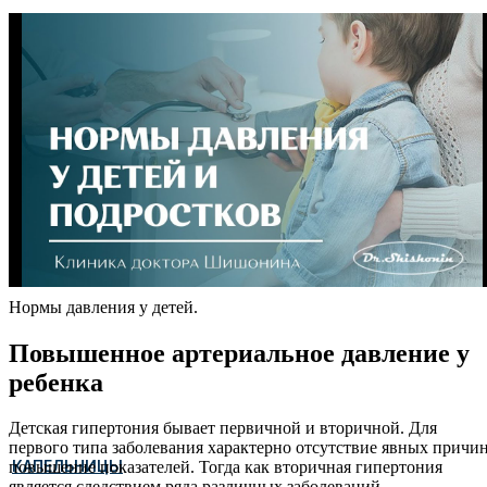
Нормы давления у детей.
Повышенное артериальное давление у
ребенка
Детская гипертония бывает первичной и вторичной. Для
первого типа заболевания характерно отсутствие явных причи
КАПЕЛЬНИЦЫ
повышение показателей. Тогда как вторичная гипертония
является следствием ряда различных заболеваний.