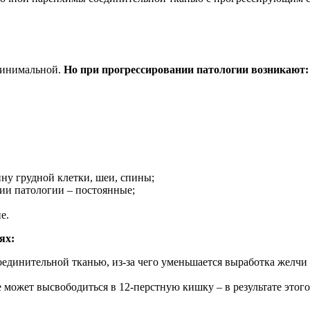
минимальной.
Но при прогрессировании патологии возникают:
ину грудной клетки, шеи, спины;
ии патологии – постоянные;
е.
ях:
динительной тканью, из-за чего уменьшается выработка желчи –
е может высвободиться в 12-перстную кишку – в результате этог