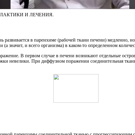
ЛАКТИКИ И ЛЕЧЕНИЯ.
ь развивается в паренхиме (рабочей ткани печени) медленно, но
а значит, и всего организма) в каком-то определенном количес
оражение. В первом случае в печени возникают отдельные остро
ржки невелики. При диффузном поражении соединительная ткань 
очной паренхимы соединительной тканью с прогрессирующим сме