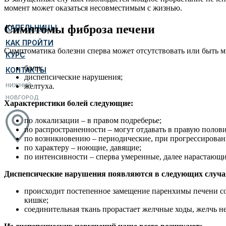
момент может оказаться несовместимым с жизнью.
Симптомы фиброза печени
КАПЕЛЬНИЦЫ
КАК ПРОЙТИ
Симптоматика болезни сперва может отсутствовать или быть 
КУРС
боли;
КОНТАКТЫ
диспепсические нарушения;
НИЖНИЙ
желтуха.
НОВГОРОД
Характеристики болей следующие:
по локализации – в правом подреберье;
по распространенности – могут отдавать в правую полов
по возникновению – периодические, при прогрессирован
по характеру – ноющие, давящие;
по интенсивности – сперва умеренные, далее нарастающи
Диспепсические нарушения появляются в следующих случа
происходит постепенное замещение паренхимы печени сое
кишке;
соединительная ткань прорастает желчные ходы, желчь н