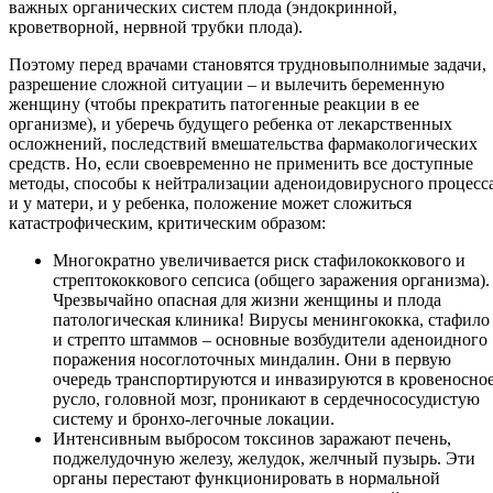
важных органических систем плода (эндокринной,
кроветворной, нервной трубки плода).
Поэтому перед врачами становятся трудновыполнимые задачи,
разрешение сложной ситуации – и вылечить беременную
женщину (чтобы прекратить патогенные реакции в ее
организме), и уберечь будущего ребенка от лекарственных
осложнений, последствий вмешательства фармакологических
средств. Но, если своевременно не применить все доступные
методы, способы к нейтрализации аденоидовирусного процесс
и у матери, и у ребенка, положение может сложиться
катастрофическим, критическим образом:
Многократно увеличивается риск стафилококкового и
стрептококкового сепсиса (общего заражения организма).
Чрезвычайно опасная для жизни женщины и плода
патологическая клиника! Вирусы менингококка, стафило
и стрепто штаммов – основные возбудители аденоидного
поражения носоглоточных миндалин. Они в первую
очередь транспортируются и инвазируются в кровеносно
русло, головной мозг, проникают в сердечнососудистую
систему и бронхо-легочные локации.
Интенсивным выбросом токсинов заражают печень,
поджелудочную железу, желудок, желчный пузырь. Эти
органы перестают функционировать в нормальной