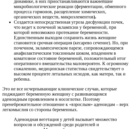
динамике, в них приостанавливаются важнейшие
микробиологические реакции (ферментации, обменного
процесса гормонов, расщепление химических,
органических веществ, микроэлементов
).
Создается непосредственная угроза дисфункции почек,
что ведет к почечной эклампсии у беременной, при
которой невозможно протекание беременности.
Единственным выходом сохранить жизнь женщине
становится срочная операция (кесарево сечение). Но, при
почечном, эклампсическом парезе, сопровождающемся
анафилактическим токсинным шоком, впадением в
коматозное состояние беременной, положительный итог
оперативного вмешательства маловероятен. К огромному
сожалению, медицинская статистика свидетельствует о
высоком проценте летальных исходов, как матери, так и
ребенка.
Это не все исчерпывающие клинические случаи, которые
поджидают беременную женщину с развивающимся
аденоидным проявлением в носоглотке. Поэтому
пренебрежительное отношение к «взрослым» аденоидам – верх
легкомыслия со стороны беременных.
Аденоидная вегетация у детей вызывает множество
вопросов и обсуждений среди родителей и