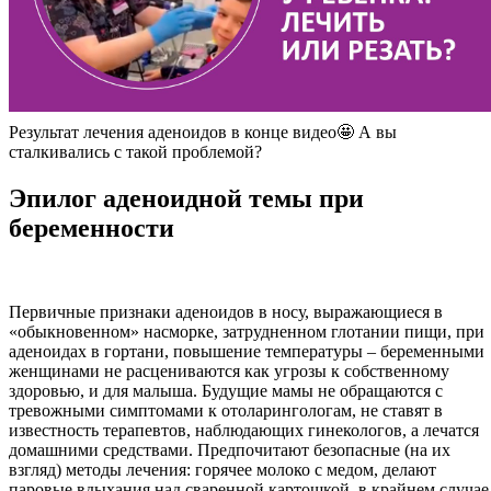
Результат лечения аденоидов в конце видео🤩 А вы
сталкивались с такой проблемой?
Эпилог аденоидной темы при
беременности
Первичные признаки аденоидов в носу, выражающиеся в
«обыкновенном» насморке, затрудненном глотании пищи, при
аденоидах в гортани, повышение температуры – беременными
женщинами не расцениваются как угрозы к собственному
здоровью, и для малыша. Будущие мамы не обращаются с
тревожными симптомами к отоларингологам, не ставят в
известность терапевтов, наблюдающих гинекологов, а лечатся
домашними средствами. Предпочитают безопасные (на их
взгляд) методы лечения: горячее молоко с медом, делают
паровые вдыхания над сваренной картошкой, в крайнем случае