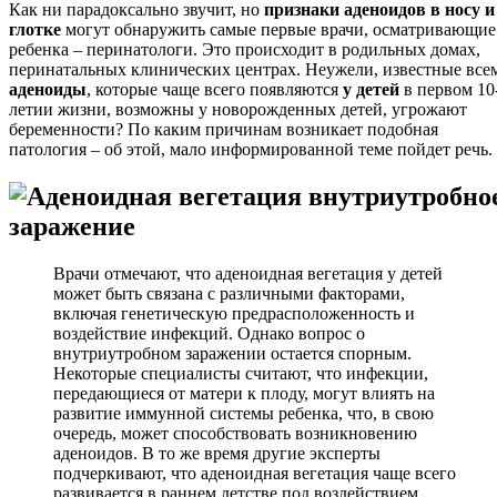
Как ни парадоксально звучит, но
признаки аденоидов в носу и
глотке
могут обнаружить самые первые врачи, осматривающие
ребенка – перинатологи. Это происходит в родильных домах,
перинатальных клинических центрах. Неужели, известные все
аденоиды
, которые чаще всего появляются
у детей
в первом 10
летии жизни, возможны у новорожденных детей, угрожают
беременности? По каким причинам возникает подобная
патология – об этой, мало информированной теме пойдет речь.
Врачи отмечают, что аденоидная вегетация у детей
может быть связана с различными факторами,
включая генетическую предрасположенность и
воздействие инфекций. Однако вопрос о
внутриутробном заражении остается спорным.
Некоторые специалисты считают, что инфекции,
передающиеся от матери к плоду, могут влиять на
развитие иммунной системы ребенка, что, в свою
очередь, может способствовать возникновению
аденоидов. В то же время другие эксперты
подчеркивают, что аденоидная вегетация чаще всего
развивается в раннем детстве под воздействием