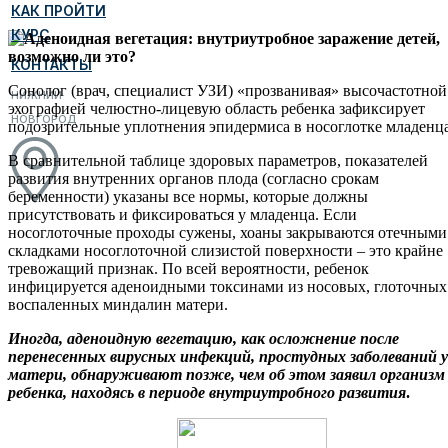
КАК ПРОЙТИ
КУРС
КОНТАКТЫ
Сонолог (врач, специалист УЗИ) «прозванивая» высочастотной
НИЖНИЙ
эхографией челюстно-лицевую область ребенка зафиксирует
НОВГОРОД
подозрительные уплотнения эпидермиса в носоглотке младенца
В сравнительной таблице здоровых параметров, показателей
развития внутренних органов плода (согласно срокам
беременности) указаны все нормы, которые должны
присутствовать и фиксироваться у младенца. Если
носоглоточные проходы сужены, хоаны закрываются отечными
складками носоглоточной слизистой поверхности – это крайне
тревожащий признак. По всей вероятности, ребенок
инфицируется аденоидными токсинами из носовых, глоточных
воспаленных миндалин матери.
Иногда, аденоидную вегетацию, как осложнение после
перенесенных вирусных инфекций, простудных заболеваний у
матери, обнаруживают позже, чем об этом заявил организм
ребенка, находясь в периоде внутриутробного развития
.