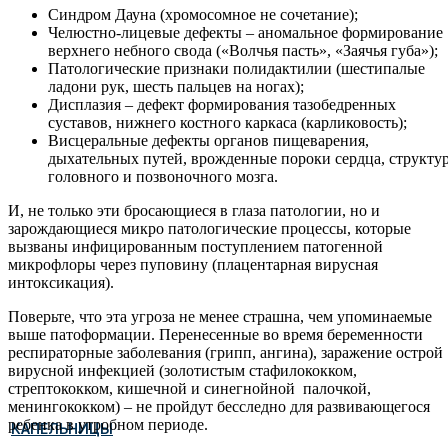
Синдром Дауна (хромосомное не сочетание);
Челюстно-лицевые дефекты – аномальное формирование
верхнего небного свода («Волчья пасть», «Заячья губа»);
Патологические признаки полидактилии (шестипалые
ладони рук, шесть пальцев на ногах);
Дисплазия – дефект формирования тазобедренных
суставов, нижнего костного каркаса (карликовость);
Висцеральные дефекты органов пищеварения,
дыхательных путей, врожденные пороки сердца, структу
головного и позвоночного мозга.
И, не только эти бросающиеся в глаза патологии, но и
зарождающиеся микро патологические процессы, которые
вызваны инфицированным поступлением патогенной
микрофлоры через пуповину (плацентарная вирусная
интоксикация).
Поверьте, что эта угроза не менее страшна, чем упоминаемые
выше патоформации. Перенесенные во время беременности
респираторные заболевания (грипп, ангина), заражение острой
вирусной инфекцией (золотистым стафилококком,
стрептококком, кишечной и синегнойной палочкой,
менингококком) – не пройдут бесследно для развивающегося
ребенка в утробном периоде.
КАПЕЛЬНИЦЫ