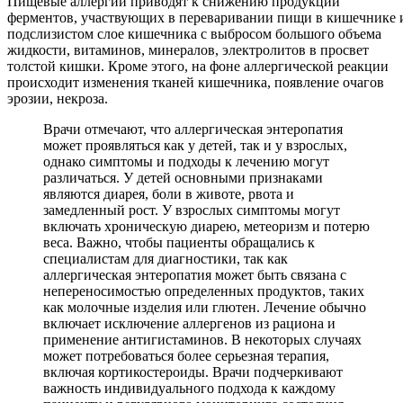
Пищевые аллергии приводят к снижению продукции
ферментов, участвующих в переваривании пищи в кишечнике 
подслизистом слое кишечника с выбросом большого объема
жидкости, витаминов, минералов, электролитов в просвет
толстой кишки. Кроме этого, на фоне аллергической реакции
происходит изменения тканей кишечника, появление очагов
эрозии, некроза.
Врачи отмечают, что аллергическая энтеропатия
может проявляться как у детей, так и у взрослых,
однако симптомы и подходы к лечению могут
различаться. У детей основными признаками
являются диарея, боли в животе, рвота и
замедленный рост. У взрослых симптомы могут
включать хроническую диарею, метеоризм и потерю
веса. Важно, чтобы пациенты обращались к
специалистам для диагностики, так как
аллергическая энтеропатия может быть связана с
непереносимостью определенных продуктов, таких
как молочные изделия или глютен. Лечение обычно
включает исключение аллергенов из рациона и
применение антигистаминов. В некоторых случаях
может потребоваться более серьезная терапия,
включая кортикостероиды. Врачи подчеркивают
важность индивидуального подхода к каждому