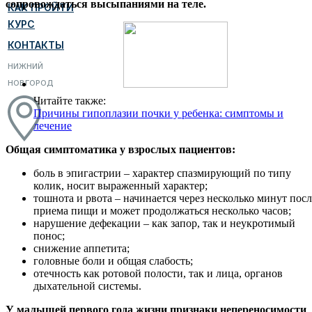
сопровождаться высыпаниями на теле.
КАК ПРОЙТИ
КУРС
КОНТАКТЫ
НИЖНИЙ
НОВГОРОД
Читайте также:
Причины гипоплазии почки у ребенка: симптомы и
лечение
Общая симптоматика у взрослых пациентов:
боль в эпигастрии – характер спазмирующий по типу
колик, носит выраженный характер;
тошнота и рвота – начинается через несколько минут посл
приема пищи и может продолжаться несколько часов;
нарушение дефекации – как запор, так и неукротимый
понос;
снижение аппетита;
головные боли и общая слабость;
отечность как ротовой полости, так и лица, органов
дыхательной системы.
У малышей первого года жизни признаки непереносимости