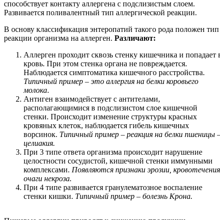
способствует контакту аллергена с подслизистым слоем.
Развивается поливалентный тип аллергической реакции.
В основу классификация энтеропатий такого рода положен тип
реакции организма на аллерген.
Различают:
Аллерген проходит сквозь стенку кишечника и попадает 
кровь. При этом стенка органа не повреждается.
Наблюдается симптоматика кишечного расстройства.
Типичный пример – это аллергия на белки коровьего
молока
.
Антиген взаимодействует с антителами,
располагающимися в подслизистом слое кишечной
стенки. Происходит изменение структуры красных
кровяных клеток, наблюдается гибель кишечных
ворсинок.
Типичный пример – реакция на белки пшеницы 
целиакия.
При 3 типе ответа организма происходит нарушение
целостности сосудистой, кишечной стенки иммунными
комплексами.
Появляются признаки эрозии, кровотечения
очаги некроза.
При 4 типе развивается гранулематозное воспаление
стенки кишки.
Типичный пример – болезнь Крона.