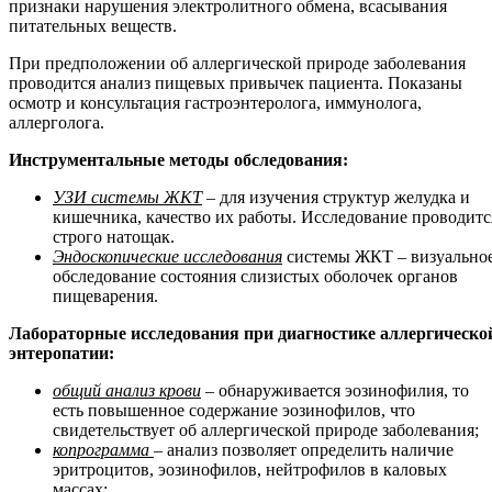
признаки нарушения электролитного обмена, всасывания
питательных веществ.
При предположении об аллергической природе заболевания
проводится анализ пищевых привычек пациента. Показаны
осмотр и консультация гастроэнтеролога, иммунолога,
аллерголога.
Инструментальные методы обследования:
УЗИ системы ЖКТ
– для изучения структур желудка и
кишечника, качество их работы. Исследование проводитс
строго натощак.
Эндоскопические исследования
системы ЖКТ – визуально
обследование состояния слизистых оболочек органов
пищеварения.
Лабораторные исследования при диагностике аллергическо
энтеропатии:
общий анализ крови
– обнаруживается эозинофилия, то
есть повышенное содержание эозинофилов, что
свидетельствует об аллергической природе заболевания;
копрограмма
– анализ позволяет определить наличие
эритроцитов, эозинофилов, нейтрофилов в каловых
массах;