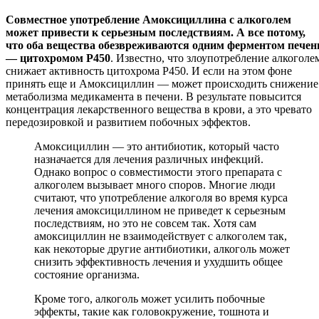
Совместное употребление Амоксициллина с алкоголем
может привести к серьезным последствиям. А все потому,
что оба вещества обезвреживаются одним ферментом печен
— цитохромом Р450
. Известно, что злоупотребление алкоголе
снижает активность цитохрома Р450. И если на этом фоне
принять еще и Амоксициллин — может происходить снижение
метаболизма медикамента в печени. В результате повысится
концентрация лекарственного вещества в крови, а это чревато
передозировкой и развитием побочных эффектов.
Амоксициллин — это антибиотик, который часто
назначается для лечения различных инфекций.
Однако вопрос о совместимости этого препарата с
алкоголем вызывает много споров. Многие люди
считают, что употребление алкоголя во время курса
лечения амоксициллином не приведет к серьезным
последствиям, но это не совсем так. Хотя сам
амоксициллин не взаимодействует с алкоголем так,
как некоторые другие антибиотики, алкоголь может
снизить эффективность лечения и ухудшить общее
состояние организма.
Кроме того, алкоголь может усилить побочные
эффекты, такие как головокружение, тошнота и