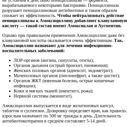
не устойчив к действию пенициллиназы — фермента,
вырабатываемого некоторыми бактериями. Пенициллиназа
разрушает пенициллиновые антибиотики и таким образом
снижает их эффективность.
Чтобы нейтрализовать действие
пенициллиназы к Амоксициллину добавляют клавуланову
кислоту — такой состав имеют Амоксиклав и Аугментин.
Однако при правильном применении Амоксициллин даже без
клавулановой кислоты оказывается очень эффективным.
Так,
Амоксициллин назначают для лечения инфекционно-
воспалительных заболеваний:
ЛОР-органов (ангина, синуситы, отиты);
Органов дыхания (острый бронхит, пневмония);
Женских половых органов (аднексит, эндометрит);
Мочеполовых органов (пиелонефрит, а также цистит);
Органов ЖКТ (язвенная болезнь, острые кишечные
инфекции);
Кожи и мягких тканей (импетиго, рожа);
Нервной системы (менингит).
Амоксициллин выпускается в виде желатиновых капсул,
таблеток и суспензии. Дозировку определяет врач, как правило,
взрослым назначают по 500 мг трижды в день. Длительность
антибиотикотерапии в среднем составляет 5-14 дней.