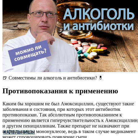
🍺 Совместимы ли алкоголь и антибиотики? 💊
Противопоказания к применению
Каким бы хорошим не был Амоксициллин, существуют такие
заболевания и состояния, при которых этот антибиотик
противопоказан. Так абсолютным противопоказанием к
применению является гиперчувствительность к Амоксициллин
и другим пенициллинам. Также препарат не назначают при
инфекционном мононуклеозе, ведь в таком случае медикамент
КАПЕЛЬНИЦЫ
может спровоцировать появление сыпи.