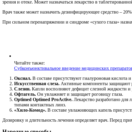
зрения и отеке. Может назначаться лекарство в таблетированн
Врач также может назначить дезинфицирующее средство – 20%
При сильном перенапряжении и синдроме «сухого глаза» назн
Читайте также:
Субконъюнктивальное введение медицинских препарато
Оксиал.
В составе присутствуют гиалуроновая кислота и
Искусственная слеза.
Активные компоненты защищают ро
Слезин.
Капли восполняют дефицит слезной жидкости и 
Офтагель.
Он увлажняет и защищает роговицу глаза.
Optimed Optimed ProActive.
Лекарство разработано для л
типами контактных линз.
«Хило-Комод».
В составе увлажняющих капель присутств
Дозировку и длительность лечения определяет врач. Перед при
Народные способы