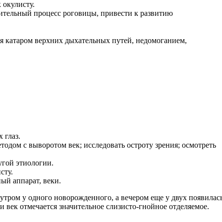
 окулисту.
ительный процесс роговицы, привести к развитию
ся катаром верхних дыхательных путей, недомоганием,
 глаз.
тодом с выворотом век; исследовать остроту зрения; осмотреть
гой этиологии.
сту.
ый аппарат, веки.
 утром у одного новорожденного, а вечером еще у двух появилас
и век отмечается значительное слизисто-гнойное отделяемое.