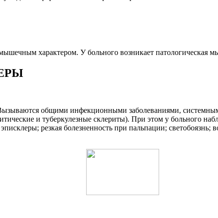
мышечным характером. У больного возникает патологическая мы
ЕРЫ
. Вызываются общими инфекционными заболеваниями, системным
тические и туберкулезные склериты). При этом у больного наблюд
эписклеры; резкая болезненность при пальпации; светобоязнь; 