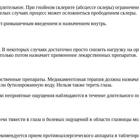
лительное. При гнойном склерите (абсцессе склеры) ограничен
яжелых случаях процесс может осложниться прободением склеры.
ут-римышечным введением и назначением внутрь.
 В некоторых случаях достаточно просто снизить нагрузку на о
а только потом назначает применение лекарственных препаратов.
арственные препараты. Медикаментозная терапия должна назнача
и бутилированную воду. Нельзя также тереть глаза.
и неприятные ощущения наблюдаются в течение длительного пер
личи тяжести в глаза и болевых ощущений в области глазницы м
комендуется прием противоаллергического аппарата в таблетир