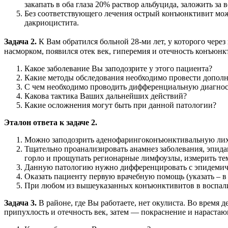
закапать в оба глаза 20% раствор альбуцида, заложить за
Без соответствующего лечения острый конъюнктивит мож
дакриоцистита.
Задача 2.
К Вам обратился больной 28-ми лет, у которого чере
насморком, появился отек век, гиперемия и отечность конъюнк
Какое заболевание Вы заподозрите у этого пациента?
Какие методы обследования необходимо провести допол
С чем необходимо проводить дифференциальную диагнос
Какова тактика Ваших дальнейших действий?
Какие осложнения могут быть при данной патологии?
Эталон ответа к задаче 2.
Можно заподозрить аденофарингоконъюнктивальную лих
Тщательно проанализировать анамнез заболевания, эпидан
горло и прощупать регионарные лимфоузлы, измерить тем
Данную патологию нужно дифференцировать с эпидемич
Оказать пациенту первую врачебную помощь (указать – в 
При любом из вышеуказанных конъюнктивитов в воспалит
Задача 3.
В районе, где Вы работаете, нет окулиста. Во время 
припухлость и отечность век, затем — покраснение и нарастаю