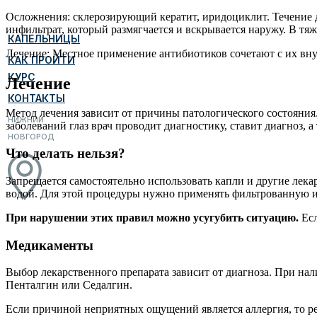
Осложнения: склерозирующий кератит, иридоциклит. Течение д
инфильтрат, который размягчается и вскрывается наружу. В т
КАПЕЛЬНИЦЫ
Лечение: Местное применение антибиотиков сочетают с их вн
КАК ПРОЙТИ
КУРС
Лечение
КОНТАКТЫ
Метод лечения зависит от причины патологического состояния.
НИЖНИЙ
заболеваний глаз врач проводит диагностику, ставит диагноз, 
НОВГОРОД
Что делать нельзя?
Запрещается самостоятельно использовать капли и другие лек
водой. Для этой процедуры нужно применять фильтрованную ил
При нарушении этих правил можно усугубить ситуацию.
Есл
Медикаменты
Выбор лекарственного препарата зависит от диагноза. При на
Пенталгин или Седалгин.
Если причиной неприятных ощущений является аллергия, то ре