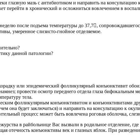
 веки глазную мазь с антибиотиком и направить на консультацию к
ет перейти в хронический и осложниться вовлечением в воспал
з неделю после подъема температуры до 37,7, сопровождавшего
тивы, умеренное слизисто-гнойное отделяемое.
нительно?
тику данной патологии?
орадку или эпидемический фолликулярный конъюнктивит обоих
амнез; провести осмотр переднего отдела глаза бифокальным ме
пературу тела.
еским фолликулярным конъюнктивитом и конъюнктивитами дру
чем она будет заключаться) и направить на консультацию к окули
ельный процесс может быть вовлечена роговая оболочка, слезн
дежурства в райбольнице Вас вызвали в родильное отделение, где
щая отечность конъюнктивы век и глазных яблок. При разведени