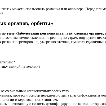
в глазах может использовать ромашка или алоэ-вера. Перед при
ия.
ых органов, орбиты»
 по теме «Заболевания конъюнктивы, век, слезных органов,
истое отделяемое, склеивание ресниц по утрам, ощущение песка п
ок резко гиперемирована, умеренно отечная, имеются единичные
нительно?
тику данной патологии?
й бактериальный конъюнктивит обоих глаз.
амнез; провести осмотр переднего отдела глаз бифокальным мет
тиологии и кератоконъюнктивитом.
 конъюнктивальную полость дезинфицирующие капли, осторожно