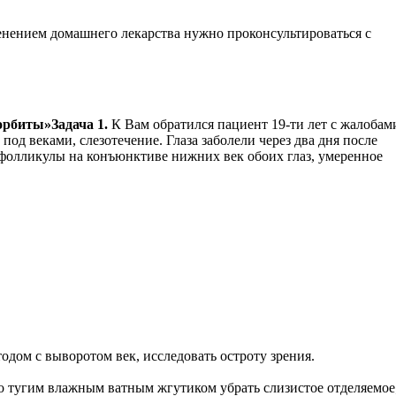
менением домашнего лекарства нужно проконсультироваться с
 орбиты»
Задача 1.
К Вам обратился пациент 19-ти лет с жалобам
од веками, слезотечение. Глаза заболели через два дня после
 фолликулы на конъюнктиве нижних век обоих глаз, умеренное
одом с выворотом век, исследовать остроту зрения.
 тугим влажным ватным жгутиком убрать слизистое отделяемое