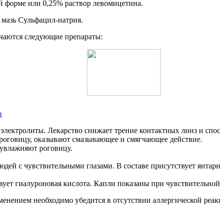
ой форме или 0,25% раствор левомицетина.
 мазь Сульфацил-натрия.
ачаются следующие препараты:
в
 электролиты. Лекарство снижает трение контактных линз и сп
говицу, оказывают смазывающее и смягчающее действие.
увлажняют роговицу.
юдей с чувствительными глазами. В составе присутствует янтар
ует гиалуроновая кислота. Капли показаны при чувствительной 
менением необходимо убедится в отсутствии аллергической реак