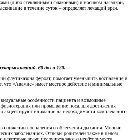
иками (либо стеклянными флаконами) и носиком-насадкой,
ыскивание в течение суток – определяет лечащий врач.
впрыскиваний, 60 доз и 120.
щий флутиказона фуроат, помогает уменьшить воспаление и
т, что «Авамис» имеет местное действие и минимальные
дивидуальные особенности пациента и возможные
 физиотерапия или промывание носа, для достижения
 но акцентируют внимание на необходимости комплексного
ь в снижении воспаления и облегчении дыхания. Многие
еских заболеваниях. Отзывы родителей также в целом
ко некоторые врачи предупреждают о необходимости