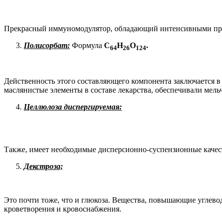
Прекрасный иммуномодулятор, обладающий интенсивными проти
Полисорбат:
Формула
C
H
O
.
64
26
124
Действенность этого составляющего компонента заключается в
маслянистые элементы в составе лекарства, обеспечивали мел
Целлюлоза диспергируемая:
Также, имеет необходимые дисперсионно-суспензионные качест
Декстроза;
Это почти тоже, что и глюкоза. Вещества, повышающие углев
кроветворения и кровоснабжения.