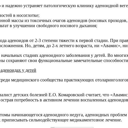
ро и надежно устраняет патологическую клинику аденоидной вег
остей в носоглотке;
ой массы из токсичных очагов аденоидов (носовых проходов, 
льтат в улучшении свободного носового дыхания;
да аденоидов от 2-3 степени тяжести к первой стадии. При пра
ложнения. Но, детям, до 2-х летнего возраста, ни «Авамис», н
начальных стадиях аденоидного заболевания у детей. Во многих
ны сохраняют свои функциональные замечательные способности
 аденоидах у детей
 среди медицинского сообщества практикующих отоларингологов,
лист детских болезней Е.О. Комаровский считает, что «Авамис»
ла острая потребность в активном лечении воспаленных аденои
томы начинающегося аденоидного недуга, аденоидных проблем у 
 как приписывать сильнодействующее медикаментозное лечение.