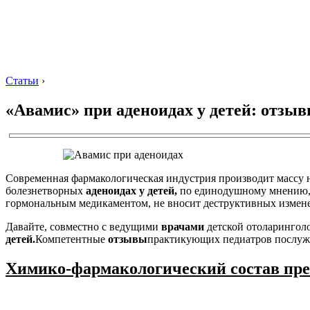
Статьи
›
«Авамис» при аденоидах у детей: отзы
Современная фармакологическая индустрия производит массу 
болезнетворных
аденоидах у детей,
по единодушному мнению
гормональным медикаментом, не вносит деструктивных измене
Давайте, совместно с ведущими
врачами
детской отоларинголо
детей.
Компетентные
отзывы
практикующих педиатров послужат
Химико-фармакологический состав пре