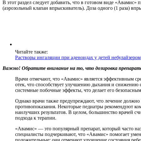
В этот раздел следует добавить, что в готовом виде «Авамис»
(аэрозольный клапан впрыскиватель). Доза одного (1 раза) впр
Читайте также:
Растворы ингаляции при аденоидах у детей небулайзером
Важно! Обратите внимание на то, что дозировка препарата 
Врачи отмечают, что «Авамис» является эффективным сре
отек, что способствует улучшению дыхания и снижению 
системные побочные эффекты, что делает его безопасным 
Однако врачи также предупреждают, что лечение должно
противопоказания. Некоторые педиатры рекомендуют ком
наилучших результатов. В целом, большинство врачей с
подхода к терапии.
«Авамис» — это популярный препарат, который часто на
специалисты подчеркивают, что «Авамис» помогает умен
положительные: они отмечают улучшение состояния ребе