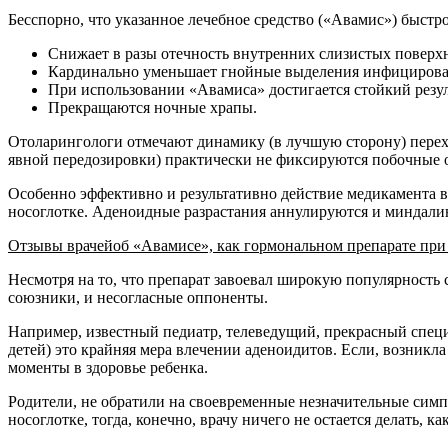
Бесспорно, что указанное лечебное средство («Авамис») быст
Снижает в разы отечность внутренних слизистых поверхн
Кардинально уменьшает гнойные выделения инфицированн
При использовании «Авамиса» достигается стойкий резу
Прекращаются ночные храпы.
Отоларингологи отмечают динамику (в лучшую сторону) перехо
явной передозировки) практически не фиксируются побочные ос
Особенно эффективно и результативно действие медикамента в 
носоглотке. Аденоидные разрастания аннулируются и миндали
Отзывы врачей
об «Авамисе», как гормональном препарате при
Несмотря на то, что препарат завоевал широкую популярность
союзники, и несогласные оппоненты.
Например, известный педиатр, телеведущий, прекрасный специа
детей) это крайняя мера влечении аденоидитов. Если, возник
моменты в здоровье ребенка.
Родители, не обратили на своевременные незначительные симп
носоглотке, тогда, конечно, врачу ничего не остается делать,