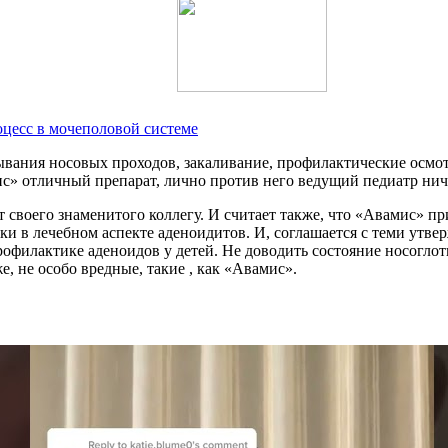
оцесс в мочеполовой системе
вания носовых проходов, закаливание, профилактические осмот
» отличный препарат, лично против него ведущий педиатр ничег
своего знаменитого коллегу. И считает также, что «Авамис» пр
и в лечебном аспекте аденоидитов. И, соглашается с теми утве
офилактике аденоидов у детей. Не доводить состояние носоглотк
, не особо вредные, такие , как «Авамис».