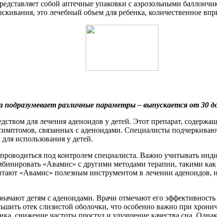
 представляет собой аптечные упаковки с аэрозольными баллонч
ыскивания, это лечебный объем для ребенка, количественное впр
подразумевает различные параметры – выпускается от 30 доз/
дством для лечения аденоидов у детей. Этот препарат, содержа
симптомов, связанных с аденоидами. Специалисты подчеркиваю
для использования у детей.
 проводиться под контролем специалиста. Важно учитывать ин
бинировать «Авамис» с другими методами терапии, такими как
читают «Авамис» полезным инструментом в лечении аденоидов,
значают детям с аденоидами. Врачи отмечают его эффективност
ьшить отек слизистой оболочки, что особенно важно при хронич
нка, снижение частоты простуд и улучшение качества сна. Одна