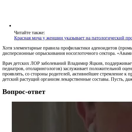
Читайте также:
Красная моча у женщин указывает на патологический пр
Хотя элементарные правила профилактики аденоидитов (промы
дисперсионные опрыскивания носоглоточного сектора. «Авамис
Врач детских ЛОР заболеваний Владимир Яцкив, поддерживает 
педиатров, отоларингологов) заслуживает положительной оценк
проявлять, со стороны родителей, активнейшее стремление к пр
детский растущий организм лекарственные составы. Пусть, даже
Вопрос-ответ