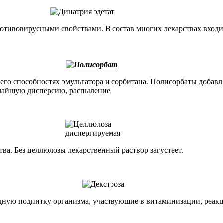
вовирусными свойствами. В состав многих лекарствах входит и
 его способностях эмульгатора и сорбитана. Полисорбаты добав
ьчайшую дисперсию, распыление.
ва. Без целлюлозы лекарственный раствор загустеет.
одную подпитку организма, участвующие в витаминизации, реа