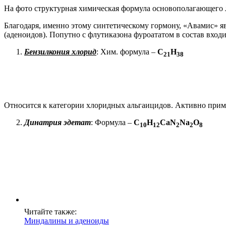
На фото структурная химическая формула основополагающего 
Благодаря, именно этому синтетическому гормону, «Авамис» 
(аденоидов). Попутно с флутиказона фуроататом в состав вхо
Бензилкония хлорид
: Хим. формула –
C
H
21
38
Относится к категории хлоридных альгаицидов. Активно прим
Динатрия эдетат
: Формула –
C
H
CaN
Na
O
10
12
2
2
8
Читайте также:
Миндалины и аденоиды