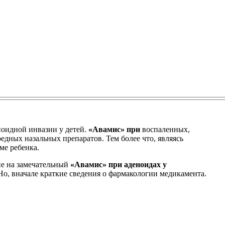
ноидной инвазии у детей.
«Авамис» при
воспаленных,
едных назальных препаратов. Тем более что, являясь
ме ребенка.
ие на замечательный
«Авамис» при аденоидах у
о, вначале краткие сведения о фармакологии медикамента.