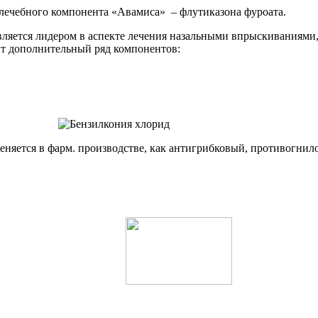
лечебного компонента «Авамиса» – флутиказона фуроата.
является лидером в аспекте лечения назальными впрыскивания
дит дополнительный ряд компонентов:
еняется в фарм. производстве, как антигрибковый, противогни