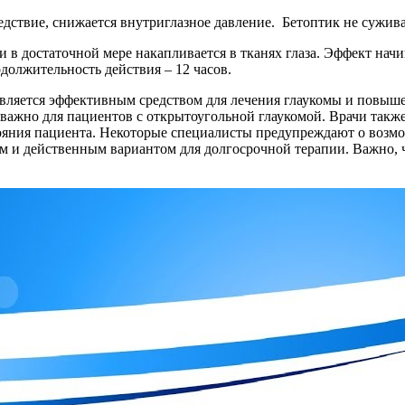
едствие, снижается внутриглазное давление. Бетоптик не сужива
 в достаточной мере накапливается в тканях глаза. Эффект начи
одолжительность действия – 12 часов.
 является эффективным средством для лечения глаукомы и повы
о важно для пациентов с открытоугольной глаукомой. Врачи так
ояния пациента. Некоторые специалисты предупреждают о возмож
ым и действенным вариантом для долгосрочной терапии. Важно,