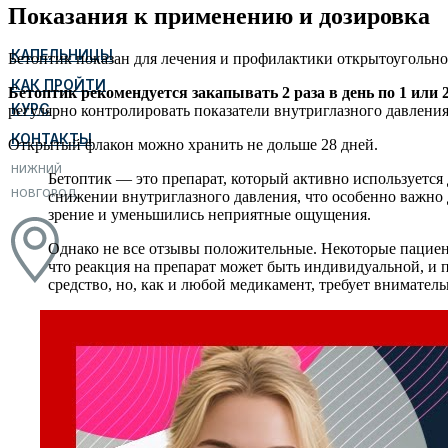
Показания к применению и дозировка
КАПЕЛЬНИЦЫ
Бетоптик показан для лечения и профилактики открытоугольно
КАК ПРОЙТИ
Бетоптик рекомендуется закапывать 2 раза в день по 1 или 
КУРС
регулярно контролировать показатели внутриглазного давления
КОНТАКТЫ
Открытый флакон можно хранить не дольше 28 дней.
НИЖНИЙ
Бетоптик — это препарат, который активно используется
НОВГОРОД
снижении внутриглазного давления, что особенно важно 
зрение и уменьшились неприятные ощущения.
Однако не все отзывы положительные. Некоторые пациен
что реакция на препарат может быть индивидуальной, и п
средство, но, как и любой медикамент, требует внимател