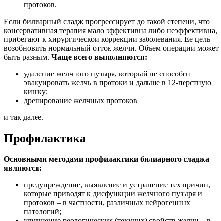
протоков.
Если билиарный сладж прогрессирует до такой степени, что
консервативная терапия мало эффективна либо неэффективна,
прибегают к хирургической коррекции заболевания. Ее цель –
возобновить нормальный отток желчи. Объем операции может
быть разным.
Чаще всего выполняются:
удаление желчного пузыря, который не способен
эвакуировать желчь в протоки и дальше в 12-перстную
кишку;
дренирование желчных протоков
и так далее.
Профилактика
Основными методами профилактики билиарного сладжа
являются:
предупреждение, выявление и устранение тех причин,
которые приводят к дисфункции желчного пузыря и
протоков – в частности, различных нейрогенных
патологий;
улучшение реологических (текучих) свойств желчи – в