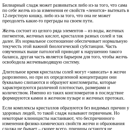
Билиарный сладж может развиваться либо из-за того, что сама
по себе желчь из-за изменения ее свойств «ленится» вытекать в
12-перстную кишку, либо из-за того, что она не может
преодолеть какие-то преграды на своем пути.
Желчь состоит из целого ряда элементов – из воды, желчных
пигментов, желчных кислот, кристаллов разных солей и так
далее. Их нормальное соотношение обеспечивает нормальную
текучесть этой важной биологической субстанции. Часть
озвученных выше патологий приводят к нарушению такого
баланса, другая часть является барьером для того, чтобы желчь
освободила желчевыводящую систему.
Длительное время кристаллы солей могут «зависать» в желчи
разрозненно, но при их определенной концентрации они
буквально слипаются и образуют конгломераты, которые
характеризуются различной плотностью, размерами и
количеством. Именно из таких конгломератов в последствие
формируются камни в желчном пузыре и желчных протоках.
Если комплексы кристаллов образуются без видимых причин у
здоровых людей, то такой сладж называют первичным. Но
некоторые клиницисты настаивают, что беспричинного
изменения физико-химических свойств желчи и образования
сладжа не бывает – скорее всего, причины остаются не