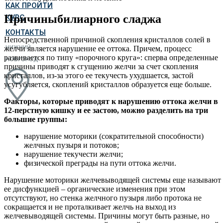
КАК ПРОЙТИ
Причины
билиарного сладжа
КУРС
КОНТАКТЫ
Непосредственной причиной скопления кристаллов солей в
НИЖНИЙ
желчи является нарушение ее оттока. Причем, процесс
развивается по типу «порочного круга»: сперва определенные
НОВГОРОД
причины приводят к сгущению желчи за счет скопления
кристаллов, из-за этого ее текучесть ухудшается, застой
усугубляется, скоплений кристаллов образуется еще больше.
Факторы, которые приводят к нарушению оттока желчи в
12-перстную кишку и ее застою, можно разделить на три
большие группы:
нарушение моторики (сократительной способности)
желчных пузыря и потоков;
нарушение текучести желчи;
физической преграды на пути оттока желчи.
Нарушение моторики желчевыводящей системы еще называют
ее дисфункцией – органические изменения при этом
отсутствуют, но стенка желчного пузыря либо протока не
сокращается и не проталкивает желчь на выход из
желчевыводящей системы. Причины могут быть разные, но