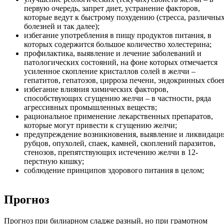
первую очередь, запрет диет, устранение факторов,
которые ведут к быстрому похудению (стресса, различны
болезней и так далее);
избегание употребления в пищу продуктов питания, в
которых содержится большое количество холестерина;
профилактика, выявление и лечение заболеваний и
патологических состояний, на фоне которых отмечается
усиленное скопление кристаллов солей в желчи –
гепатитов, гепатозов, цирроза печени, эндокринных сбое
избегание влияния химических факторов,
способствующих сгущению желчи – в частности, ряда
агрессивных промышленных веществ;
рациональное применение лекарственных препаратов,
которые могут привести к сгущению желчи;
предупреждение возникновения, выявление и ликвидаци
рубцов, опухолей, спаек, камней, скоплений паразитов,
стенозов, препятствующих истечению желчи в 12-
перстную кишку;
соблюдение принципов здорового питания в целом;
Прогноз
Прогноз при билиарном сладже разный, но при грамотном