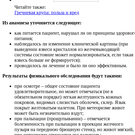
Читайте также:
Гречневая крупа: польза и вред
Из анамнеза уточняется следующее:
как питается пациент, нарушал ли он принципы здоровог
питания;
наблюдалось ли изменение клинической картины (при
выведении взвеси кристаллов из желчевыводящей
системы состояние может нормализироваться, если такая
взвесь больше не формируется);
проводилось ли лечение и было ли оно эффективным.
Результаты физикального обследования будут такими:
при осмотре – общее состояние пациента
удовлетворительное, но может отмечаться (не в
обязательном порядке) легкая желтушность кожных
покровов, видимых слизистых оболочек, склер. Язык
покрыт желтоватым налетом. При метеоризме живот
может быть незначительно вздут;
при пальпации (прощупывании) – отмечается
болезненность при пальпации в проекции желчного
пузыря на переднюю брюшную стенку, но живот мягкий,
при метеоризме отмечается его вздутость;