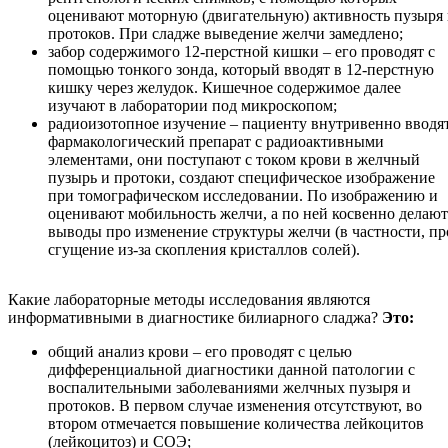
оценивают моторную (двигательную) активность пузыря
протоков. При сладже выведение желчи замедлено;
забор содержимого 12-перстной кишки – его проводят с
помощью тонкого зонда, который вводят в 12-перстную
кишку через желудок. Кишечное содержимое далее
изучают в лаборатории под микроскопом;
радиоизотопное изучение – пациенту внутривенно вводя
фармакологический препарат с радиоактивными
элементами, они поступают с током крови в желчный
пузырь и протоки, создают специфическое изображение
при томографическом исследовании. По изображению и
оценивают мобильность желчи, а по ней косвенно делают
выводы про изменение структуры желчи (в частности, пр
сгущение из-за скопления кристаллов солей).
Какие лабораторные методы исследования являются
информативными в диагностике билиарного сладжа?
Это:
общий анализ крови – его проводят с целью
дифференциальной диагностики данной патологии с
воспалительными заболеваниями желчных пузыря и
протоков. В первом случае изменения отсутствуют, во
втором отмечается повышение количества лейкоцитов
(лейкоцитоз) и СОЭ;