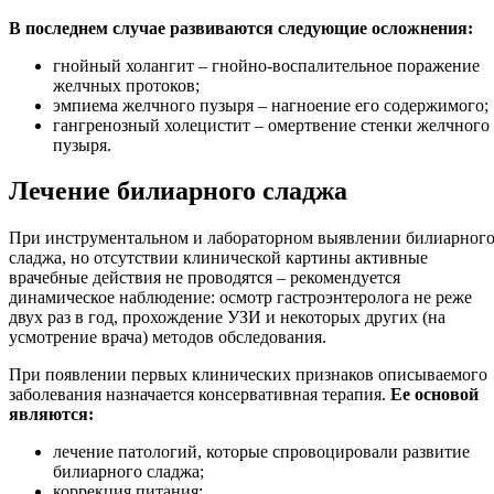
В последнем случае развиваются следующие осложнения:
гнойный холангит – гнойно-воспалительное поражение
желчных протоков;
эмпиема желчного пузыря – нагноение его содержимого;
гангренозный холецистит – омертвение стенки желчного
пузыря.
Лечение билиарного сладжа
При инструментальном и лабораторном выявлении билиарног
сладжа, но отсутствии клинической картины активные
врачебные действия не проводятся – рекомендуется
динамическое наблюдение: осмотр гастроэнтеролога не реже
двух раз в год, прохождение УЗИ и некоторых других (на
усмотрение врача) методов обследования.
При появлении первых клинических признаков описываемого
заболевания назначается консервативная терапия.
Ее основой
являются:
лечение патологий, которые спровоцировали развитие
билиарного сладжа;
коррекция питания;