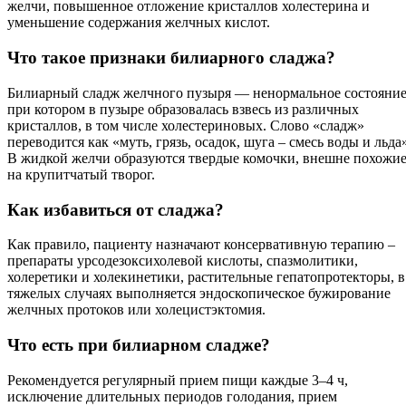
желчи, повышенное отложение кристаллов холестерина и
уменьшение содержания желчных кислот.
Что такое признаки билиарного сладжа?
Билиарный сладж желчного пузыря — ненормальное состояние
при котором в пузыре образовалась взвесь из различных
кристаллов, в том числе холестериновых. Слово «сладж»
переводится как «муть, грязь, осадок, шуга – смесь воды и льда
В жидкой желчи образуются твердые комочки, внешне похожи
на крупитчатый творог.
Как избавиться от сладжа?
Как правило, пациенту назначают консервативную терапию –
препараты урсодезоксихолевой кислоты, спазмолитики,
холеретики и холекинетики, растительные гепатопротекторы, в
тяжелых случаях выполняется эндоскопическое бужирование
желчных протоков или холецистэктомия.
Что есть при билиарном сладже?
Рекомендуется регулярный прием пищи каждые 3–4 ч,
исключение длительных периодов голодания, прием