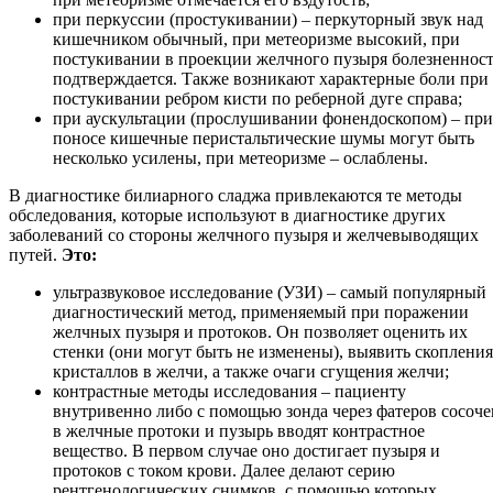
при перкуссии (простукивании) – перкуторный звук над
кишечником обычный, при метеоризме высокий, при
постукивании в проекции желчного пузыря болезненнос
подтверждается. Также возникают характерные боли при
постукивании ребром кисти по реберной дуге справа;
при аускультации (прослушивании фонендоскопом) – при
поносе кишечные перистальтические шумы могут быть
несколько усилены, при метеоризме – ослаблены.
В диагностике билиарного сладжа привлекаются те методы
обследования, которые используют в диагностике других
заболеваний со стороны желчного пузыря и желчевыводящих
путей.
Это:
ультразвуковое исследование (УЗИ) – самый популярный
диагностический метод, применяемый при поражении
желчных пузыря и протоков. Он позволяет оценить их
стенки (они могут быть не изменены), выявить скопления
кристаллов в желчи, а также очаги сгущения желчи;
контрастные методы исследования – пациенту
внутривенно либо с помощью зонда через фатеров сосоче
в желчные протоки и пузырь вводят контрастное
вещество. В первом случае оно достигает пузыря и
протоков с током крови. Далее делают серию
рентгенологических снимков, с помощью которых