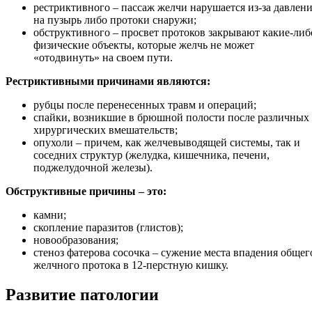
рестриктивного – пассаж желчи нарушается из-за давлен
на пузырь либо протоки снаружи;
обструктивного – просвет протоков закрывают какие-либ
физические объекты, которые желчь не может
«отодвинуть» на своем пути.
Рестриктивными причинами являются:
рубцы после перенесенных травм и операций;
спайки, возникшие в брюшной полости после различных
хирургических вмешательств;
опухоли – причем, как желчевыводящей системы, так и
соседних структур (желудка, кишечника, печени,
поджелудочной железы).
Обструктивные причины – это:
камни;
скопление паразитов (глистов);
новообразования;
стеноз фатерова сосочка – сужение места впадения общег
желчного протока в 12-перстную кишку.
Развитие патологии