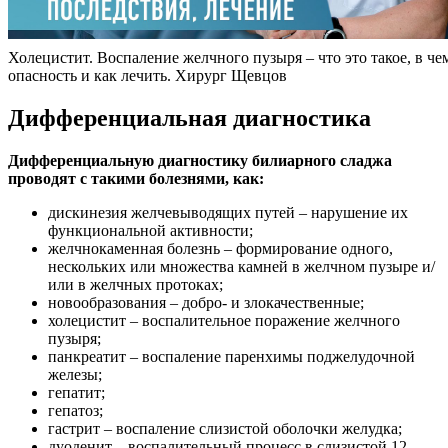
Холецистит. Воспаление желчного пузыря – что это такое, в че
опасность и как лечить. Хирург Щевцов
Дифференциальная диагностика
Дифференциальную диагностику билиарного сладжа
проводят с такими болезнями, как:
дискинезия желчевыводящих путей – нарушение их
функциональной активности;
желчнокаменная болезнь – формирование одного,
нескольких или множества камней в желчном пузыре и/
или в желчных протоках;
новообразования – добро- и злокачественные;
холецистит – воспалительное поражение желчного
пузыря;
панкреатит – воспаление паренхимы поджелудочной
железы;
гепатит;
гепатоз;
гастрит – воспаление слизистой оболочки желудка;
дуоденит – воспалительный процесс в слизистой 12-