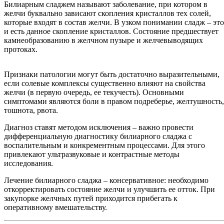
Билиарным сладжем называют заболевание, при котором в
желчи буквально зависают скопления кристаллов тех солей,
которые входят в состав желчи. В узком понимании сладж – это
и есть данное скопление кристаллов. Состояние предшествует
камнеобразованию в желчном пузыре и желчевыводящих
протоках.
Признаки патологии могут быть достаточно выразительными,
если солевые комплексы существенно влияют на свойства
желчи (в первую очередь, ее текучесть). Основными
симптомами являются боли в правом подреберье, желтушность,
тошнота, рвота.
Диагноз ставят методом исключения – важно провести
дифференциальную диагностику билиарного сладжа с
воспалительным и конкрементным процессами. Для этого
привлекают ультразвуковые и контрастные методы
исследования.
Лечение билиарного сладжа – консервативное: необходимо
откорректировать состояние желчи и улучшить ее отток. При
закупорке желчных путей приходится прибегать к
оперативному вмешательству.