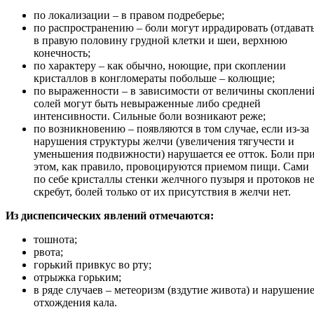
по локализации – в правом подреберье;
по распространению – боли могут иррадировать (отдавать
в правую половину грудной клетки и шеи, верхнюю
конечность;
по характеру – как обычно, ноющие, при скоплении
кристаллов в конгломераты побольше – колющие;
по выраженности – в зависимости от величины скоплени
солей могут быть невыраженные либо средней
интенсивности. Сильные боли возникают реже;
по возникновению – появляются в том случае, если из-за
нарушения структуры желчи (увеличения тягучести и
уменьшения подвижности) нарушается ее отток. Боли пр
этом, как правило, провоцируются приемом пищи. Сами
по себе кристаллы стенки желчного пузыря и протоков н
скребут, болей только от их присутствия в желчи нет.
Из диспепсических явлений отмечаются:
тошнота;
рвота;
горький привкус во рту;
отрыжка горьким;
в ряде случаев – метеоризм (вздутие живота) и нарушени
отхождения кала.