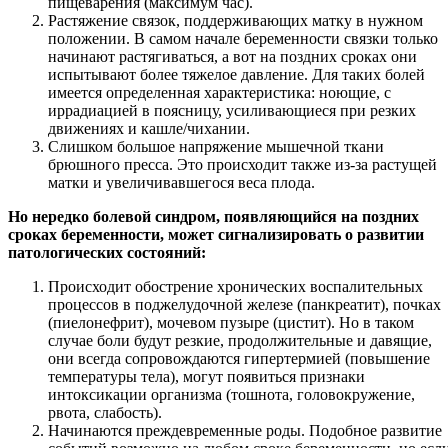
пищеварения (максимум час).
Растяжение связок, поддерживающих матку в нужном
положении. В самом начале беременности связки только
начинают растягиваться, а вот на поздних сроках они
испытывают более тяжелое давление. Для таких болей
имеется определенная характеристика: ноющие, с
иррадиацией в поясницу, усиливающиеся при резких
движениях и кашле/чихании.
Слишком большое напряжение мышечной ткани
брюшного пресса. Это происходит также из-за растущей
матки и увеличивавшегося веса плода.
Но нередко болевой синдром, появляющийся на поздних
сроках беременности, может сигнализировать о развитии
патологических состояний:
Происходит обострение хронических воспалительных
процессов в поджелудочной железе (панкреатит), почках
(пиелонефрит), мочевом пузыре (цистит). Но в таком
случае боли будут резкие, продолжительные и давящие,
они всегда сопровождаются гипертермией (повышение
температуры тела), могут появиться признаки
интоксикации организма (тошнота, головокружение,
рвота, слабость).
Начинаются преждевременные роды. Подобное развитие