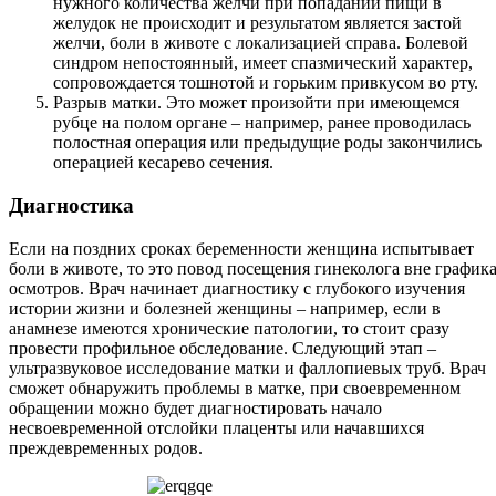
нужного количества желчи при попадании пищи в
желудок не происходит и результатом является застой
желчи, боли в животе с локализацией справа. Болевой
синдром непостоянный, имеет спазмический характер,
сопровождается тошнотой и горьким привкусом во рту.
Разрыв матки. Это может произойти при имеющемся
рубце на полом органе – например, ранее проводилась
полостная операция или предыдущие роды закончились
операцией кесарево сечения.
Диагностика
Если на поздних сроках беременности женщина испытывает
боли в животе, то это повод посещения гинеколога вне график
осмотров. Врач начинает диагностику с глубокого изучения
истории жизни и болезней женщины – например, если в
анамнезе имеются хронические патологии, то стоит сразу
провести профильное обследование. Следующий этап –
ультразвуковое исследование матки и фаллопиевых труб. Врач
сможет обнаружить проблемы в матке, при своевременном
обращении можно будет диагностировать начало
несвоевременной отслойки плаценты или начавшихся
преждевременных родов.