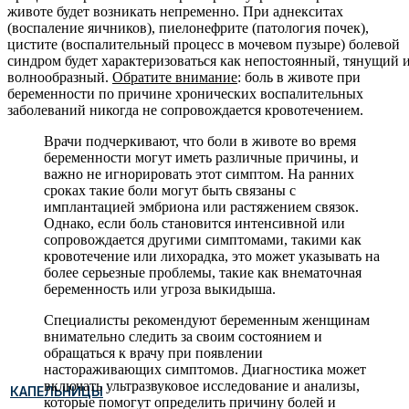
животе будет возникать непременно. При аднекситах
(воспаление яичников), пиелонефрите (патология почек),
цистите (воспалительный процесс в мочевом пузыре) болевой
синдром будет характеризоваться как непостоянный, тянущий 
волнообразный.
Обратите внимание
: боль в животе при
беременности по причине хронических воспалительных
заболеваний никогда не сопровождается кровотечением.
Врачи подчеркивают, что боли в животе во время
беременности могут иметь различные причины, и
важно не игнорировать этот симптом. На ранних
сроках такие боли могут быть связаны с
имплантацией эмбриона или растяжением связок.
Однако, если боль становится интенсивной или
сопровождается другими симптомами, такими как
кровотечение или лихорадка, это может указывать на
более серьезные проблемы, такие как внематочная
беременность или угроза выкидыша.
Специалисты рекомендуют беременным женщинам
внимательно следить за своим состоянием и
обращаться к врачу при появлении
настораживающих симптомов. Диагностика может
включать ультразвуковое исследование и анализы,
КАПЕЛЬНИЦЫ
которые помогут определить причину болей и