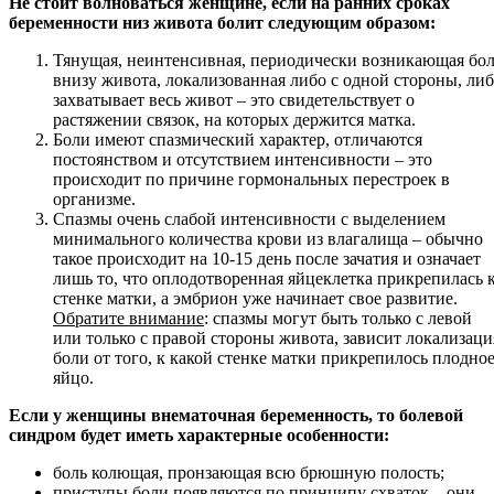
Не стоит волноваться женщине, если на ранних сроках
беременности низ живота болит следующим образом:
Тянущая, неинтенсивная, периодически возникающая бо
внизу живота, локализованная либо с одной стороны, ли
захватывает весь живот – это свидетельствует о
растяжении связок, на которых держится матка.
Боли имеют спазмический характер, отличаются
постоянством и отсутствием интенсивности – это
происходит по причине гормональных перестроек в
организме.
Спазмы очень слабой интенсивности с выделением
минимального количества крови из влагалища – обычно
такое происходит на 10-15 день после зачатия и означает
лишь то, что оплодотворенная яйцеклетка прикрепилась 
стенке матки, а эмбрион уже начинает свое развитие.
Обратите внимание
: спазмы могут быть только с левой
или только с правой стороны живота, зависит локализаци
боли от того, к какой стенке матки прикрепилось плодно
яйцо.
Если у женщины внематочная беременность, то болевой
синдром будет иметь характерные особенности:
боль колющая, пронзающая всю брюшную полость;
приступы боли появляются по принципу схваток – они