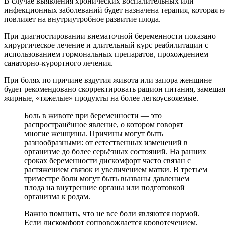
В случае выявления хронических воспалительных или
инфекционных заболеваний будет назначена терапия, которая н
повлияет на внутриутробное развитие плода.
При диагностировании внематочной беременности показано
хирургическое лечение и длительный курс реабилитации с
использованием гормональных препаратов, прохождением
санаторно-курортного лечения.
При болях по причине вздутия живота или запора женщине
будет рекомендовано скорректировать рацион питания, замеща
жирные, «тяжелые» продукты на более легкоусвояемые.
Боль в животе при беременности — это
распространённое явление, о котором говорят
многие женщины. Причины могут быть
разнообразными: от естественных изменений в
организме до более серьёзных состояний. На ранних
сроках беременности дискомфорт часто связан с
растяжением связок и увеличением матки. В третьем
триместре боли могут быть вызваны давлением
плода на внутренние органы или подготовкой
организма к родам.
Важно помнить, что не все боли являются нормой.
Если дискомфорт сопровождается кровотечением,