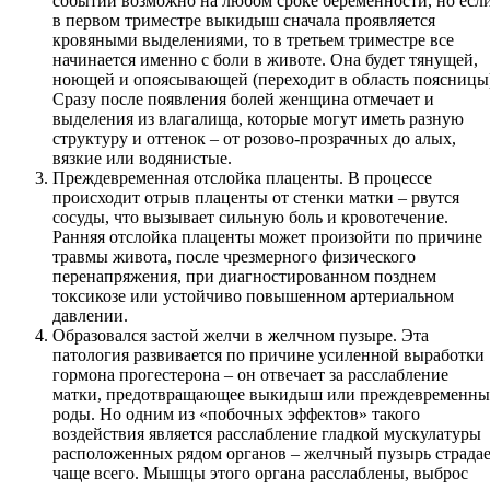
событий возможно на любом сроке беременности, но есл
в первом триместре выкидыш сначала проявляется
кровяными выделениями, то в третьем триместре все
начинается именно с боли в животе. Она будет тянущей,
ноющей и опоясывающей (переходит в область поясницы
Сразу после появления болей женщина отмечает и
выделения из влагалища, которые могут иметь разную
структуру и оттенок – от розово-прозрачных до алых,
вязкие или водянистые.
Преждевременная отслойка плаценты. В процессе
происходит отрыв плаценты от стенки матки – рвутся
сосуды, что вызывает сильную боль и кровотечение.
Ранняя отслойка плаценты может произойти по причине
травмы живота, после чрезмерного физического
перенапряжения, при диагностированном позднем
токсикозе или устойчиво повышенном артериальном
давлении.
Образовался застой желчи в желчном пузыре. Эта
патология развивается по причине усиленной выработки
гормона прогестерона – он отвечает за расслабление
матки, предотвращающее выкидыш или преждевременны
роды. Но одним из «побочных эффектов» такого
воздействия является расслабление гладкой мускулатуры
расположенных рядом органов – желчный пузырь страда
чаще всего. Мышцы этого органа расслаблены, выброс