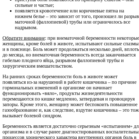
сильные и частые;
появляется кровотечение или коричневые пятна на
нижнем белье – это зависит от того, произошел ли разрыв
маточной (фаллопиевой) трубы или ограничилось все
надрывом.
Обратите внимание
: при внематочной беременности некоторы
женщины, кроме болей в животе, испытывают сильные спазмы
и в пояснице. Боль может продолжаться несколько дней, вплоть
до месяца, но внематочная беременность всегда заканчивается
гибелью плодного яйца, разрывом фаллопиевой трубы и
хирургическим вмешательством.
На ранних сроках беременности боль в животе может
появляться из-за нарушений в работе кишечника – по причине
гормональных изменений в организме он начинает
функционировать «вяло», продукты жизнедеятельности
перемещаются по кишке медленно, затвердевая и провоцируя
запоры. Кроме этого, женщину может беспокоить повышенное
газообразование и, как следствие, вздутие кишечника – это тож
вызывает болевой синдром.
Беременность является достаточно серьезным «испытанием» дл
организма и в случае ранее диагностированных воспалительны
процессов хронического характера внутренних органов боль в