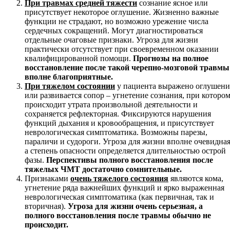
При травмах средней тяжести
сознание ясное или
присутствует некоторое оглушение. Жизненно важные
функции не страдают, но возможно урежение числа
сердечных сокращений. Могут диагностироваться
отдельные очаговые признаки. Угроза для жизни
практически отсутствует при своевременном оказании
квалифицированной помощи.
Прогнозы на полное
восстановление после такой черепно-мозговой травмы
вполне благоприятные.
При тяжелом состоянии
у пациента выражено оглушени
или развивается сопор – угнетение сознания, при которо
происходит утрата произвольной деятельности и
сохраняется рефлекторная. Фиксируются нарушения
функций дыхания и кровообращения, и присутствует
неврологическая симптоматика. Возможны парезы,
параличи и судороги. Угроза для жизни вполне очевидная
а степень опасности определяется длительностью острой
фазы.
Перспективы полного восстановления после
тяжелых ЧМТ достаточно сомнительные.
Признаками
очень тяжелого состояния
являются кома,
угнетение ряда важнейших функций и ярко выраженная
неврологическая симптоматика (как первичная, так и
вторичная).
Угроза для жизни очень серьезная, а
полного восстановления после травмы обычно не
происходит.