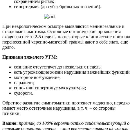
сохранением ритма;
гипертермия (до субфебрильных значений).
При неврологическом осмотре выявляются менингеальные и
стволовые симптомы. Основные органические проявления
сходят на нет за 2-5 недель, но некоторые клинические признак
перенесенной черепно-мозговой травмы дают о себе знать еще
долго.
Признаки тяжелого УГМ:
сознание отсутствует до нескольких недель;
есть угрожающие жизни нарушения важнейших функций
моторное возбуждение;
параличи;
гипо- или гипертонус мускулатуры;
судороги.
Обратное развитие симптоматики протекает медленно, нередко
имеют место остаточные нарушения, в т. ч. – со стороны
психики.
Важно:
признак, со 100% вероятностью свидетельствующий о
переломе основания черепа — это выделение ликвора из уха или