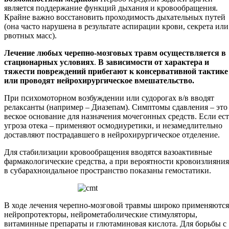
является поддержание функций дыхания и кровообращения.
Крайне важно восстановить проходимость дыхательных путей
(она часто нарушена в результате аспирации крови, секрета или
рвотных масс).
Лечение любых черепно-мозговых травм осуществляется в
стационарных условиях
.
В зависимости от характера и
тяжести повреждений прибегают к консервативной тактике
или проводят нейрохирургическое вмешательство.
При психомоторном возбуждении или судорогах в/в вводят
релаксанты (например – Диазепам). Симптомы сдавления – это
веское основание для назначения мочегонных средств. Если ест
угроза отека – применяют осмодиуретики, и незамедлительно
доставляют пострадавшего в нейрохирургическое отделение.
Для стабилизации кровообращения вводятся вазоактивные
фармакологические средства, а при вероятности кровоизлияния
в субарахноидальное пространство показаны гемостатики.
В ходе лечения черепно-мозговой травмы широко применяются
нейропротекторы, нейрометаболические стимуляторы,
витаминные препараты и глютаминовая кислота. Для борьбы с