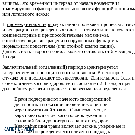
защиты. Это временной интервал от начала воздействия
травмирующего фактора до восстановления функций организм
или летального исхода.
В
промежуточном периоде
активно протекают процессы лизис
и репарации в поврежденных зонах. На этом этапе включаются
компенсаторные и приспособительные механизмы,
способствующие возвращению нарушенных функций к
нормальным показателям (или стойкой компенсации).
Длительность второго периода может составлять от 6 месяцев д
1 года.
Заключительный (отдаленный) период
характеризуется
завершением дегенерации и восстановления. В некоторых
случаях они продолжают сосуществовать. Длительность фазы н
фоне клинического выздоровления составляет 2-3 года, а при
дальнейшем развитии процесса она весьма неопределенная.
Врачи подчеркивают важность своевременной
диагностики и оказания первой помощи при
черепно-мозговой травме. Симптомы могут
варьироваться от легкого головокружения и
головной боли до потери сознания и судорог.
Классификация травм включает легкие, умеренные и
КАПЕЛЬНИЦЫ
тяжелые повреждения, что влияет на подход к