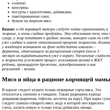
соленое;
консервы;
йогурты с красителями, добавками;
пакетированные соки;
бульон на жирном мясе.
Важно:
в еде кормящей матери следует четко ограничивать и
жирные, и очень сладкие продукты. Это обосновано тем, что 
сахар, и жир попадают в грудное молоко, которое само по себе
уже сладкое и имеет оптимальный процент жирности. Колики
у младенцев возникают на фоне недостатка амилазы –
фермента, отвечающего за расщепления сахаров (после 3
месяцев он вырабатывается уже в норме). Увеличение сладост
и жирности усложняет процесс всасывания молока в ЖКТ
ребенка, провоцирует брожение, газообразование и как
результат – колики.
Мясо и яйца в рационе кормящей мам
В идеале следует кушать только нежирные сорта мяса. Это
относится к свинине и говядине. Также разрешена курица
домашняя (варенная, тефтели, котлеты на пару). При варке супа
следует сначала отварить мясо, воду в которой оно варилось
слить, налить новую и только тогда добавлять овощи.