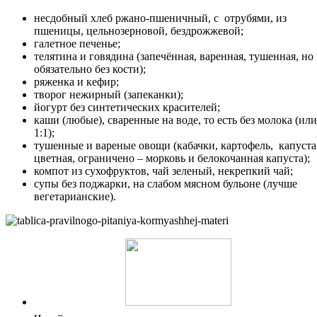
несдобный хлеб ржано-пшеничный, с отрубями, из
пшеницы, цельнозерновой, бездрожжевой;
галетное печенье;
телятина и говядина (запечённая, варенная, тушенная, но
обязательно без кости);
ряженка и кефир;
творог нежирный (запеканки);
йогурт без синтетических красителей;
каши (любые), сваренные на воде, то есть без молока (или
1:1);
тушенные и вареные овощи (кабачки, картофель, капуста
цветная, ограничено – морковь и белокочанная капуста);
компот из сухофруктов, чай зеленый, некрепкий чай;
супы без поджарки, на слабом мясном бульоне (лучше
вегетарианские).