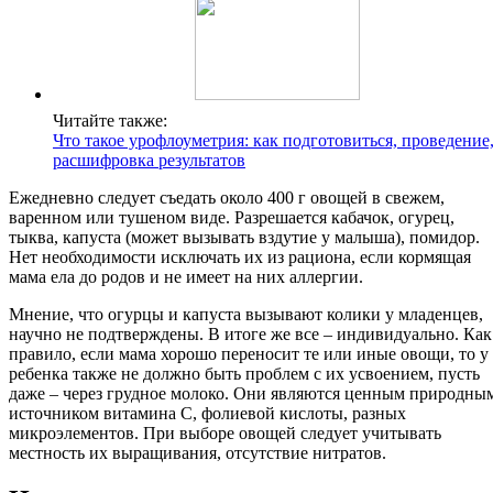
Читайте также:
Что такое урофлоуметрия: как подготовиться, проведение
расшифровка результатов
Ежедневно следует съедать около 400 г овощей в свежем,
варенном или тушеном виде. Разрешается кабачок, огурец,
тыква, капуста (может вызывать вздутие у малыша), помидор.
Нет необходимости исключать их из рациона, если кормящая
мама ела до родов и не имеет на них аллергии.
Мнение, что огурцы и капуста вызывают колики у младенцев,
научно не подтверждены. В итоге же все – индивидуально. Как
правило, если мама хорошо переносит те или иные овощи, то у
ребенка также не должно быть проблем с их усвоением, пусть
даже – через грудное молоко. Они являются ценным природны
источником витамина С, фолиевой кислоты, разных
микроэлементов. При выборе овощей следует учитывать
местность их выращивания, отсутствие нитратов.