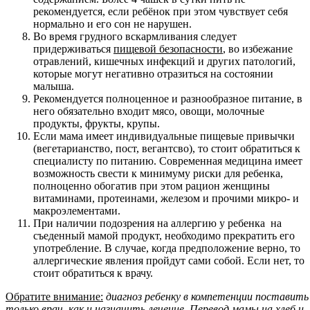
рекомендуется, если ребёнок при этом чувствует себя
нормально и его сон не нарушен.
Во время грудного вскармливания следует
придерживаться
пищевой безопасности
, во избежание
отравлений, кишечных инфекций и других патологий,
которые могут негативно отразиться на состоянии
малыша.
Рекомендуется полноценное и разнообразное питание, в
него обязательно входит мясо, овощи, молочные
продукты, фрукты, крупы.
Если мама имеет индивидуальные пищевые привычки
(вегетарианство, пост, вегантсво), то стоит обратиться к
специалисту по питанию. Современная медицина имеет
возможность свести к минимуму риски для ребенка,
полноценно обогатив при этом рацион женщины
витаминами, протеинами, железом и прочими микро- и
макроэлементами.
При наличии подозрения на аллергию у ребенка на
съеденный мамой продукт, необходимо прекратить его
употребление. В случае, когда предположение верно, то
аллергические явления пройдут сами собой. Если нет, то
стоит обратиться к врачу.
Обратите внимание:
диагноз ребенку в компетенции поставить
только врач, как и назначить лечение. Перевод мамы на хлеб и