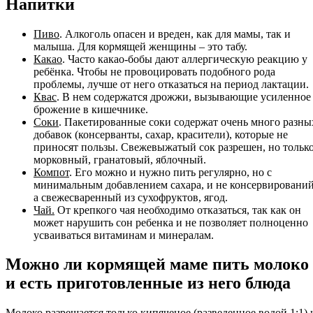
Напитки
Пиво
. Алкоголь опасен и вреден, как для мамы, так и
малыша. Для кормящей женщины – это табу.
Какао
. Часто какао-бобы дают аллергическую реакцию у
ребёнка. Чтобы не провоцировать подобного рода
проблемы, лучше от него отказаться на период лактации.
Квас
. В нем содержатся дрожжи, вызывающие усиленное
брожение в кишечнике.
Соки
. Пакетированные соки содержат очень много разны
добавок (консерванты, сахар, красители), которые не
приносят пользы. Свежевыжатый сок разрешен, но тольк
морковный, гранатовый, яблочный.
Компот
. Его можно и нужно пить регулярно, но с
минимальным добавлением сахара, и не консервирований
а свежесваренный из сухофруктов, ягод.
Чай.
От крепкого чая необходимо отказаться, так как он
может нарушить сон ребенка и не позволяет полноценно
усваиваться витаминам и минералам.
Можно ли кормящей маме пить молоко
и есть приготовленные из него блюда
Молоко разрешается только кипяченое (разведенное водой 1:1) 