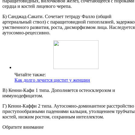
паращитовидных, вилочковой желез, сочетающееся с пороками
сердца и костей лицевого черепа.
Б) Санджад-Сакати. Сочетает тетраду Фалло (общий
артериальный ствол) с паращитовидной гипоплазией, задержк
умственного развития, роста, дисморфизмом лица. Наследуется
аутосомно-рецессивно.
Читайте также:
Как долго лечится цистит у женщин
В) Кенни-Кафи 1 типа. Дополняется остеосклерозом и
иммунодефицитом.
Г) Кенни-Каффи 2 типа. Аутосомно-доминантное расстройство
приступообразными падениями кальция, утолщением трубчаты
костей, низким ростом, сохранным интеллектом.
Обратите внимание