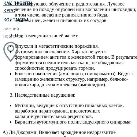
КАК ПРОЙТИ
Ионизирующее облучение и радиотерапия. Лучевое
лечение по поводу опухолей или воспалений щитовидки,
КУРС
в том числе, введение радиоактивного йода.
КОНТАКТЫ
Травмы шеи, желез и питающих их сосудов.
НИЖНИЙ
При замещении тканей желез:
НОВГОРОД
Опухоли и метастатические поражения.
Аутоимунное воспаление. Характеризуется
формированием антител к железистой ткани. В результат
формируется соединительная ткань, не обладающая
способностью продуцировать гормон.
Болезни накопления (амилоидоз, гемохроматоз). Ведут к
замещению железистых структур, например, белково-
полисахаридным комплексом (амилоидом).
Наследственные нарушения:
Мутации, ведущие к отсутствию глиальных клеток,
выработки паратгормона, внеклеточных
кальцийчувствительных рецепторов.
Варианты аутоимунного полигландулярного синдрома:
А) Ди Джорджи. Включает врожденное недоразвитие