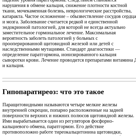
нарушения в обмене кальция, снижение плотности костной
ткани, мочекаменная болезнь, неврологические расстройства,
катаракта. Частое осложнение – обызвествление сосудов сердца
и мозга. Заболевание считается редкой и единственной
эндокринной патологией, для которой не всегда актуально
заместительное гормональное лечение. Максимальная
вероятность заболеть патологией у больных с
прооперированной щитовидной железой или детей с
наследственными мутациями. Стандарт диагностики —
определение паратгормона, ионизированного кальция
сыворотки крови. Лечение проводится препаратами витамина 
и кальция.
Гипопаратиреоз: что это такое
Паращитовидными называются четыре мелкие железы
внутренней секреции, попарно расположенные на задней
поверхности верхних и нижних полюсов щитовидной железы.
Ими вырабатывается один из регуляторов фосфорно-
кальциевого обмена, паратгормон. Его действие
противоположно работе тиреокальцитонина щитовидки,