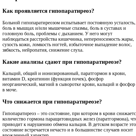
Как проявляется гипопаратиреоз?
Больной гипопаратиреозом испытывает постоянную усталость,
боль в мышцах и/или мышечные спазмы, боль в суставах и
головную боль, проблемы с дыханием. У него могут
наблюдаться расстройства кишечника, непереносимость жары,
сухость кожи, ломкость ногтей, избыточное выпадение волос,
зябкость, нейропатия, снижение слуха.
Какие анализы сдают при гипопаратиреозе?
Кальций, общий и ионизированный, паратгормон в крови,
витамин D, креатинин (функция почек), фосфор
неорганический, магний в сыворотке крови, кальций и фосфор
в моче.
Что снижается при гипопаратиреозе?
Гипопаратиреоз – это состояние, при котором в крови снижаетс
количество гормона паращитовидных желез (паратгормона), чт
приводит к нарушению обмена кальция. В детском возрасте это
состояние встречается нечасто и в большинстве случаев носит
врожденный характер.