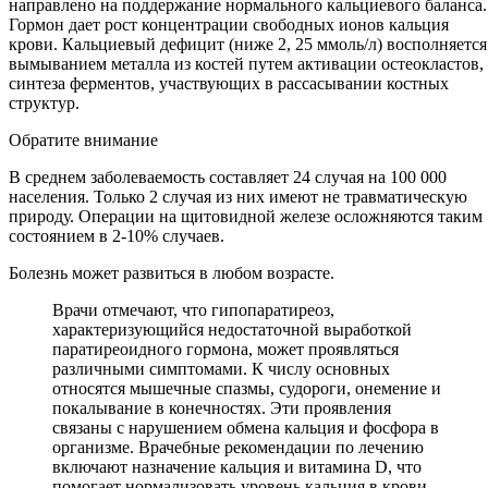
направлено на поддержание нормального кальциевого баланса.
Гормон дает рост концентрации свободных ионов кальция
крови. Кальциевый дефицит (ниже 2, 25 ммоль/л) восполняется
вымыванием металла из костей путем активации остеокластов,
синтеза ферментов, участвующих в рассасывании костных
структур.
Обратите внимание
В среднем заболеваемость составляет 24 случая на 100 000
населения. Только 2 случая из них имеют не травматическую
природу. Операции на щитовидной железе осложняются таким
состоянием в 2-10% случаев.
Болезнь может развиться в любом возрасте.
Врачи отмечают, что гипопаратиреоз,
характеризующийся недостаточной выработкой
паратиреоидного гормона, может проявляться
различными симптомами. К числу основных
относятся мышечные спазмы, судороги, онемение и
покалывание в конечностях. Эти проявления
связаны с нарушением обмена кальция и фосфора в
организме. Врачебные рекомендации по лечению
включают назначение кальция и витамина D, что
помогает нормализовать уровень кальция в крови.