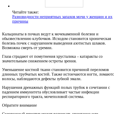
Читайте также:
Разновидности неприятных запахов мочи у женщин и их
причины
Кальцинаты в почках ведут к мочекаменной болезни и
обызвествлению клубочков. Исходом становится хроническая
болезнь почек с нарушением выведения азотистых шлаков.
Возможна смерть от уремии.
Глаза страдают от помутнения хрусталика – катаракты со
значительным снижением остроты зрения.
Уменьшение костной ткани становится причиной переломов
длинных трубчатых костей. Также истончаются ногти, ломаютс
волосы, наблюдаются дефекты зубной эмали.
Нарушения дренажных функций полых трубок в сочетании с
падением иммунитета обусловливает частые инфекции
респираторного тракта, мочеполовой системы.
Обратите внимание
Судорожный приступ может возникать спонтанно или