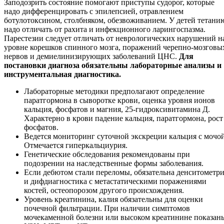
Заподозрить состояние помогают приступы судорог, которые
надо дифференцировать с эпилепсией, отравлением
ботулотоксином, столбняком, обезвоживанием. У детей тетани
надо отличать от рахита и инфекционного ларингоспазма.
Парестезии следует отличать от неврологических нарушений н
уровне корешков спинного мозга, поражений черепно-мозговы
нервов и демиелинизирующих заболеваний ЦНС.
Для
постановки диагноза обязательны лабораторные анализы и
инструментальная диагностика.
Лабораторные методики предполагают определение
паратгормона в сыворотке крови, оценка уровня ионов
кальция, фосфатов и магния, 25-гидроксивитамина Д.
Характерно в крови падение кальция, паратгормона, рост
фосфатов.
Ведется мониторинг суточной экскреции кальция с мочой
Отмечается гиперкальциурия.
Генетические обследования рекомендованы при
подозрении на наследственные формы заболевания.
Если дебютом стали переломы, обязательна денситометр
и дифдиагностика с метастатическими поражениями
костей, остеопорозом другого происхождения.
Уровень креатинина, калия обязательны для оценки
почечной фильтрации. При наличии симптомов
мочекаменной болезни или высоком креатинине показан