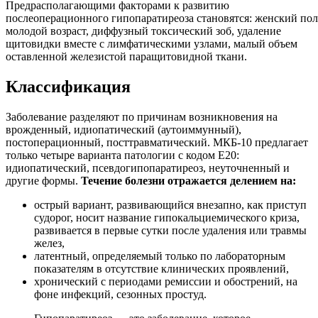
Предрасполагающими факторами к развитию
послеоперационного гипопаратиреоза становятся: женский пол
молодой возраст, диффузный токсический зоб, удаление
щитовидки вместе с лимфатическими узлами, малый объем
оставленной железистой паращитовидной ткани.
Классификация
Заболевание разделяют по причинам возникновения на
врожденный, идиопатический (аутоиммунный),
постоперационный, посттравматический. МКБ-10 предлагает
только четыре варианта патологии с кодом E20:
идиопатический, псевдогипопаратиреоз, неуточненный и
другие формы.
Течение болезни отражается делением на:
острый вариант, развивающийся внезапно, как приступ
судорог, носит название гипокальциемического криза,
развивается в первые сутки после удаления или травмы
желез,
латентный, определяемый только по лабораторным
показателям в отсутствие клинических проявлений,
хронический с периодами ремиссии и обострений, на
фоне инфекций, сезонных простуд.