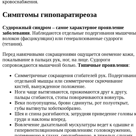
кровоснабжения.
Симптомы гипопаратиреоза
Судорожный синдром – самое характерное проявление
заболевания
. Наблюдаются отдельные подергивания мышечн
волокон (фасцикуляции) или генерализованные судороги
(тетания).
Перед навязчивыми сокращениями ощущается онемение кожи,
покалывание в пальцах рук, ног, на лице. Судороги
сопровождаются мышечной болью.
Типичные проявления
:
Симметричные сокращения сгибателей рук. Подергивани
отдельной мышцы или симметричное скрючивание
кистей, вынужденное положение.
Ноги чаще вытягиваются, прижимаются друг к другу,
пальцы сгибаются, стопы поворачиваются вовнутрь.
Веки полуопущены, брови сдвинуты, рот полуоткрыт,
губы вытянуты хоботкообразно.
Шея и спина разгибаются, затрудняя приведение головы 
груди и наклоны вперед.
Вовлечение дыхательной мускулатуры ведет к одышке и
гипервентиляционным проявлениям: головокружению,
потемнению в глазах, сердцебиению, в тяжелых случаях 