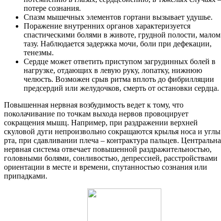
потере сознания.
Спазм мышечных элементов гортани вызывает удушье.
Поражение внутренних органов характеризуется
спастическими болями в животе, грудной полости, малом
тазу. Наблюдается задержка мочи, боли при дефекации,
тенезмы.
Сердце может ответить приступом загрудинных болей в
нагрузке, отдающих в левую руку, лопатку, нижнюю
челюсть. Возможен срыв ритма вплоть до фибрилляции
предсердий или желудочков, смерть от остановки сердца.
Повышенная нервная возбудимость ведет к тому, что
поколачивание по точкам выхода нервов провоцирует
сокращения мышц. Например, при раздражении верхней
скуловой дуги непроизвольно сокращаются крылья носа и углы
рта, при сдавливании плеча – контрактура пальцев. Центральна
нервная система отвечает повышенной раздражительностью,
головными болями, сонливостью, депрессией, расстройствами
ориентации в месте и времени, спутанностью сознания или
припадками.