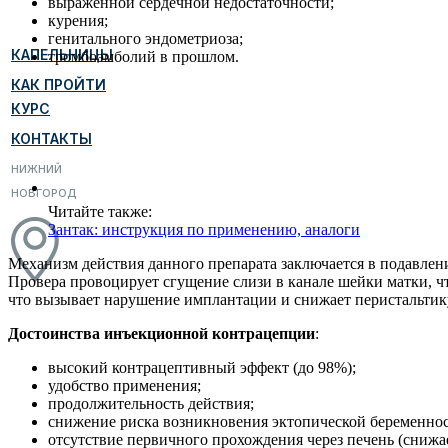
выраженной сердечной недостаточности;
курения;
генитального эндометриоза;
КАПЕЛЬНИЦЫ
тромбоэмболий в прошлом.
КАК ПРОЙТИ
КУРС
КОНТАКТЫ
НИЖНИЙ
НОВГОРОД
Читайте также:
Зантак: инструкция по применению, аналоги
Механизм действия данного препарата заключается в подавлен
Провера провоцирует сгущение слизи в канале шейки матки, ч
что вызывает нарушение имплантации и снижает перистальтику
Достоинства инъекционной контрацепции
:
высокий контрацептивный эффект (до 98%);
удобство применения;
продолжительность действия;
снижение риска возникновения эктопической беременнос
отсутствие первичного прохождения через печень (снижа