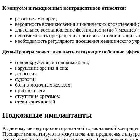
К минусам инъекционных контрацептивов относятся:
развитие аменореи;
вероятность возникновения ациклических кровотечений;
длительное восстановление фертильности (до 7 месяцев);
невозможность прекращения противозачаточной защиты 
необходимость регулярного посещения медицинского учр
Депо-Провера может вызывать следующие побочные эффек
головокружения и головные боли;
нарушение зрения и сна;
депрессия;
судороги;
боли в молочных железах;
прибавка веса;
отсутствие оргазмов;
отеки конечностей.
Подкожные имплантанты
К данному методу пролонгированной гормональной контрацеп
Препарат имплантируют в кожу плеча или предплечья с внутре
веера, размещаются все капсулы препарата. Срок ношения кап