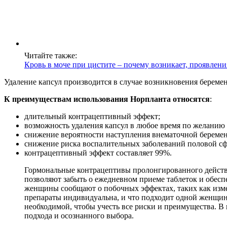
Читайте также:
Кровь в моче при цистите – почему возникает, проявлени
Удаление капсул производится в случае возникновения береме
К преимуществам использования Норпланта относятся
:
длительный контрацептивный эффект;
возможность удаления капсул в любое время по желанию
снижение вероятности наступления внематочной беремен
снижение риска воспалительных заболеваний половой с
контрацептивный эффект составляет 99%.
Гормональные контрацептивы пролонгированного действ
позволяют забыть о ежедневном приеме таблеток и обесп
женщины сообщают о побочных эффектах, таких как измен
препараты индивидуальна, и что подходит одной женщине
необходимой, чтобы учесть все риски и преимущества. 
подхода и осознанного выбора.