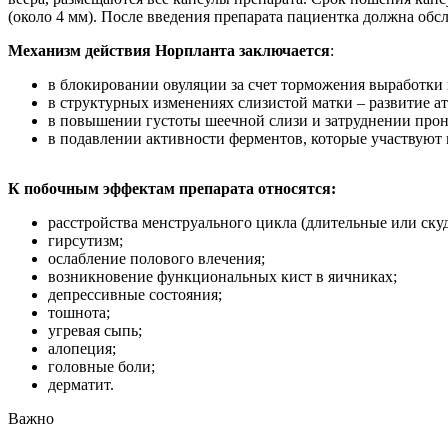
(около 4 мм). После введения препарата пациентка должна обсле
Механизм действия Норпланта заключается
:
в блокировании овуляции за счет торможения выработк
в структурных изменениях слизистой матки – развитие 
в повышении густоты шеечной слизи и затруднении прон
в подавлении активности ферментов, которые участвуют 
К побочным эффектам препарата относятся:
расстройства менструального цикла (длительные или ск
гирсутизм;
ослабление полового влечения;
возникновение функциональных кист в яичниках;
депрессивные состояния;
тошнота;
угревая сыпь;
алопеция;
головные боли;
дерматит.
Важно