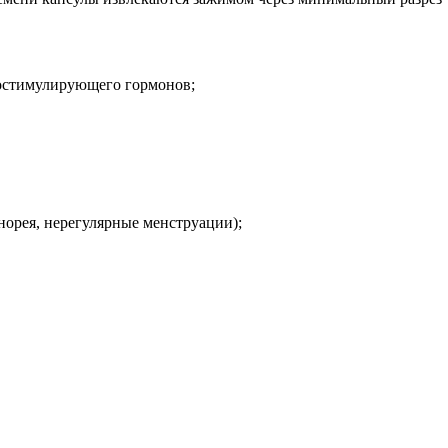
остимулирующего гормонов;
орея, нерегулярные менструации);