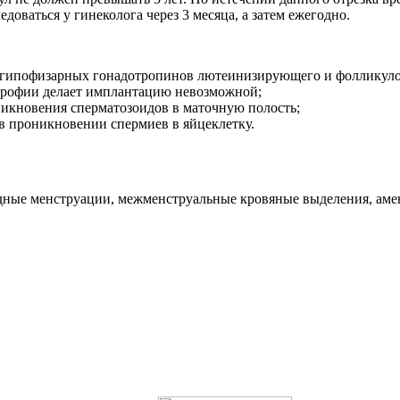
доваться у гинеколога через 3 месяца, а затем ежегодно.
и гипофизарных гонадотропинов лютеинизирующего и фолликул
атрофии делает имплантацию невозможной;
икновения сперматозоидов в маточную полость;
в проникновении спермиев в яйцеклетку.
удные менструации, межменструальные кровяные выделения, амен