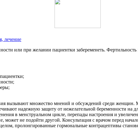
я, лечение
нности или при желании пациентки забеременеть. Фертильность 
 пациентки;
ности;
феры;
ия вызывают множество мнений и обсуждений среди женщин. М
ечивают надежную защиту от нежелательной беременности на дл
ения в менструальном цикле, перепады настроения и увеличени
, может не подойти другой. Консультация с врачом перед начал
В целом, пролонгированные гормональные контрацептивы становя