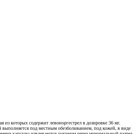
я из которых содержит левоноргестрел в дозировке 36 мг.
й выполняется под местным обезболиванием, под кожей, в виде
времени капсулы извлекаются зажимом через минимальный разрез