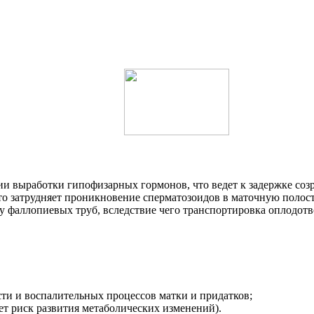
ии выработки гипофизарных гормонов, что ведет к задержке соз
то затрудняет проникновение сперматозоидов в маточную полост
 фаллопиевых труб, вследствие чего транспортировка оплодотво
ти и воспалительных процессов матки и придатков;
ет риск развития метаболических изменений).