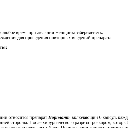
в любое время при желании женщины забеременеть;
еждения для проведения повторных введений препарата.
ты:
ции относится препарат
Норплант
, включающий 6 капсул, кажда
нней стороны. После хирургического разреза троакаром, которы
сул не должен превышать 5 лет. По истечении данного отрезка 