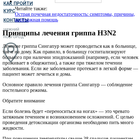
КАК ПРОЙТИ
Читайте также:
КУРС
Острая почечная недостаточность: симптомы, причины,
неотложная помощь
КОНТАКТЫ
НИЖНИЙ
Принципы лечения гриппа H3N2
НОВГОРОД
Лечение гриппа Сингапур может проводиться как в больнице,
так и на дому. Как правило, в больницу госпитализируют
больного при наличии эпидпоказаний (например, если человек
проживает в общежитии), а также при тяжелом течении
заболевания. Если же заболевание протекает в легкой форме —
пациент может лечиться и дома.
Основное правило лечения гриппа Сингапур — соблюдение
постельного режима.
Обратите внимание
Если болезнь будет «переноситься на ногах» — это чревато
затяжным течением и возникновением осложнений. С целью
проведения детоксикации организма необходимо пить много
жидкости.
При повышении температуры свыше 38 градусов пациентам