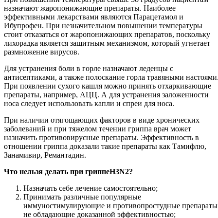
назначают жаропонижающие препараты. Наиболее
эффективными лекарствами являются Парацетамол и
Ибупрофен. При незначительном повышении температуры
стоит отказаться от жаропонижающих препаратов, поскольку
лихорадка является защитным механизмом, который угнетает
размножение вирусов.
Для устранения боли в горле назначают леденцы с
антисептиками, а также полоскание горла травяными настоями
При появлении сухого кашля можно принять отхаркивающие
препараты, например, АЦЦ. А для устранения заложенности
носа следует использовать капли и спреи для носа.
При наличии отягощающих факторов в виде хронических
заболеваний и при тяжелом течении гриппа врач может
назначить противовирусные препараты. Эффективность в
отношении гриппа доказали такие препараты как Тамифлю,
Занамивир, Ремантадин.
Что нельзя делать при гриппе
H
3
N
2?
Назначать себе лечение самостоятельно;
Принимать различные популярные
иммуностимулирующие и противопростудные препараты
не обладающие доказанной эффективностью;