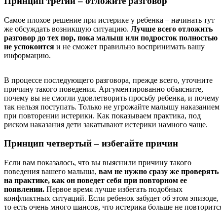
Принцип третий – отложите разговор
Самое плохое решение при истерике у ребенка – начинать тут
же обсуждать возникшую ситуацию.
Лучше всего отложить
разговор до тех пор, пока малыш или подросток полностью
не успокоится
и не сможет правильно воспринимать вашу
информацию.
В процессе последующего разговора, прежде всего, уточните
причину такого поведения. Аргументированно объясните,
почему вы не смогли удовлетворить просьбу ребенка, и почему
так нельзя поступать. Только не угрожайте малышу наказанием
при повторении истерики. Как показываем практика, под
риском наказания дети закатывают истерики намного чаще.
Принцип четвертый – избегайте причин
Если вам показалось, что вы выяснили причину такого
поведения вашего малыша,
вам не нужно сразу же проверять
на практике, как он поведет себя при повторном ее
появлении.
Первое время лучше избегать подобных
конфликтных ситуаций. Если ребенок забудет об этом эпизоде,
то есть очень много шансов, что истерика больше не повторитс