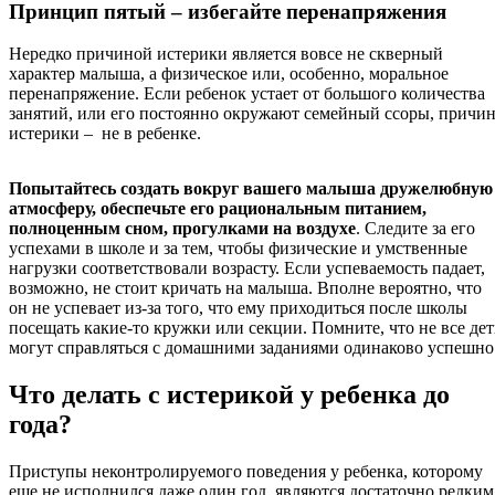
Принцип пятый – избегайте перенапряжения
Нередко причиной истерики является вовсе не скверный
характер малыша, а физическое или, особенно, моральное
перенапряжение. Если ребенок устает от большого количества
занятий, или его постоянно окружают семейный ссоры, причи
истерики – не в ребенке.
Попытайтесь создать вокруг вашего малыша дружелюбную
атмосферу, обеспечьте его рациональным питанием,
полноценным сном, прогулками на воздухе
. Следите за его
успехами в школе и за тем, чтобы физические и умственные
нагрузки соответствовали возрасту. Если успеваемость падает,
возможно, не стоит кричать на малыша. Вполне вероятно, что
он не успевает из-за того, что ему приходиться после школы
посещать какие-то кружки или секции. Помните, что не все де
могут справляться с домашними заданиями одинаково успешно
Что делать с истерикой у ребенка до
года?
Приступы неконтролируемого поведения у ребенка, которому
еще не исполнился даже один год, являются достаточно редким