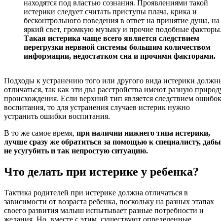
находятся под властью сознания. Проявлениями такой
истерики следует считать приступы плача, крика и
бесконтрольного поведения в ответ на принятие душа, на
яркий свет, громкую музыку и прочие подобные факторы
Такая истерика чаще всего является следствием
перегрузки нервной системы большим количеством
информации, недостатком сна и прочими факторами.
Подходы к устранению того или другого вида истерики должн
отличаться, так как эти два расстройства имеют разную природ
происхождения. Если верхний тип является следствием ошибо
воспитания, то для устранения случаев истерик нужно
устранить ошибки воспитания.
В то же самое время,
при наличии нижнего типа истерики,
лучше сразу же обратиться за помощью к специалисту, дабы
не усугубить и так непростую ситуацию.
Что делать при истерике у ребенка?
Тактика родителей при истерике должна отличаться в
зависимости от возраста ребенка, поскольку на разных этапах
своего развития малыш испытывает разные потребности и
желания. Но, вместе с этим, существуют определенные