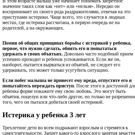
В этом возрасте малыш уже начинает понимать запретное
значение таких слов как «нет» или «нельзя». Нередко он
воспринимает их своего рода раздражителями, отвечая на это
приступами истерики. Чаще всего, это случается в людных
местах, где истерика рассчитана, в первую очередь не на
родителей, а на окружающих.
Помня об общих принципах борьбы с истерикой у ребенка,
первое, что нужно сделать, обнять его и попытаться
удержать в своих объятьях.
Довольно часто подобный прием
успешно проходит и ребенок успокаивается. Если же он,
наоборот, пытается вырваться из объятий, не следует его
удерживать, это может только усугубить ситуацию.
Если побег малыша не принесет ему вреда, отпустите его и
попытайтесь переждать приступ
. После этого в доступной дл
ребенка форме покажите ему свою любовь. Это могут быть
объятия, поцелуи или что-либо другое, но только не разрешени
того, чего он пытался добиться своей истерикой.
Истерика у ребенка 3 лет
Трехлетние дети во всем подражают взрослым и стремятся к
самостоятельности. Запрет какого-то взрослого занятия зачасту