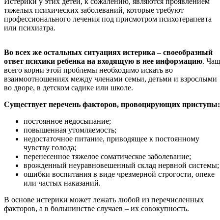
Истерики у этих детей, к сожалению, являются проявлением
тяжелых психических заболеваний, которые требуют
профессионального лечения под присмотром психотерапевта
или психиатра.
Во всех же остальных ситуациях истерика – своеобразный
ответ психики ребенка на входящую в нее информацию
. Ча
всего корни этой проблемы необходимо искать во
взаимоотношениях между членами семьи, детьми и взрослыми
во дворе, в детском садике или школе.
Существует перечень факторов, провоцирующих приступы:
постоянное недосыпание;
повышенная утомляемость;
недостаточное питание, приводящее к постоянному
чувству голода;
перенесенное тяжелое соматическое заболевание;
врожденный неуравновешенный склад нервной системы;
ошибки воспитания в виде чрезмерной строгости, опеке
или частых наказаний.
В основе истерики может лежать любой из перечисленных
факторов, а в большинстве случаев – их совокупность.