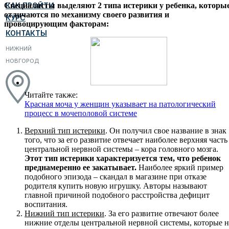
КАК ПРОЙТИ
Специалисты выделяют 2 типа истерики у ребенка, которы
отличаются по механизму своего развития и
КУРС
провоцирующим факторам:
КОНТАКТЫ
НИЖНИЙ
НОВГОРОД
Читайте также:
Красная моча у женщин указывает на патологический
процесс в мочеполовой системе
Верхний тип истерики
. Он получил свое название в знак
того, что за его развитие отвечает наиболее верхняя часть
центральной нервной системы – кора головного мозга.
Этот тип истерики характеризуется тем, что ребенок
преднамеренно ее закатывает.
Наиболее яркий пример
подобного эпизода – скандал в магазине при отказе
родителя купить новую игрушку. Авторы называют
главной причиной подобного расстройства дефицит
воспитания.
Нижний тип истерики
. За его развитие отвечают более
нижние отделы центральной нервной системы, которые н