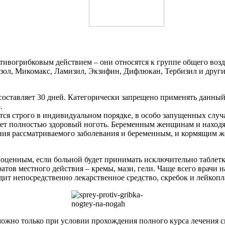
тивогрибковым действием – они относятся к группе общего возд
зол, Микомакс, Ламизил, Экзифин, Дифлюкан, Тербизил и друг
я составляет 30 дней. Категорически запрещено применять данн
.
ается строго в индивидуальном порядке, в особо запущенных сл
астет полностью здоровый ноготь. Беременным женщинам и наход
ения рассматриваемого заболевания и беременным, и кормящим 
оценным, если больной будет принимать исключительно таблетк
атов местного действия – кремы, мази, гели. Чаще всего врачи
дит непосредственно лекарственное средство, скребок и лейкопл
зможно только при условии прохождения полного курса лечени