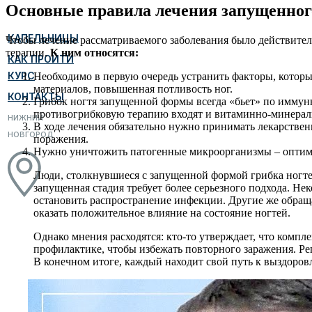
Основные правила лечения запущенног
КАПЕЛЬНИЦЫ
Чтобы лечение рассматриваемого заболевания было действите
терапии.
К ним относятся:
КАК ПРОЙТИ
КУРС
Необходимо в первую очередь устранить факторы, которы
материалов, повышенная потливость ног.
КОНТАКТЫ
Грибок ногтя запущенной формы всегда «бьет» по иммунно
противогрибковую терапию входят и витаминно-минерал
НИЖНИЙ
В ходе лечения обязательно нужно принимать лекарствен
НОВГОРОД
поражения.
Нужно уничтожить патогенные микроорганизмы – оптима
Люди, столкнувшиеся с запущенной формой грибка ногтей
запущенная стадия требует более серьезного подхода. Н
остановить распространение инфекции. Другие же обраща
оказать положительное влияние на состояние ногтей.
Однако мнения расходятся: кто-то утверждает, что комп
профилактике, чтобы избежать повторного заражения. Рег
В конечном итоге, каждый находит свой путь к выздоров