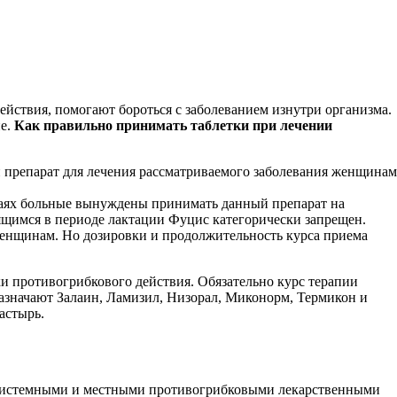
ействия, помогают бороться с заболеванием изнутри организма.
ие.
Как правильно принимать таблетки при лечении
ый препарат для лечения рассматриваемого заболевания женщинам
учаях больные вынуждены принимать данный препарат на
ящимся в периоде лактации Фуцис категорически запрещен.
женщинам. Но дозировки и продолжительность курса приема
и противогрибкового действия. Обязательно курс терапии
 назначают Залаин, Ламизил, Низорал, Миконорм, Термикон и
астырь.
я системными и местными противогрибковыми лекарственными