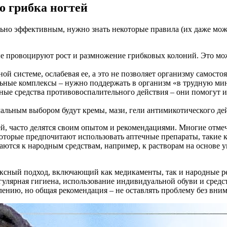
о грибка ногтей
льно эффективным, нужно знать некоторые правила (их даже мо
е провоцируют рост и размножение грибковых колоний. Это може
й системе, ослабевая ее, а это не позволяет организму самосто
ьные комплексы – нужно поддержать в организм «в трудную ми
ные средства противовоспалительного действия – они помогут из
льным выбором будут кремы, мази, гели антимикотического дей
, часто делятся своим опытом и рекомендациями. Многие отмечаю
екоторые предпочитают использовать аптечные препараты, такие 
ются к народным средствам, например, к растворам на основе ук
лексный подход, включающий как медикаменты, так и народные р
улярная гигиена, использование индивидуальной обуви и средств
лению, но общая рекомендация – не оставлять проблему без вним