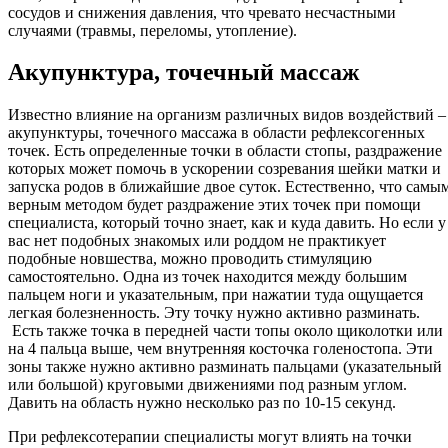
сосудов и снижения давления, что чревато несчастными
случаями (травмы, переломы, утопление).
Акупунктура, точечный массаж
Известно влияние на организм различных видов воздействий –
акупунктуры, точечного массажа в области рефлексогенных
точек. Есть определенные точки в области стопы, раздражение
которых может помочь в ускорении созревания шейки матки и
запуска родов в ближайшие двое суток. Естественно, что самы
верным методом будет раздражение этих точек при помощи
специалиста, который точно знает, как и куда давить. Но если у
вас нет подобных знакомых или роддом не практикует
подобные новшества, можно проводить стимуляцию
самостоятельно. Одна из точек находится между большим
пальцем ноги и указательным, при нажатии туда ощущается
легкая болезненность. Эту точку нужно активно разминать.
Есть также точка в передней части топы около щиколотки или
на 4 пальца выше, чем внутренняя косточка голеностопа. Эти
зоны также нужно активно разминать пальцами (указательный
или большой) круговыми движениями под разным углом.
Давить на область нужно несколько раз по 10-15 секунд.
При рефлексотерапии специалисты могут влиять на точки