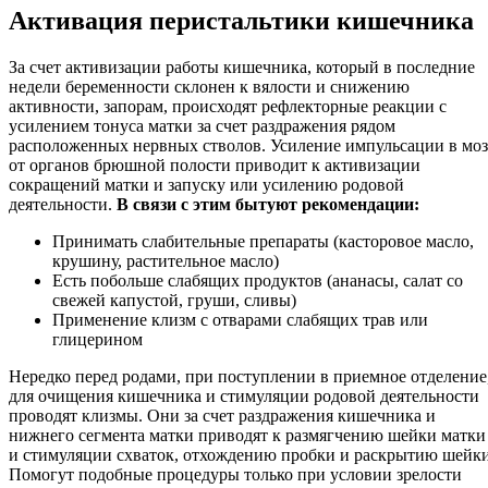
Активация перистальтики кишечника
За счет активизации работы кишечника, который в последние
недели беременности склонен к вялости и снижению
активности, запорам, происходят рефлекторные реакции с
усилением тонуса матки за счет раздражения рядом
расположенных нервных стволов. Усиление импульсации в моз
от органов брюшной полости приводит к активизации
сокращений матки и запуску или усилению родовой
деятельности.
В связи с этим бытуют рекомендации:
Принимать слабительные препараты (касторовое масло,
крушину, растительное масло)
Есть побольше слабящих продуктов (ананасы, салат со
свежей капустой, груши, сливы)
Применение клизм с отварами слабящих трав или
глицерином
Нередко перед родами, при поступлении в приемное отделение
для очищения кишечника и стимуляции родовой деятельности
проводят клизмы. Они за счет раздражения кишечника и
нижнего сегмента матки приводят к размягчению шейки матки
и стимуляции схваток, отхождению пробки и раскрытию шейки
Помогут подобные процедуры только при условии зрелости