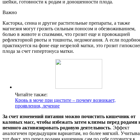
шейки, готовности к родам и доношенности плода.
Важно
Касторка, сенна и другие растительные препараты, а также
магнезия могут грозить сильным поносом и обезвоживанием,
болью в животе и спазмами, что грозит еще и провокацией
рефлекторной рвоты и тошноты, недомогания. А если подобно
практикуется на фоне еще незрелой матки, это грозит гипоксие
плода за счет гипертонуса матки.
Читайте также:
Кровь в моче при цистите – почему возникает,
проявления, лечение
За счет изменений питания можно почистить кишечник от
каловых масс, чтобы избежать затем клизмы перед родами 
немного активизировать родовую деятельность
. Эффект
аналогичен предыдущим вариантам, но более мягкий. Учитыва
тот факт, что перед родами кишечник сам по себе готовится к