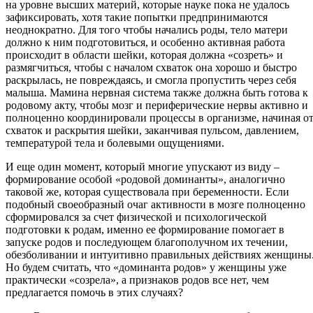
на уровне высших материй, которые науке пока не удалось
зафиксировать, хотя такие попытки предпринимаются
неоднократно. Для того чтобы начались роды, тело матери
должно к ним подготовиться, и особенно активная работа
происходит в области шейки, которая должна «созреть» и
размягчиться, чтобы с началом схваток она хорошо и быстро
раскрылась, не повреждаясь, и смогла пропустить через себя
малыша. Мамина нервная система также должна быть готова к
родовому акту, чтобы мозг и периферические нервы активно и
полноценно координировали процессы в организме, начиная о
схваток и раскрытия шейки, заканчивая пульсом, давлением,
температурой тела и болевыми ощущениями.
И еще один момент, который многие упускают из виду –
формирование особой «родовой доминанты», аналогично
таковой же, которая существовала при беременности. Если
подобный своеобразный очаг активности в мозге полноценно
сформировался за счет физической и психологической
подготовки к родам, именно ее формирование помогает в
запуске родов и последующем благополучном их течении,
обезболивании и интуитивно правильных действиях женщины
Но будем считать, что «доминанта родов» у женщины уже
практически «созрела», а признаков родов все нет, чем
предлагается помочь в этих случаях?