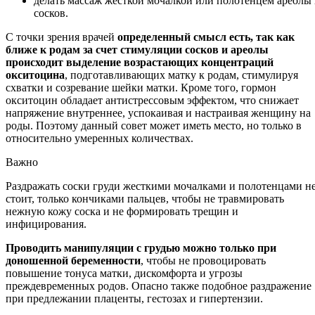
делать массаж жесткой мочалкой или полотенцем ареолы
сосков.
С точки зрения врачей
определенный смысл есть, так как
ближе к родам за счет стимуляции сосков и ареолы
происходит выделение возрастающих концентраций
окситоцина
, подготавливающих матку к родам, стимулируя
схватки и созревание шейки матки. Кроме того, гормон
окситоцин обладает антистрессовым эффектом, что снижает
напряжение внутреннее, успокаивая и настраивая женщину на
роды. Поэтому данный совет может иметь место, но только в
относительно умеренных количествах.
Важно
Раздражать соски груди жесткими мочалками и полотенцами н
стоит, только кончиками пальцев, чтобы не травмировать
нежную кожу соска и не формировать трещин и
инфицирования.
Проводить манипуляции с грудью можно только при
доношенной беременности
, чтобы не провоцировать
повышение тонуса матки, дискомфорта и угрозы
преждевременных родов. Опасно также подобное раздражение
при предлежании плаценты, гестозах и гипертензии.