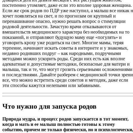
постепенно утомляет, даже если это вполне здоровая женщина.
Если же срок родов по ПДР уже наступил, а малыш все никак 
хочет появляться на свет, и по прогнозам он крупный и
перенашивание опасно, нужно решать вопрос о стимуляции
родовой деятельности. Зачастую врачи отказываются от
вмешательств медицинского характера без необходимых на то
показаний, и отправляют будущую маму еще «погулять» и
уговорить кроху уже родиться на свет. Многие мамы, теряя
терпение, начинают искать советы в интернете и у знакомых,
недавно родивших подруг – как народными, подручными
методами можно ускорить роды. Среди них есть как вполне
адекватные и допустимые методики, безопасные для матери и
малыша, так и те, что могут грозить серьезными осложнениями
и последствиями. Давайте разберем с медицинской точки зрени
все, что можно встретить среди советов и методик, даже если
эти способы кажутся нелепыми или забавными.
Что нужно для запуска родов
Природа мудра, и процесс родов запускается в тот момент,
когда и мать и ее малыш полностью готовы к этому
событию, причем не только физически, но и психологически