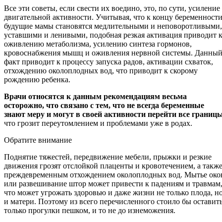
Все эти советы, если свести их воедино, это, по сути, усиление
двигательной активности. Учитывая, что к концу беременност
будущие мамы становятся медлительными и неповоротливыми,
уставшими и ленивыми, подобная резкая активация приводит 
оживлению метаболизма, усилению синтеза гормонов,
кровоснабжения мышц и оживления нервной системы. Данны
факт приводит к процессу запуска радов, активации схваток,
отхождению околоплодных вод, что приводит к скорому
рождению ребенка.
Врачи относятся к данным рекомендациям весьма
осторожно, что связано с тем, что не всегда беременные
знают меру и могут в своей активности перейти все границ
что грозит переутомлением и проблемами уже в родах.
Обратите внимание
Поднятие тяжестей, передвижение мебели, прыжки и резкие
движения грозят отслойкой плаценты и кровотечением, а такж
преждевременным отхождением околоплодных вод. Мытье око
или развешивание штор может привести к падениям и травмам
что может угрожать здоровью и даже жизни не только плода, н
и матери. Поэтому из всего перечисленного стоило бы оставит
только прогулки пешком, и то не до изнеможения.