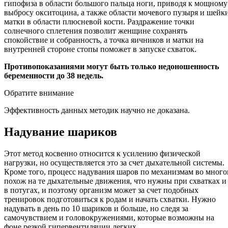
гипофиза в области большого пальца ноги, приводя к мощному
выбросу окситоцина, а также области мочевого пузыря и шейк
матки в области плюсневой кости. Раздражение точки
солнечного сплетения позволит женщине сохранять
спокойствие и собранность, а точка яичников и матки на
внутренней стороне стопы поможет в запуске схваток.
Противопоказаниями могут быть только недоношенность
беременности до 38 недель.
Обратите внимание
Эффективность данных методик научно не доказана.
Надувание шариков
Этот метод косвенно относится к усилению физической
нагрузки, но осуществляется это за счет дыхательной системы.
Кроме того, процесс надувания шаров по механизмам во мног
похож на те дыхательные движения, что нужны при схватках и
в потугах, и поэтому организм может за счет подобных
тренировок подготовиться к родам и начать схватки. Нужно
надувать в день по 10 шариков и больше, но следя за
самочувствием и головокружениями, которые возможны на
фоне резкой гипервентиляции легких.