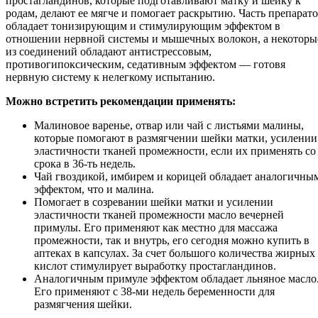
простагландинов, которые подготавливают матку и шейку к
родам, делают ее мягче и помогает раскрытию. Часть препарат
обладает тонизирующим и стимулирующим эффектом в
отношении нервной системы и мышечных волокон, а некоторы
из соединений обладают антистрессовым,
противогипоксическим, седативным эффектом — готовя
нервную систему к нелегкому испытанию.
Можно встретить рекомендации применять:
Малиновое варенье, отвар или чай с листьями малины,
которые помогают в размягчении шейки матки, усилении
эластичности тканей промежности, если их применять со
срока в 36-ть недель.
Чай гвоздикой, имбирем и корицей обладает аналогичны
эффектом, что и малина.
Помогает в созревании шейки матки и усилении
эластичности тканей промежности масло вечерней
примулы. Его применяют как местно для массажа
промежности, так и внутрь, его сегодня можно купить в
аптеках в капсулах. За счет большого количества жирных
кислот стимулирует выработку простагландинов.
Аналогичным примуле эффектом обладает льняное масло
Его применяют с 38-ми недель беременности для
размягчения шейки.