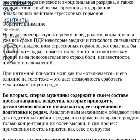
расслабление физическое и эмоциональная разрядка, а также
КАК ПРОЙТИ
удовольствие с выбросом гормонов – эндорфинов,
КУРС
подавляющих действие стрессорных гормонов.
КОНТАКТЫ
Обратите внимание
НИЖНИЙ
Нередко своеобразную отсрочку перед родами, когда прошли
НОВГОРОД
уже все сроки ПДР некоторые медики и психологи связывают 
стрессом, выделением стрессорных гормонов, которые как бы
«зажимают» роды, тормозят их на чисто психологическом
уровне из-за подсознательного страха боли, неизвестности,
проблем и осложнений.
При интимной близости мозг как бы «отключается» и его
влияние на тело тоже – это дает возможность сработать
механизмам запуска родов.
Во-вторых, сперма мужчины содержит в своем составе
простагландины, вещества, которые приводят к
размягчению области шейки матки, ее созреванию и
подготовке к родам.
Аналогичным механизмом обладают гели
для подготовки шейки к родам, что применяют врачи в роддоме
только концентрации их более высоки, и сам процесс
применения не столь приятен как секс с супругом.
В-третьих,
за счет интимной близости и оргазма к половым