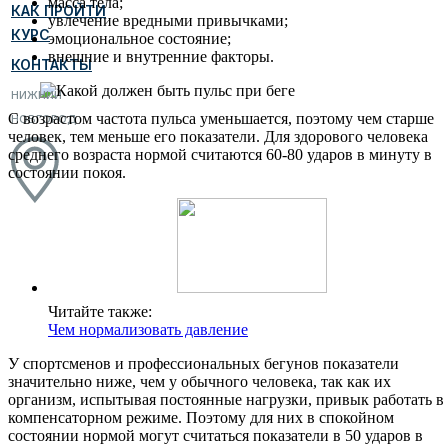
масса тела;
КАК ПРОЙТИ
увлечение вредными привычками;
КУРС
эмоциональное состояние;
внешние и внутренние факторы.
КОНТАКТЫ
НИЖНИЙ
С возрастом частота пульса уменьшается, поэтому чем старше
НОВГОРОД
человек, тем меньше его показатели. Для здорового человека
среднего возраста нормой считаются 60-80 ударов в минуту в
состоянии покоя.
Читайте также:
Чем нормализовать давление
У спортсменов и профессиональных бегунов показатели
значительно ниже, чем у обычного человека, так как их
организм, испытывая постоянные нагрузки, привык работать в
компенсаторном режиме. Поэтому для них в спокойном
состоянии нормой могут считаться показатели в 50 ударов в