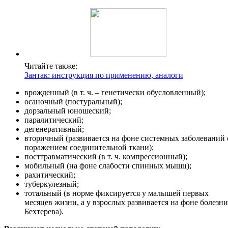
Читайте также:
Зантак: инструкция по применению, аналоги
врожденный (в т. ч. – генетически обусловленный);
осаночный (постуральный);
дорзальный юношеский;
паралитический;
дегенеративный;
вторичный (развивается на фоне системных заболеваний 
поражением соединительной ткани);
посттравматический (в т. ч. компрессионный);
мобильный (на фоне слабости спинных мышц);
рахитический;
туберкулезный;
тотальный (в норме фиксируется у малышей первых
месяцев жизни, а у взрослых развивается на фоне болезни
Бехтерева).