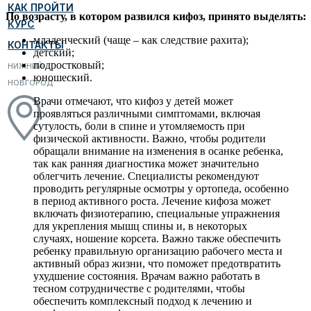
КАК ПРОЙТИ
По возрасту, в котором развился кифоз, принято выделять:
КУРС
младенческий (чаще – как следствие рахита);
КОНТАКТЫ
детский;
подростковый;
НИЖНИЙ
юношеский.
НОВГОРОД
Врачи отмечают, что кифоз у детей может
проявляться различными симптомами, включая
сутулость, боли в спине и утомляемость при
физической активности. Важно, чтобы родители
обращали внимание на изменения в осанке ребенка,
так как ранняя диагностика может значительно
облегчить лечение. Специалисты рекомендуют
проводить регулярные осмотры у ортопеда, особенно
в период активного роста. Лечение кифоза может
включать физиотерапию, специальные упражнения
для укрепления мышц спины и, в некоторых
случаях, ношение корсета. Важно также обеспечить
ребенку правильную организацию рабочего места и
активный образ жизни, что поможет предотвратить
ухудшение состояния. Врачам важно работать в
тесном сотрудничестве с родителями, чтобы
обеспечить комплексный подход к лечению и