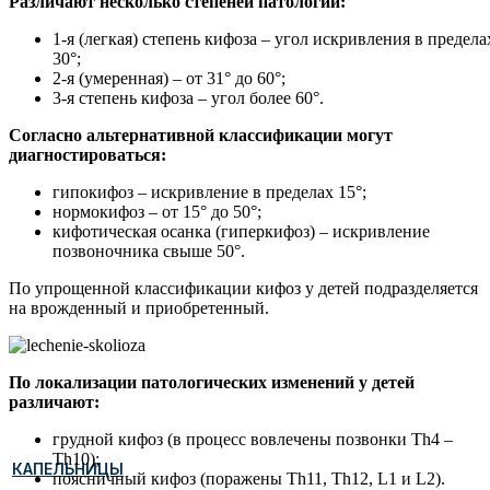
Различают несколько степеней патологии:
1-я (легкая) степень кифоза – угол искривления в предела
30°;
2-я (умеренная) – от 31° до 60°;
3-я степень кифоза – угол более 60°.
Согласно альтернативной классификации могут
диагностироваться:
гипокифоз – искривление в пределах 15°;
нормокифоз – от 15° до 50°;
кифотическая осанка (гиперкифоз) – искривление
позвоночника свыше 50°.
По упрощенной классификации кифоз у детей подразделяется
на врожденный и приобретенный.
По локализации патологических изменений у детей
различают:
грудной кифоз (в процесс вовлечены позвонки Th4 –
Th10);
КАПЕЛЬНИЦЫ
поясничный кифоз (поражены Th11, Th12, L1 и L2).