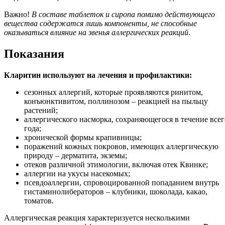
Важно!
В составе таблеток и сиропа помимо действующего
вещества содержатся лишь компоненты, не способные
оказываться влияние на звенья аллергических реакций
.
Показания
Кларитин используют на лечения и профилактики:
сезонных аллергий, которые проявляются ринитом,
конъюнктивитом, поллинозом – реакцией на пыльцу
растений;
аллергического насморка, сохраняющегося в течение всег
года;
хронической формы крапивницы;
поражений кожных покровов, имеющих аллергическую
природу – дерматита, экземы;
отеков различной этимологии, включая отек Квинке;
аллергии на укусы насекомых;
псевдоаллергии, спровоцированной попаданием внутрь
гистаминолибераторов – клубники, шоколада, какао,
томатов.
Аллергическая реакция характеризуется несколькими