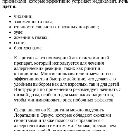
признаками, которые эффективно устраняет медикамент.
Речь
идет о:
чихании;
заложенности носа;
отечности слизистых и кожных покровов;
зуде;
жжении в глазах;
сыпи;
бронхоспазме.
Кларитин – это популярный антигистаминный
препарат, который используется для лечения
аллергических реакций, таких как ринит и
крапивница. Многие пользователи отмечают его
эффективность и быстрое действие, что делает его
удобным выбором как для взрослых, так и для детей.
Инструкция по применению рекомендует начинать с
низкой дозы, особенно для маленьких пациентов,
чтобы минимизировать риск побочных эффектов.
Среди аналогов Кларитина можно выделить
Лоратадин и Эриус, которые обладают схожими
свойствами и также помогают справляться с
аллергическими симптомами. Однако, прежде чем
принимать любой из этих препаратов, важно