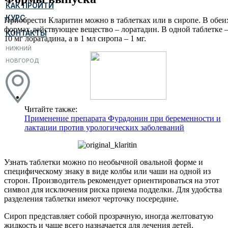
КАК ПРОЙТИ
КУРС
Приобрести Кларитин можно в таблетках или в сиропе. В обеи
формах действующее вещество – лоратадин. В одной таблетке 
КОНТАКТЫ
10 мг лоратадина, а в 1 мл сиропа – 1 мг.
НИЖНИЙ
НОВГОРОД
Читайте также:
Применение препарата Фурадонин при беременности и
лактации против урологических заболеваний
Узнать таблетки можно по необычной овальной форме и
специфическому знаку в виде колбы или чаши на одной из
сторон. Производитель рекомендует ориентироваться на этот
символ для исключения риска приема подделки. Для удобства
разделения таблетки имеют черточку посередине.
Сироп представляет собой прозрачную, иногда желтоватую
жидкость и чаще всего назначается для лечения детей.