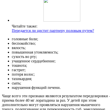
Читайте также:
Передается ли цистит партнеру половым путем?
головные боли;
беспокойство;
вялость;
повышенная утомляемость;
сухость во рту;
учащенное сердцебиение;
тошнота;
гастрит;
потеря волос;
тахикардия;
сыпь;
нарушения функций печени.
Чаще всего эти признаки являются результатом передозировки 
приема более 40 мг лоратадина за раз. У детей при этом
дополнительно могут проявляться нарушения мышечного
тонуса, подергивание или перекошенность губ, замедленные