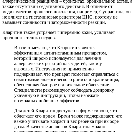
аллергическими реакциями – бронхитах, бронхиальной астме, 
также отсутствии седативного действия. В отличие от
медикаментов прошлого поколения, например, Супрастина, он
не влияет на гистаминовые рецепторы ЦНС, поэтому не
вызывает сонливости и заторможенности реакций.
Кларитин также устраняет гиперемию кожи, усиливает
прочность стенок сосудов.
Врачи отмечают, что Кларитин является
эффективным антигистаминным препаратом,
который широко используется для лечения
аллергических реакций как у детей, так и у
взрослых. Инструкция по применению
подчеркивает, что препарат помогает справляться с
симптомами аллергического ринита и крапивницы,
обеспечивая быстрое и длительное облегчение.
Специалисты рекомендуют соблюдать дозировку,
указанную в инструкции, чтобы избежать
возможных побочных эффектов.
Для детей Кларитин доступен в форме сиропа, что
облегчает его прием. Врачи также подчеркивают, что
важно учитывать возраст и вес ребенка при выборе
дозы. В качестве аналогов Кларитина можно
рассматривать препараты, содержащие лоратадин,