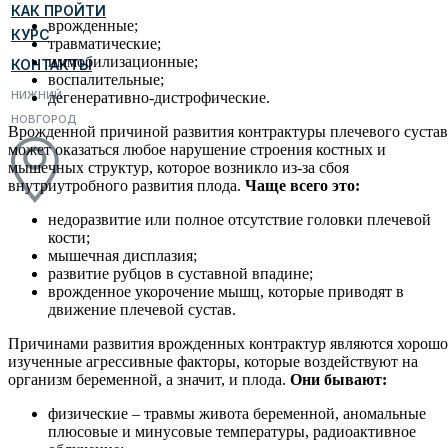
КАК ПРОЙТИ
врожденные;
КУРС
травматические;
иммобилизационные;
КОНТАКТЫ
воспалительные;
НИЖНИЙ
дегенеративно-дистрофические.
НОВГОРОД
Врожденной причиной развития контрактуры плечевого сустав
может оказаться любое нарушение строения костных и
мышечных структур, которое возникло из-за сбоя
внутриутробного развития плода.
Чаще всего это:
недоразвитие или полное отсутствие головки плечевой
кости;
мышечная дисплазия;
развитие рубцов в суставной впадине;
врожденное укорочение мышц, которые приводят в
движение плечевой сустав.
Причинами развития врожденных контрактур являются хорошо
изученные агрессивные факторы, которые воздействуют на
организм беременной, а значит, и плода.
Они бывают:
физические – травмы живота беременной, аномальные
плюсовые и минусовые температуры, радиоактивное