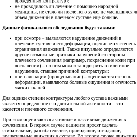
врожденных контрактур);
не проводилось ли лечение с помощью народной
медицины, не стало ли после него хуже, не уменьшился л
объем движений в плечевом суставе еще больше.
Данные физикального обследования будут такими:
при осмотре – выявляются нарушение движений в
плечевом суставе и его деформация, оценивается степень
ограничения движений. Также визуально определяются
другие возможные признаки нарушений со стороны
плечевого сочленения (например, покраснение кожи при
воспалении) – по ним можно заподозрить то или иное
нарушение, ставшее причиной контрактуры;
при пальпации (прощупывание) – оценивается степень
деформации, выявляются болевые ощущения и отечность
мягких тканей.
Для оценки степени контрактуры любого сустава важными
является определение его двигательной активности – это
касается и плечевого сочленения.
При этом оцениваются активные и пассивные движения в
сочленении. В первом случае пациента просят сделать
сгибательные, разгибательные, приводящие, отводящие,
вращательные движения в суставе. Во втором случае движения