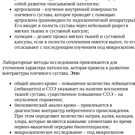
собой развитие описываемой патологии;
артроскопия – изучение внутренней поверхности
плечевого сустава, которое проводят с помощью
артроскопа (разновидности эндоскопической аппаратуры)
Его вводят в полость сустава через небольшой разрез в
мягких тканях и суставной капсуле;
пункция – делают прокол мягких тканей и суставной
капсулы, если в полости сочленения имеется выпот, то ег
отсасывают с последующим изучением под микроскопом.
Лабораторные методы исследования привлекаются для
уточнения характера патологии, которая привела к развитию
контрактуры плечевого сустава.
Это:
общий анализ крови – повышение количества лейкоцито
(лейкоцитоз) и СОЭ указывает на наличие воспаления
тканей сустава, существенное повышение СОЭ – на
опухолевое поражение;
биохимический анализ крови – привлекается в
диагностике контрактур нейрогенного происхождения.
При этом определяют количество натрия, калия, кальция,
хлора, которые являются важными элементами во время
нервно-мышечной передачи биопотенциалов;
микроскопическое исследование – под микроскопом