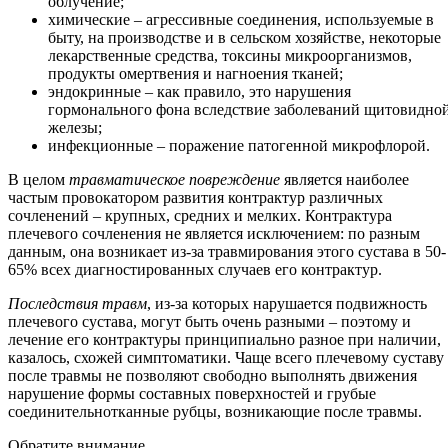
облучение;
химические – агрессивные соединения, используемые в
быту, на производстве и в сельском хозяйстве, некоторые
лекарственные средства, токсины микроорганизмов,
продукты омертвения и нагноения тканей;
эндокринные – как правило, это нарушения
гормонального фона вследствие заболеваний щитовидно
железы;
инфекционные – поражение патогенной микрофлорой.
В целом
травматическое повреждение
является наиболее
частым провокатором развития контрактур различных
сочленений – крупных, средних и мелких. Контрактура
плечевого сочленения не является исключением: по разным
данным, она возникает из-за травмирования этого сустава в 50-
65% всех диагностированных случаев его контрактур.
Последствия травм
, из-за которых нарушается подвижность
плечевого сустава, могут быть очень разными – поэтому и
лечение его контрактуры принципиально разное при наличии,
казалось, схожей симптоматики. Чаще всего плечевому суставу
после травмы не позволяют свободно выполнять движения
нарушение формы составных поверхностей и грубые
соединительнотканные рубцы, возникающие после травмы.
Обратите внимание