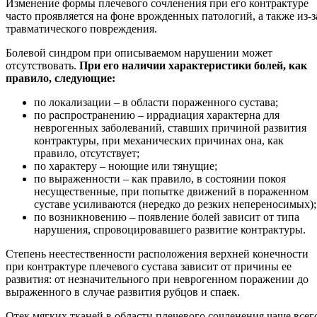
Изменение формы плечевого сочленения при его контрактуре
часто проявляется на фоне врожденных патологий, а также из-з
травматического повреждения.
Болевой синдром при описываемом нарушении может
отсутствовать.
При его наличии характеристики болей, как
правило, следующие:
по локализации – в области пораженного сустава;
по распространению – иррадиация характерна для
неврогенных заболеваний, ставших причиной развития
контрактуры, при механических причинах она, как
правило, отсутствует;
по характеру – ноющие или тянущие;
по выраженности – как правило, в состоянии покоя
несущественные, при попытке движений в пораженном
суставе усиливаются (нередко до резких непереносимых);
по возникновению – появление болей зависит от типа
нарушения, спровоцировавшего развитие контрактуры.
Степень неестественности расположения верхней конечности
при контрактуре плечевого сустава зависит от причины ее
развития: от незначительного при неврогенном поражении до
выраженного в случае развития рубцов и спаек.
Отек мягких тканей в области плечевого сочленения чаще всег