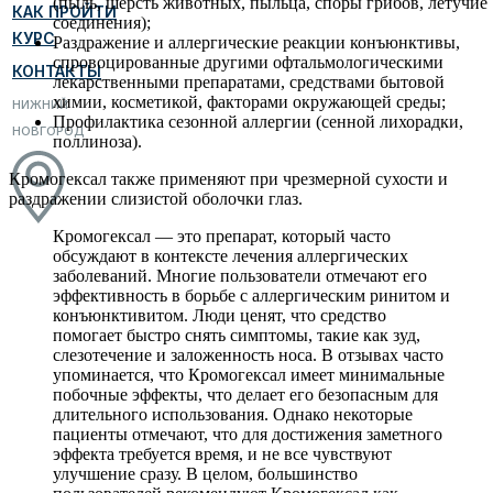
(пыль, шерсть животных, пыльца, споры грибов, летучие
КАК ПРОЙТИ
соединения);
КУРС
Раздражение и аллергические реакции конъюнктивы,
спровоцированные другими офтальмологическими
КОНТАКТЫ
лекарственными препаратами, средствами бытовой
химии, косметикой, факторами окружающей среды;
НИЖНИЙ
Профилактика сезонной аллергии (сенной лихорадки,
НОВГОРОД
поллиноза).
Кромогексал также применяют при чрезмерной сухости и
раздражении слизистой оболочки глаз.
Кромогексал — это препарат, который часто
обсуждают в контексте лечения аллергических
заболеваний. Многие пользователи отмечают его
эффективность в борьбе с аллергическим ринитом и
конъюнктивитом. Люди ценят, что средство
помогает быстро снять симптомы, такие как зуд,
слезотечение и заложенность носа. В отзывах часто
упоминается, что Кромогексал имеет минимальные
побочные эффекты, что делает его безопасным для
длительного использования. Однако некоторые
пациенты отмечают, что для достижения заметного
эффекта требуется время, и не все чувствуют
улучшение сразу. В целом, большинство