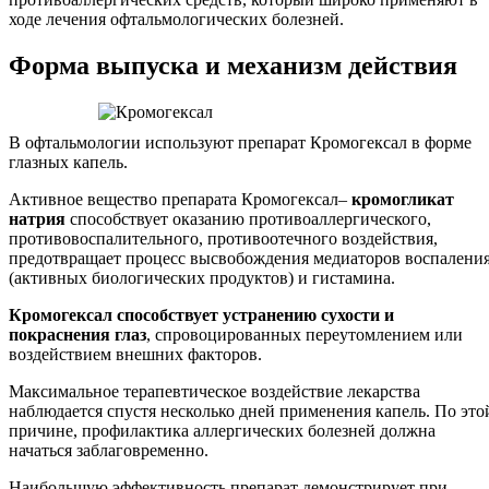
ходе лечения офтальмологических болезней.
Форма выпуска и механизм действия
В офтальмологии используют препарат Кромогексал в форме
глазных капель.
Активное вещество препарата Кромогексал–
кромогликат
натрия
способствует оказанию противоаллергического,
противовоспалительного, противоотечного воздействия,
предотвращает процесс высвобождения медиаторов воспалени
(активных биологических продуктов) и гистамина.
Кромогексал способствует устранению сухости и
покраснения глаз
, спровоцированных переутомлением или
воздействием внешних факторов.
Максимальное терапевтическое воздействие лекарства
наблюдается спустя несколько дней применения капель. По это
причине, профилактика аллергических болезней должна
начаться заблаговременно.
Наибольшую эффективность препарат демонстрирует при