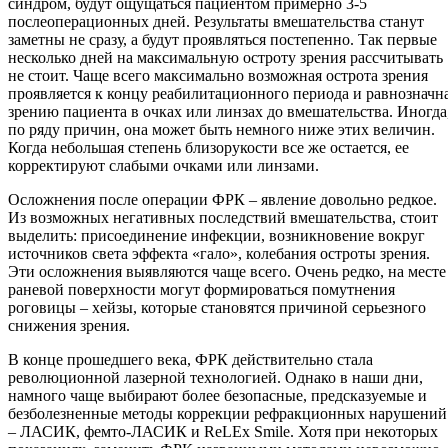
синдром, будут ощущаться пациентом примерно 3-5
послеоперационных дней. Результаты вмешательства станут
заметны не сразу, а будут проявляться постепенно. Так первые
несколько дней на максимальную остроту зрения рассчитывать
не стоит. Чаще всего максимально возможная острота зрения
проявляется к концу реабилитационного периода и равнозначн
зрению пациента в очках или линзах до вмешательства. Иногда
по ряду причин, она может быть немного ниже этих величин.
Когда небольшая степень близорукости все же остается, ее
корректируют слабыми очками или линзами.
Осложнения после операции ФРК – явление довольно редкое.
Из возможных негативных последствий вмешательства, стоит
выделить: присоединение инфекции, возникновение вокруг
источников света эффекта «гало», колебания остроты зрения.
Эти осложнения выявляются чаще всего. Очень редко, на месте
раневой поверхности могут формироваться помутнения
роговицы – хейзы, которые становятся причиной серьезного
снижения зрения.
В конце прошедшего века, ФРК действительно стала
революционной лазерной технологией. Однако в наши дни,
намного чаще выбирают более безопасные, предсказуемые и
безболезненные методы коррекции рефракционных нарушений
– ЛАСИК, фемто-ЛАСИК и ReLEx Smile. Хотя при некоторых