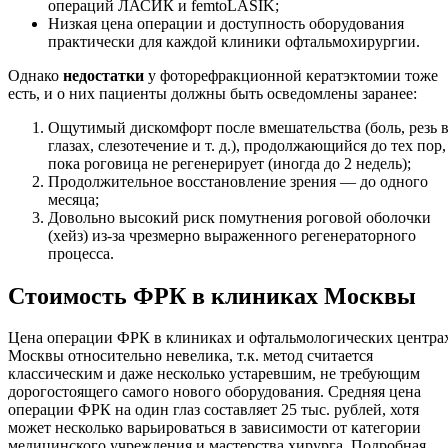
операций ЛАСИК и femtoLASIK;
Низкая цена операции и доступность оборудования
практически для каждой клиники офтальмохирургии.
Однако
недостатки
у фоторефракционной кератэктомии тоже
есть, и о них пациенты должны быть осведомлены заранее:
Ощутимый дискомфорт после вмешательства (боль, резь 
глазах, слезотечение и т. д.), продолжающийся до тех пор,
пока роговица не регенерирует (иногда до 2 недель);
Продолжительное восстановление зрения — до одного
месяца;
Довольно высокий риск помутнения роговой оболочки
(хейз) из-за чрезмерно выраженного регенераторного
процесса.
Стоимость ФРК в клиниках Москвы
Цена операции ФРК в клиниках и офтальмологических центра
Москвы относительно невелика, т.к. метод считается
классическим и даже несколько устаревшим, не требующим
дорогостоящего самого нового оборудования. Средняя цена
операции ФРК на один глаз составляет 25 тыс. рублей, хотя
может несколько варьироваться в зависимости от категории
медицинского учреждения и мастерства хирурга. Подробная