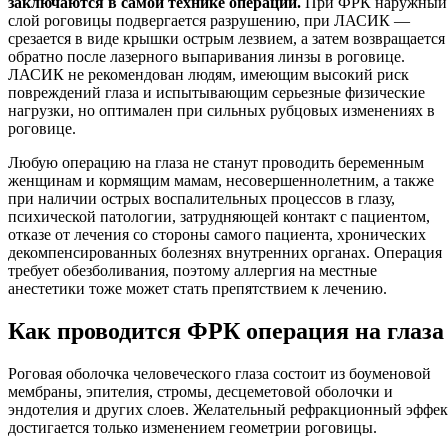
заключаются в самой технике операции.
При ФРК наружный
слой роговицы подвергается разрушению, при ЛАСИК —
срезается в виде крышки острым лезвием, а затем возвращается
обратно после лазерного выпаривания линзы в роговице.
ЛАСИК не рекомендован людям, имеющим высокий риск
повреждений глаза и испытывающим серьезные физические
нагрузки, но оптимален при сильных рубцовых изменениях в
роговице.
Любую операцию на глаза не станут проводить беременным
женщинам и кормящим мамам, несовершеннолетним, а также
при наличии острых воспалительных процессов в глазу,
психической патологии, затрудняющей контакт с пациентом,
отказе от лечения со стороны самого пациента, хронических
декомпенсированных болезнях внутренних органах. Операция
требует обезболивания, поэтому аллергия на местные
анестетики тоже может стать препятствием к лечению.
Как проводится ФРК операция на глаза
Роговая оболочка человеческого глаза состоит из боуменовой
мембраны, эпителия, стромы, десцеметовой оболочки и
эндотелия и других слоев. Желательный рефракционный эффек
достигается только изменением геометрии роговицы.