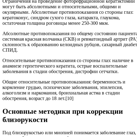
Ограничения на проведение фоторефрационной кератэктомии
могут быть абсолютными и относительными, общими и
окулярными. Абсолютные противопоказания со стороны глаз:
кератоконус, синдром сухого глаза, катаракта, глаукома,
остаточная толщина роговицы менее 250-300 мкм.
Абсолютные противопоказания по общему состоянию пациента
системная красная волчанка (СКВ) и ревматоидный артрит (РА)
склонность к образованию келоидных рубцов, сахарный диабет
СПИД.
Относительные противопоказания со стороны глаз: наличие в
анамнезе герпетического кератита, острые воспалительные
заболевания в стадии обострения, дистрофии сетчатки.
Общие относительные противопоказания: беременность и
кормление грудью, психические заболевания, эпилепсия,
алкоголизм и наркомания, бронхиальная астма в стадии
обострения, возраст до 18 лет.[10]
Основные методики при коррекции
близорукости
Под близорукостью или миопией понимается заболевание глаз,