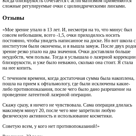
Когда близорукость сочетается с астигматизмом применяются
сложные регулируемые очки с цилиндрическими линзами.
Отзывы
«Мое зрение упало в 13 лет. И, несмотря на то, что минус был
совсем небольшим, всего -1,5, очки приходилось носить
постоянно, чтобы увидеть написанное на доске. Но вот школа с
институтом были окончены, и я вышла замуж. После двух родо
зрение резко упало на два значения. Очки доставляли больше
неудобств, чем пользы. Тогда я услышала о лазерной коррекции
близорукости, и уже было неважно, сколько она стоит. Я стала
на нее копить.
С течением времени, когда достаточная сумма была накоплена, 
пошла на прием к офтальмологу, где были исключены какие-
либо противопоказания, после чего было дано разрешение на
проведение латентной лазерной операции.
Скажу сразу, я ничего не чувствовала. Сама операция длилась
максимум минут 20, после чего мне запретили любую
физическую активность и использование косметики.
Советую всем, у кого нет противопоказаний!»