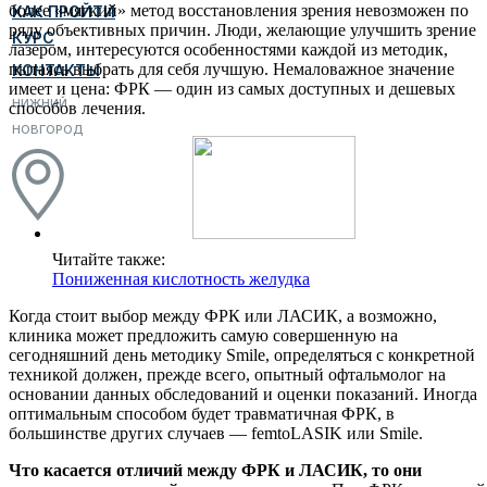
более «мягкий» метод восстановления зрения невозможен по
КАК ПРОЙТИ
ряду объективных причин. Люди, желающие улучшить зрение
КУРС
лазером, интересуются особенностями каждой из методик,
пытаясь выбрать для себя лучшую. Немаловажное значение
КОНТАКТЫ
имеет и цена: ФРК — один из самых доступных и дешевых
НИЖНИЙ
способов лечения.
НОВГОРОД
Читайте также:
Пониженная кислотность желудка
Когда стоит выбор между ФРК или ЛАСИК, а возможно,
клиника может предложить самую совершенную на
сегодняшний день методику Smile, определяться с конкретной
техникой должен, прежде всего, опытный офтальмолог на
основании данных обследований и оценки показаний. Иногда
оптимальным способом будет травматичная ФРК, в
большинстве других случаев — femtoLASIK или Smile.
Что касается отличий между ФРК и ЛАСИК, то они