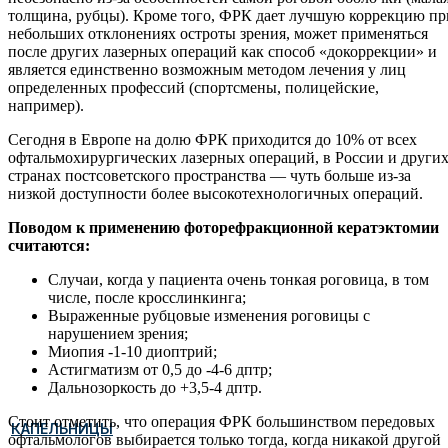
толщина, рубцы). Кроме того, ФРК дает лучшую коррекцию пр
небольших отклонениях остроты зрения, может применяться
после других лазерных операций как способ «докоррекции» и
является единственно возможным методом лечения у лиц
определенных профессий (спортсмены, полицейские,
например).
Сегодня в Европе на долю ФРК приходится до 10% от всех
офтальмохирургических лазерных операций, в России и други
странах постсоветского пространства — чуть больше из-за
низкой доступности более высокотехнологичных операций.
Поводом к применению фоторефракционной кератэктомии
считаются:
Случаи, когда у пациента очень тонкая роговица, в том
числе, после кросслинкинга;
Выраженные рубцовые изменения роговицы с
нарушением зрения;
Миопия -1-10 диоптрий;
Астигматизм от 0,5 до -4-6 дптр;
Дальнозоркость до +3,5-4 дптр.
Стоит отметить, что операция ФРК большинством передовых
КАПЕЛЬНИЦЫ
офтальмологов выбирается только тогда, когда никакой другой