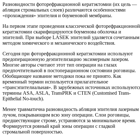
Разновидности фоторефракционной кератэктомии (их цель —
абляция стромальных слоев) различаются особенностями
«прохождения» эпителия и боуменовой мембраны.
На первом этапе проведения классической фоторефракционной
кератэктомии скарифицируются боуменова оболочка и
эпителий. При выборе LASEK эпителий удаляется сочетанным
методом химического и механического воздействия.
Сегодня при фоторефракционной кератэктомии используют
предоперационную деэпителизацию эксимерным лазером.
Многие авторы считают этот тип операции на глазах
предпочтительной в постоперационном состоянии роговицы.
Обобщающее название методики пока не принято. Как
временный термин используется прилагательное
«трансэпителиальная». В зарубежных источниках используютс
термины ASA, ASLA, TransPRK и CTEN (Customised Trans-
Epithelial No-touch).
Менее травматична разновидность абляция эпителия лазерным
лучом, покрывающим всю зону операции. Слои роговицы,
предшествующие строме, устраняются за минимальное время.
Формируется ровный край зоны операции с гладкой
стромальной поверхностью.