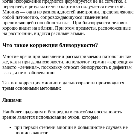
когда изображение предметов формируется не на сетчатке, а
перед ней, в результате чего картинка получается нечеткой.
Миопия — одна из разновидностей аметропии, представляюще
собой патологию, сопровождающуюся изменением
преломляющей способности глаз. При близорукости человек
хорошо видит на вблизи. При этом предметы, расположенные
на расстоянии, видятся расплывчатыми.
Что такое коррекция близорукости?
Многие врачи при выявлении рассматриваемой патологии так
же, как и при дальнозоркости, используют термин «коррекция»
вместо «лечения», поскольку относят близорукость к дефектам
глаза, а не к заболеванию.
Так вот коррекция миопии и дальнозоркости производится
тремя основными методами:
Линзами
Наиболее щадящим и безвредным способом восстановить
зрение является использование очков, которые:
при первой степени миопии в большинстве случаев не
прописываются;