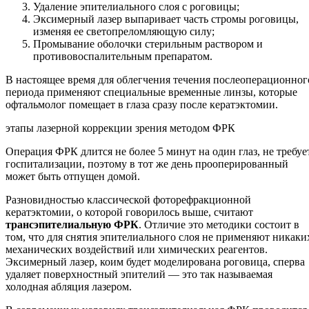
Удаление эпителиального слоя с роговицы;
Эксимерный лазер выпаривает часть стромы роговицы,
изменяя ее светопреломляющую силу;
Промывание оболочки стерильным раствором и
противовоспалительным препаратом.
В настоящее время для облегчения течения послеоперационног
периода применяют специальные временные линзы, которые
офтальмолог помещает в глаза сразу после кератэктомии.
этапы лазерной коррекции зрения методом ФРК
Операция ФРК длится не более 5 минут на один глаз, не требуе
госпитализации, поэтому в тот же день прооперированный
может быть отпущен домой.
Разновидностью классической фоторефракционной
кератэктомии, о которой говорилось выше, считают
трансэпителиальную ФРК
. Отличие это методики состоит в
том, что для снятия эпителиального слоя не применяют никаки
механических воздействий или химических реагентов.
Эксимерный лазер, коим будет моделирована роговица, сперва
удаляет поверхностный эпителий — это так называемая
холодная абляция лазером.