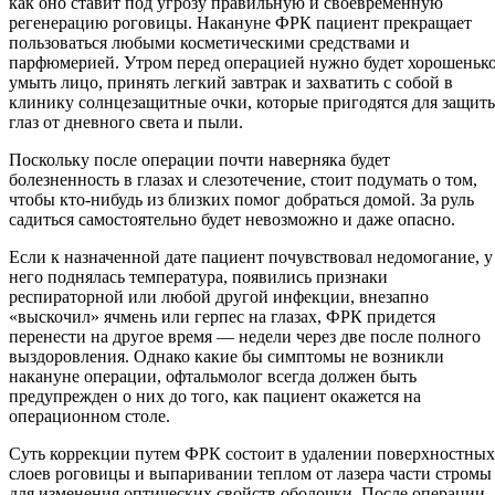
как оно ставит под угрозу правильную и своевременную
регенерацию роговицы. Накануне ФРК пациент прекращает
пользоваться любыми косметическими средствами и
парфюмерией. Утром перед операцией нужно будет хорошеньк
умыть лицо, принять легкий завтрак и захватить с собой в
клинику солнцезащитные очки, которые пригодятся для защит
глаз от дневного света и пыли.
Поскольку после операции почти наверняка будет
болезненность в глазах и слезотечение, стоит подумать о том,
чтобы кто-нибудь из близких помог добраться домой. За руль
садиться самостоятельно будет невозможно и даже опасно.
Если к назначенной дате пациент почувствовал недомогание, у
него поднялась температура, появились признаки
респираторной или любой другой инфекции, внезапно
«выскочил» ячмень или герпес на глазах, ФРК придется
перенести на другое время — недели через две после полного
выздоровления. Однако какие бы симптомы не возникли
накануне операции, офтальмолог всегда должен быть
предупрежден о них до того, как пациент окажется на
операционном столе.
Суть коррекции путем ФРК состоит в удалении поверхностных
слоев роговицы и выпаривании теплом от лазера части стромы
для изменения оптических свойств оболочки. После операции