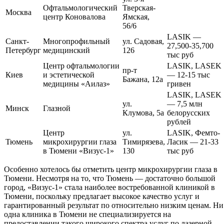
Офтальмологический
Тверская-
Москва
центр Коновалова
Ямская,
56/6
LASIK —
Санкт-
Многопрофильный
ул. Садовая,
27,500-35,700
Петербург
медицинский
126
тыс руб
Центр офтальмологии
LASIK, LASEK
пр-т
Киев
и эстетической
— 12-15 тыс
Бажана, 12а
медицины «Аилаз»
гривен
LASIK, LASEK
ул.
— 7,5 млн
Минск
Глазной
Клумова, 5а
белорусских
рублей
Центр
ул.
LASIK, Фемто-
Тюмень
микрохирургии глаза
Тимирязева,
Ласик — 21-33
в Тюмени «Визус-1»
130
тыс руб
Особенно хотелось бы отметить центр микрохирургии глаза в
Тюмени. Несмотря на то, что Тюмень — достаточно большой
город, «Визус-1» стала наиболее востребованной клиникой в
Тюмени, поскольку предлагает высокое качество услуг и
гарантированный результат по относительно низким ценам. Ни
одна клиника в Тюмени не специализируется на
предоставлении такого широкого спектра услуг по лазерной