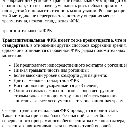
В современных условиях трансэпителиальная ФРК проводится
в один этап, что позволяет уменьшить риск неблагоприятных
последствий и повысить точность манипуляции. Роговица при
этой методике не перегревается, поэтому операция менее
травматична, нежели стандартная ФРК.
трансэпителиальная ФРК
Трансэпителиальная ФРК имеет те же преимущества, что и
стандартная,
в отношении других способов коррекции зрения,
однако она отличается от обычной ФРК рядом положительных
моментов:
Не предполагает непосредственного контакта с роговице
Низкая травматичность для роговицы;
Более высокий уровень комфорта для пациента;
Длится меньше стандартной ФРК;
Восстановление укорачивается до 3 недель;
Один из самых важных плюсов — зона деструкции
стромы такая же по диаметру, как и область удаления
эпителия, за счет чего уменьшается операционная травма.
Сегодня трансэпителиальная ФРК проводится в один этап.
Такая техника признана более безопасной за счет более
совершенного программного обеспечения эксимерного лазера,
слежения за движениями глаза и температурой роговой