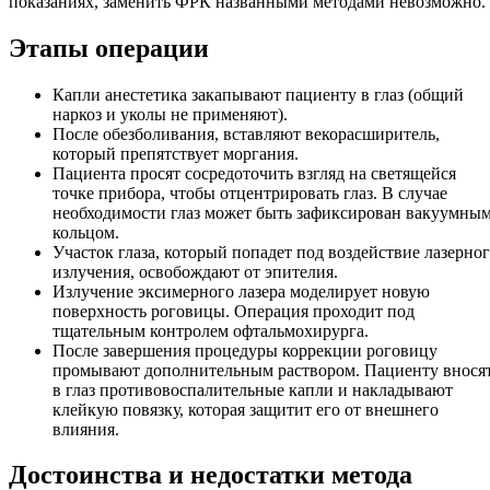
показаниях, заменить ФРК названными методами невозможно.
Этапы операции
Капли анестетика закапывают пациенту в глаз (общий
наркоз и уколы не применяют).
После обезболивания, вставляют векорасширитель,
который препятствует моргания.
Пациента просят сосредоточить взгляд на светящейся
точке прибора, чтобы отцентрировать глаз. В случае
необходимости глаз может быть зафиксирован вакуумны
кольцом.
Участок глаза, который попадет под воздействие лазерно
излучения, освобождают от эпителия.
Излучение эксимерного лазера моделирует новую
поверхность роговицы. Операция проходит под
тщательным контролем офтальмохирурга.
После завершения процедуры коррекции роговицу
промывают дополнительным раствором. Пациенту внося
в глаз противовоспалительные капли и накладывают
клейкую повязку, которая защитит его от внешнего
влияния.
Достоинства и недостатки метода