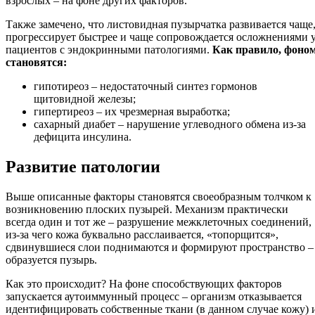
взрослых – на фоне других факторов.
Также замечено, что листовидная пузырчатка развивается чаще
прогрессирует быстрее и чаще сопровождается осложнениями 
пациентов с эндокринными патологиями.
Как правило, фоно
становятся:
гипотиреоз – недостаточный синтез гормонов
щитовидной железы;
гипертиреоз – их чрезмерная выработка;
сахарный диабет – нарушение углеводного обмена из-за
дефицита инсулина.
Развитие патологии
Выше описанные факторы становятся своеобразным толчком к
возникновению плоских пузырей. Механизм практически
всегда один и тот же – разрушение межклеточных соединений,
из-за чего кожа буквально расслаивается, «топорщится»,
сдвинувшиеся слои поднимаются и формируют пространство –
образуется пузырь.
Как это происходит? На фоне способствующих факторов
запускается аутоиммунный процесс – организм отказывается
идентифицировать собственные ткани (в данном случае кожу) 