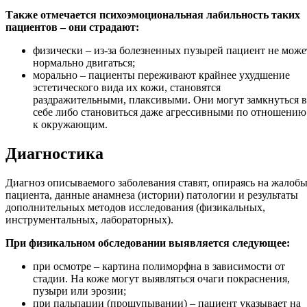
Также отмечается психоэмоциональная лабильность таких
пациентов – они страдают:
физически – из-за болезненных пузырей пациент не може
нормально двигаться;
морально – пациенты переживают крайнее ухудшение
эстетического вида их кожи, становятся
раздражительными, плаксивыми. Они могут замкнуться в
себе либо становиться даже агрессивными по отношению
к окружающим.
Диагностика
Диагноз описываемого заболевания ставят, опираясь на жалоб
пациента, данные анамнеза (истории) патологии и результаты
дополнительных методов исследования (физикальных,
инструментальных, лабораторных).
При физикальном обследовании выявляется следующее:
при осмотре – картина полиморфна в зависимости от
стадии. На коже могут выявляться очаги покраснения,
пузыри или эрозии;
при пальпации (прощупывании) – пациент указывает на