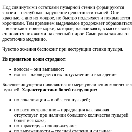
Под сдвинутыми остатками пузырной стенки формируются
эрозии – неглубокое нарушение целостности тканей. Они
красные, а дно их мокрое, но быстро подсыхает и покрывается
корочками. Тем временем выделяемое продолжает образоваться
– возникают новые корки, которые, наслаиваясь, в массе своей
становятся похожими на слоеный пирог. Сами раны заживают
достаточно медленно.
Чувство жжения беспокоит при деструкции стенки пузыря.
Из придатков кожи страдают:
волосы – они выпадают;
ногти – наблюдается их потускнение и выпадение.
Болевые ощущения появляются по мере увеличения количества
пузырей.
Характеристики болей следующие:
по локализации – в области пузырей;
по распространению – иррадиация как таковая
отсутствует, при наличии большого количества пузырей
болит вся кожа;
по характеру – ноюще-жгучие;
по выраженности – средней степени и сильные;