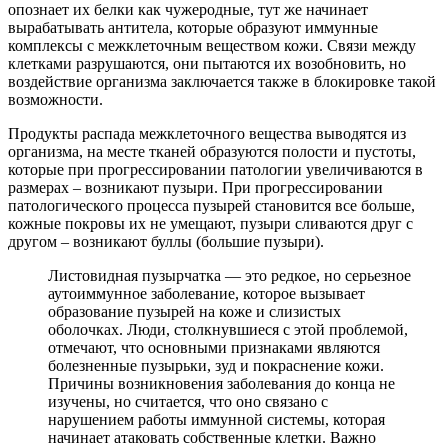
опознает их белки как чужеродные, тут же начинает
вырабатывать антитела, которые образуют иммунные
комплексы с межклеточным веществом кожи. Связи между
клетками разрушаются, они пытаются их возобновить, но
воздействие организма заключается также в блокировке такой
возможности.
Продукты распада межклеточного вещества выводятся из
организма, на месте тканей образуются полости и пустоты,
которые при прогрессировании патологии увеличиваются в
размерах – возникают пузыри. При прогрессировании
патологического процесса пузырей становится все больше,
кожные покровы их не умещают, пузыри сливаются друг с
другом – возникают буллы (большие пузыри).
Листовидная пузырчатка — это редкое, но серьезное
аутоиммунное заболевание, которое вызывает
образование пузырей на коже и слизистых
оболочках. Люди, столкнувшиеся с этой проблемой,
отмечают, что основными признаками являются
болезненные пузырьки, зуд и покраснение кожи.
Причины возникновения заболевания до конца не
изучены, но считается, что оно связано с
нарушением работы иммунной системы, которая
начинает атаковать собственные клетки. Важно