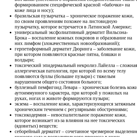
формированием специфической красной «бабочки» на
коже лица и носу);
бразильская пузырчатка – хроническое поражение кожи,
по своим проявлениям похожее на листовидную
пузырчатку, которое встречается в Латинской Америке;
универсальный эксфолиативный дерматит Вильсона-
Брока – воспаление кожных покровов и образование на
них лимфом (злокачественных новообразований);
герпетиформный дерматит Дюринга – заболевание кожи,
при котором появляются красные пятна, бляшки и
волдыри;
токсический эпидермальный некролиз Лайелла – сложна
аллергическая патология, при которой по всему телу
появляются буллы (большие пузыри) с тяжелым
нарушением общего состояния больного;
буллезный пемфигоид Левара – хроническая болезнь кож
аутоиммунного характера, при которой у пожилых на
руках, ногах и животе формируются пузыри;
экзема – воспаление кожи, характеризующееся затяжным
хроническим течением с регулярными обострениями;
токсикодермия – невоспалительное поражение кожи,
которое возникает из-за влияния на нее токсических
(ядовитых) веществ;
себорейный дерматит – сочетанное чрезмерное выделени
кожного сала и воспалительного процесса в коже;