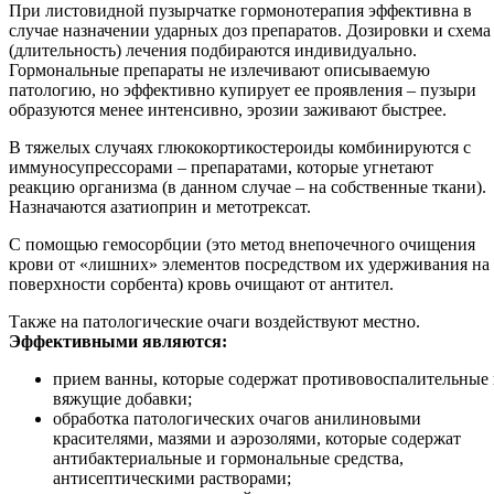
При листовидной пузырчатке гормонотерапия эффективна в
случае назначении ударных доз препаратов. Дозировки и схема
(длительность) лечения подбираются индивидуально.
Гормональные препараты не излечивают описываемую
патологию, но эффективно купирует ее проявления – пузыри
образуются менее интенсивно, эрозии заживают быстрее.
В тяжелых случаях глюкокортикостероиды комбинируются с
иммуносупрессорами – препаратами, которые угнетают
реакцию организма (в данном случае – на собственные ткани).
Назначаются азатиоприн и метотрексат.
С помощью гемосорбции (это метод внепочечного очищения
крови от «лишних» элементов посредством их удерживания на
поверхности сорбента) кровь очищают от антител.
Также на патологические очаги воздействуют местно.
Эффективными являются:
прием ванны, которые содержат противовоспалительные
вяжущие добавки;
обработка патологических очагов анилиновыми
красителями, мазями и аэрозолями, которые содержат
антибактериальные и гормональные средства,
антисептическими растворами;