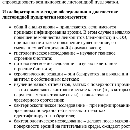
спровоцировать возникновение листовидной пузырчатки.
Из лабораторных методов обследования в диагностике
листовидной пузырчатки используются:
общий анализ крови – привлекается, если имеются
признаки инфицирования эрозий. В этом случае выявляю
повышение количества лейкоцитов (лейкоцитоз) и СОЭ,
при нагноении такое повышение существенное, со
смещением лейкоцитарной формулы влево;
гистологическое исследование – изучают тканевое
строение биоптата;
цитологическое исследование – изучают клеточное
строение биоптата;
серологические реакции – они базируются на выявлении
антител к собственным клеткам;
изучение мазков-отпечатков, взятых с поверхности эрози
– в них выявляют акантолитические клетки (те, в которы
нарушены межклеточные связи), а также очаги
чрезмерного ороговения;
бактериоскопическое исследование – при инфицировани
эрозивных поверхностей в мазках-отпечатках
идентифицируют возбудителя;
бактериологическое исследование – делают посев мазков 
поверхности эрозий на питательные среды, ожидают рост