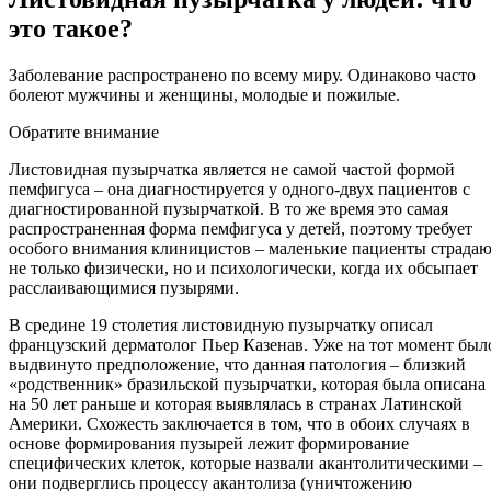
это такое?
Заболевание распространено по всему миру. Одинаково часто
болеют мужчины и женщины, молодые и пожилые.
Обратите внимание
Листовидная пузырчатка является не самой частой формой
пемфигуса – она диагностируется у одного-двух пациентов с
диагностированной пузырчаткой. В то же время это самая
распространенная форма пемфигуса у детей, поэтому требует
особого внимания клиницистов – маленькие пациенты страда
не только физически, но и психологически, когда их обсыпает
расслаивающимися пузырями.
В средине 19 столетия листовидную пузырчатку описал
французский дерматолог Пьер Казенав. Уже на тот момент был
выдвинуто предположение, что данная патология – близкий
«родственник» бразильской пузырчатки, которая была описана
на 50 лет раньше и которая выявлялась в странах Латинской
Америки. Схожесть заключается в том, что в обоих случаях в
основе формирования пузырей лежит формирование
специфических клеток, которые назвали акантолитическими –
они подверглись процессу акантолиза (уничтожению