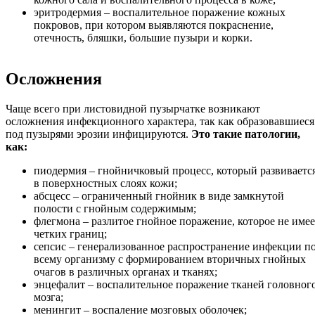
эритродермия – воспалительное поражение кожных
покровов, при котором выявляются покраснение,
отечность, бляшки, большие пузыри и корки.
Осложнения
Чаще всего при листовидной пузырчатке возникают
осложнения инфекционного характера, так как образовавшиеся
под пузырями эрозии инфицируются.
Это такие патологии,
как:
пиодермия – гнойничковый процесс, который развиваетс
в поверхностных слоях кожи;
абсцесс – ограниченный гнойник в виде замкнутой
полости с гнойным содержимым;
флегмона – разлитое гнойное поражение, которое не имее
четких границ;
сепсис – генерализованное распространение инфекции п
всему организму с формированием вторичных гнойных
очагов в различных органах и тканях;
энцефалит – воспалительное поражение тканей головног
мозга;
менингит – воспаление мозговых оболочек;