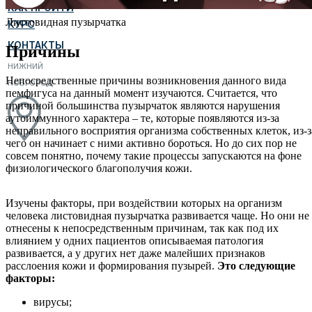
КАК ПРОЙТИ
Листовидная пузырчатка
КУРС
КОНТАКТЫ
Причины
НИЖНИЙ
Непосредственные причины возникновения данного вида
НОВГОРОД
пемфигуса на данный момент изучаются. Считается, что
причиной большинства пузырчаток являются нарушения
аутоиммунного характера – те, которые появляются из-за
неправильного восприятия организма собственных клеток, из-з
чего он начинает с ними активно бороться. Но до сих пор не
совсем понятно, почему такие процессы запускаются на фоне
физиологического благополучия кожи.
Изучены факторы, при воздействии которых на организм
человека листовидная пузырчатка развивается чаще. Но они не
отнесены к непосредственным причинам, так как под их
влиянием у одних пациентов описываемая патология
развивается, а у других нет даже малейших признаков
расслоения кожи и формирования пузырей.
Это следующие
факторы:
вирусы;