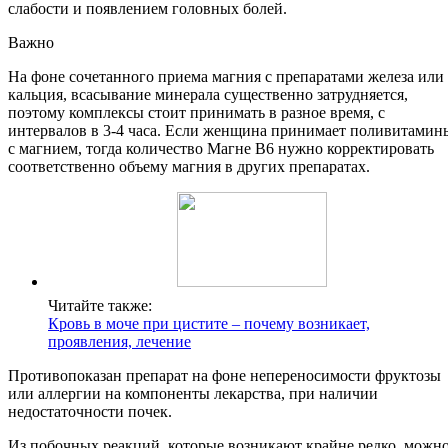
слабости и появлением головных болей.
Важно
На фоне сочетанного приема магния с препаратами железа или
кальция, всасывание минерала существенно затрудняется,
поэтому комплексы стоит принимать в разное время, с
интервалов в 3-4 часа. Если женщина принимает поливитамин
с магнием, тогда количество Магне В6 нужно корректировать
соответственно объему магния в других препаратах.
Читайте также:
Кровь в моче при цистите – почему возникает,
проявления, лечение
Противопоказан препарат на фоне непереносимости фруктозы
или аллергии на компоненты лекарства, при наличии
недостаточности почек.
Из побочных реакций, которые возникают крайне редко, можн