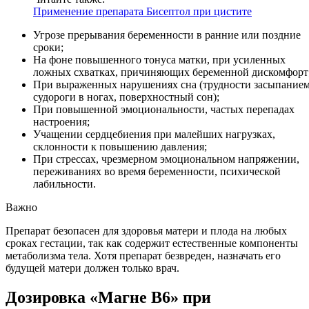
Применение препарата Бисептол при цистите
Угрозе прерывания беременности в ранние или поздние
сроки;
На фоне повышенного тонуса матки, при усиленных
ложных схватках, причиняющих беременной дискомфорт
При выраженных нарушениях сна (трудности засыпанием
судороги в ногах, поверхностный сон);
При повышенной эмоциональности, частых перепадах
настроения;
Учащении сердцебиения при малейших нагрузках,
склонности к повышению давления;
При стрессах, чрезмерном эмоциональном напряжении,
переживаниях во время беременности, психической
лабильности.
Важно
Препарат безопасен для здоровья матери и плода на любых
сроках гестации, так как содержит естественные компоненты
метаболизма тела. Хотя препарат безвреден, назначать его
будущей матери должен только врач.
Дозировка «Магне B6» при