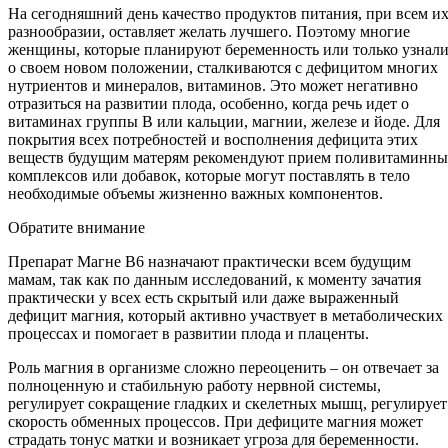
На сегодняшний день качество продуктов питания, при всем и
разнообразии, оставляет желать лучшего. Поэтому многие
женщины, которые планируют беременность или только узнал
о своем новом положении, сталкиваются с дефицитом многих
нутриентов и минералов, витаминов. Это может негативно
отразиться на развитии плода, особенно, когда речь идет о
витаминах группы В или кальции, магнии, железе и йоде. Для
покрытия всех потребностей и восполнения дефицита этих
веществ будущим матерям рекомендуют прием поливитаминны
комплексов или добавок, которые могут поставлять в тело
необходимые объемы жизненно важных компонентов.
Обратите внимание
Препарат Магне В6 назначают практически всем будущим
мамам, так как по данным исследований, к моменту зачатия
практически у всех есть скрытый или даже выраженный
дефицит магния, который активно участвует в метаболических
процессах и помогает в развитии плода и плаценты.
Роль магния в организме сложно переоценить – он отвечает за
полноценную и стабильную работу нервной системы,
регулирует сокращение гладких и скелетных мышц, регулирует
скорость обменных процессов. При дефиците магния может
страдать тонус матки и возникает угроза для беременности.