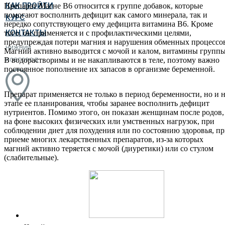
КАК ПРОЙТИ
Препарат Магне В6 относится к группе добавок, которые
помогают восполнить дефицит как самого минерала, так и
КУРС
нередко сопутствующего ему дефицита витамина В6. Кроме
КОНТАКТЫ
того, он применяется и с профилактическими целями,
предупреждая потери магния и нарушения обменных процессо
НИЖНИЙ
Магний активно выводится с мочой и калом, витамины групп
В водорастворимы и не накапливаются в теле, поэтому важно
НОВГОРОД
постоянное пополнение их запасов в организме беременной.
Препарат применяется не только в период беременности, но и 
этапе ее планирования, чтобы заранее восполнить дефицит
нутриентов. Помимо этого, он показан женщинам после родов,
на фоне высоких физических или умственных нагрузок, при
соблюдении диет для похудения или по состоянию здоровья, п
приеме многих лекарственных препаратов, из-за которых
магний активно теряется с мочой (диуретики) или со стулом
(слабительные).