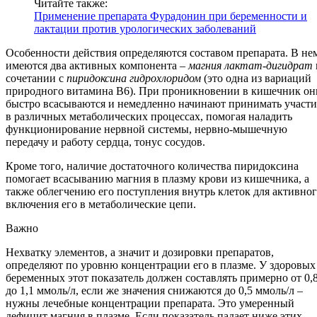
Читайте также:
Применение препарата Фурадонин при беременности и
лактации против урологических заболеваний
Особенности действия определяются составом препарата. В не
имеются два активных компонента –
магния лактат-дигидрат
сочетании с
пиридоксина гидрохлоридом
(это одна из вариаций
природного витамина В6). При проникновении в кишечник он
быстро всасываются и немедленно начинают принимать участи
в различных метаболических процессах, помогая наладить
функционирование нервной системы, нервно-мышечную
передачу и работу сердца, тонус сосудов.
Кроме того, наличие достаточного количества пиридоксина
помогает всасыванию магния в плазму крови из кишечника, а
также облегчению его поступления внутрь клеток для активно
включения его в метаболические цепи.
Важно
Нехватку элементов, а значит и дозировки препаратов,
определяют по уровню концентрации его в плазме. У здоровых
беременных этот показатель должен составлять примерно от 0,
до 1,1 ммоль/л, если же значения снижаются до 0,5 ммоль/л –
нужны лечебные концентрации препарата. Это умеренный
дефицит магния в плазме. Если показатель падает ниже этих