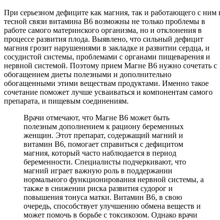
При серьезном дефиците как магния, так и работающего с ним 
тесной связи витамина В6 возможны не только проблемы в
работе самого материнского организма, но и отклонения в
процессе развития плода. Выявлено, что сильный дефицит
магния грозит нарушениями в закладке и развитии сердца, и
сосудистой системы, проблемами с органами пищеварения и
нервной системой. Поэтому прием Магне В6 нужно сочетать с
обогащением диеты полезными и дополнительно
обогащенными этими веществам продуктами. Именно такое
сочетание поможет лучше усваиваться и компонентам самого
препарата, и пищевым соединениям.
Врачи отмечают, что Магне B6 может быть
полезным дополнением к рациону беременных
женщин. Этот препарат, содержащий магний и
витамин B6, помогает справиться с дефицитом
магния, который часто наблюдается в период
беременности. Специалисты подчеркивают, что
магний играет важную роль в поддержании
нормального функционирования нервной системы, а
также в снижении риска развития судорог и
повышения тонуса матки. Витамин B6, в свою
очередь, способствует улучшению обмена веществ и
может помочь в борьбе с токсикозом. Однако врачи