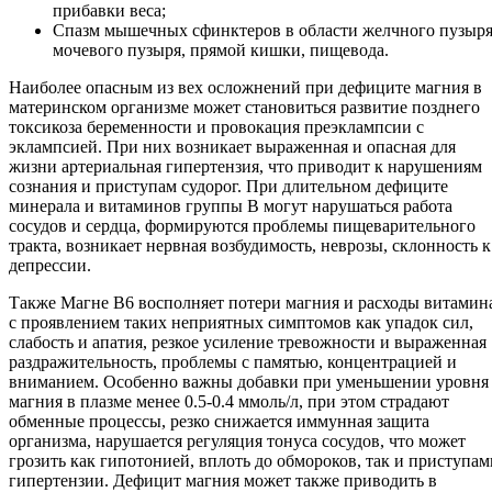
прибавки веса;
Спазм мышечных сфинктеров в области желчного пузыря
мочевого пузыря, прямой кишки, пищевода.
Наиболее опасным из вех осложнений при дефиците магния в
материнском организме может становиться развитие позднего
токсикоза беременности и провокация преэклампсии с
эклампсией. При них возникает выраженная и опасная для
жизни артериальная гипертензия, что приводит к нарушениям
сознания и приступам судорог. При длительном дефиците
минерала и витаминов группы В могут нарушаться работа
сосудов и сердца, формируются проблемы пищеварительного
тракта, возникает нервная возбудимость, неврозы, склонность к
депрессии.
Также Магне В6 восполняет потери магния и расходы витамин
с проявлением таких неприятных симптомов как упадок сил,
слабость и апатия, резкое усиление тревожности и выраженная
раздражительность, проблемы с памятью, концентрацией и
вниманием. Особенно важны добавки при уменьшении уровня
магния в плазме менее 0.5-0.4 ммоль/л, при этом страдают
обменные процессы, резко снижается иммунная защита
организма, нарушается регуляция тонуса сосудов, что может
грозить как гипотонией, вплоть до обмороков, так и приступам
гипертензии. Дефицит магния может также приводить в