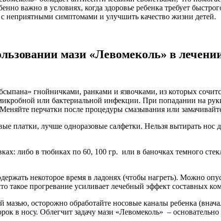
бенно важно в условиях, когда здоровье ребенка требует быстро
ся с неприятными симптомами и улучшить качество жизни детей.
льзовании мази «Левомеколь» в лечении 
бсыпана» гнойничками, ранками и язвочками, из которых сочитс
 микробной или бактериальной инфекции. При попадании на руки
Меняйте перчатки после процедуры смазывания или замачивайте 
ые платки, лучше одноразовые салфетки. Нельзя вытирать нос дет
ах: либо в тюбиках по 60, 100 гр. или в баночках темного сте
ержать некоторое время в ладонях (чтобы нагреть). Можно опус
 что такое прогревание усиливает лечебный эффект составных ко
 мазью, осторожно обработайте носовые каналы ребенка (внача
рок в носу. Облегчит задачу мази «Левомеколь» – основательн