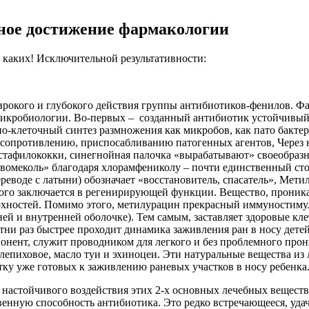
вное достижение фармакологии
о каких! Исключительной результативности:
ирокого и глубокого действия группы антибиотиков-фенилов. Ф
микробиологии. Во-первых – созданный антибиотик устойчивый
о-клеточный синтез размножения как микробов, как пато бактер
 к сопротивлению, приспосабливанию патогенных агентов, Через 
 стафилококки, синегнойная палочка «вырабатывают» своеобразн
вомеколь» благодаря хлорамфениколу – почти единственный стой
реводе с латыни) обозначает «восстановитель, спасатель», Мет
рого заключается в регенирирующей функции. Вещество, проник
рхностей. Помимо этого, метилурацин прекрасный иммуностиму
ей и внутренней оболочке). Тем самым, заставляет здоровые к
ни раз быстрее проходит динамика заживления ран в носу детей
нент, служит проводником для легкого и без проблемного прони
лепиховое, масло туи и эхиноцеи. Эти натуральные вещества из
у уже готовых к заживлению раневых участков в носу ребенка
 настойчивого воздействия этих 2-х основных лечебных веществ
твенную способность антибиотика. Это редко встречающееся, уда