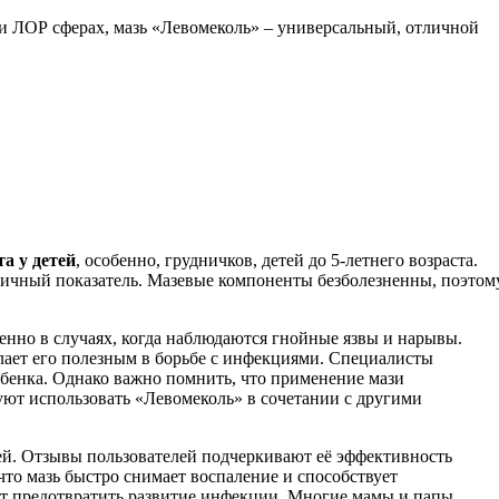
и ЛОР сферах, мазь «Левомеколь» – универсальный, отличной
а у детей
, особенно, грудничков, детей до 5-летнего возраста.
тличный показатель. Мазевые компоненты безболезненны, поэтом
енно в случаях, когда наблюдаются гнойные язвы и нарывы.
ает его полезным в борьбе с инфекциями. Специалисты
бенка. Однако важно помнить, что применение мази
уют использовать «Левомеколь» в сочетании с другими
тей. Отзывы пользователей подчеркивают её эффективность
что мазь быстро снимает воспаление и способствует
ает предотвратить развитие инфекции. Многие мамы и папы