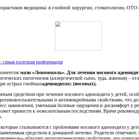
практиков медицины: в гнойной хирургии, стоматологии, ОТО 
й: самая полезная информация
мпонентов
мази «Левомеколь». Для лечения носового аденоидит
гических патогенезов (аллергической сыпи, зуда, жжения) – о
ри острых гнойных
аденоидитах: (носовых).
ивным средством при лечении носового аденоидита у детей, особ
противовоспалительными и антимикробными свойствами, что дел
цесс заживления, уменьшая болевые ощущения и дискомфорт у ре
 может привести к нежелательным последствиям. Врачи рекоменд
.
 которые сталкиваются с проблемами носового аденоидита у де
езаменимым средством в домашней аптечке. Родители отмечают, 
Левомеколь» обладает антисептическими свойствами, что помог