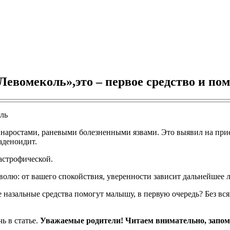
«Левомеколь»,это – первое средство и по
аростами, раневыми болезненными язвами. Это выявил на прие
аденоидит.
тастрофической.
 волю: от вашего спокойствия, уверенности зависит дальнейшее л
 назальные средства помогут малышу, в первую очередь? Без вс
ь в статье.
Уважаемые родители! Читаем внимательно, запоми