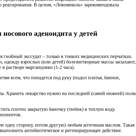
го реагирования. В целом, «Левомеколь» зарекомендовала
носового аденоидита у детей
я гнойный экссудат – только в тонких медицинских перчатках.
, одежду взрослых (или детей) болезнетворные массы засыхают,
в растворе марганцовки (1-2 часа).
ям всем, что попадется под руку (подол платья, банное,
кла. Хранить лекарство нужно на последней (самой нижней) полк
тить плотно закрытую баночку (тюбик) в теплую воду.
мпонентов.
ле одну сторону, потом другую) любым аптечным маслом. Такая
о выполнить антибиотическое и регенирирующее действие.