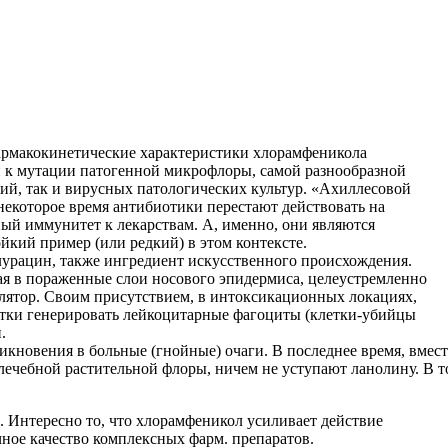
армакокинетические характеристики хлорамфеникола
 к мутации патогенной микрофлоры, самой разнообразной
ий, так и вирусных патологических культур. «Ахиллесовой
некоторое время антибиотики перестают действовать на
ый иммунитет к лекарствам. А, именно, они являются
кий пример (или редкий) в этом контексте.
илурацин, также ингредиент искусственного происхождения.
ая в пораженные слои носового эпидермиса, целеустремленно
лятор. Своим присутствием, в интоксикационных локациях,
летки генерировать лейкоцитарные фагоциты (клетки-убийцы
.
кновения в больные (гнойные) очаги. В последнее время, вмес
 лечебной растительной флоры, ничем не уступают ланолину. В т
.
. Интересно то, что хлорамфеникол усиливает действие
чное качество комплексных фарм. препаратов.