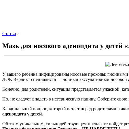
Статьи
›
Мазь для носового аденоидита у детей 
У вашего ребенка инфицированы носовые проходы: гнойными н
ЛОР. Вердикт специалиста – гнойный экссудативный носовой 
Конечно, для родителей, ситуация представляется ужасной, ка
Но, не следует впадать в истерическую панику. Соберите свою
Кардинальный вопрос, который встает перед родителями: какие
аденоидита у детей.
Об этом уникальном, сильнодействующем препарате пойдет реч
Правило бога врачевания Эскулапа – НЕ НАВРЕДИТЬ!