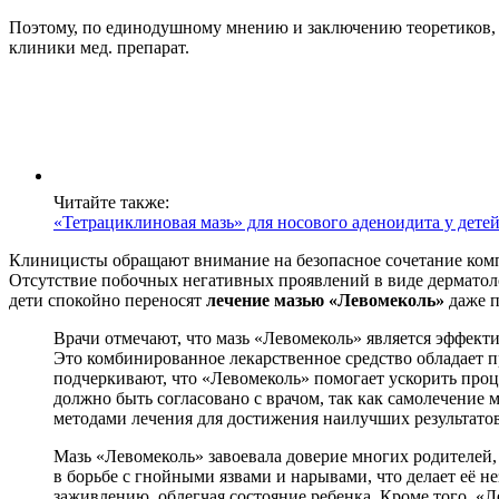
Поэтому, по единодушному мнению и заключению теоретиков, 
клиники мед. препарат.
Читайте также:
«Тетрациклиновая мазь» для носового аденоидита у дете
Клиницисты обращают внимание на безопасное сочетание ко
Отсутствие побочных негативных проявлений в виде дерматоло
дети спокойно переносят
лечение мазью «Левомеколь»
даже п
Врачи отмечают, что мазь «Левомеколь» является эффект
Это комбинированное лекарственное средство обладает 
подчеркивают, что «Левомеколь» помогает ускорить про
должно быть согласовано с врачом, так как самолечение
методами лечения для достижения наилучших результатов
Мазь «Левомеколь» завоевала доверие многих родителей,
в борьбе с гнойными язвами и нарывами, что делает её н
заживлению, облегчая состояние ребенка. Кроме того, «