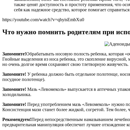
также ценят доступность и простоту применения, что осо
себя как надежное средство, которое помогает справить
https://youtube.com/watch?v=qbyisEmbXu0
Что нужно помнить родителям при испо
Запомните!
Обрабатывать носовую полость ребенка, которая «о
Гнойные выделения из носа ребенка, это скопление вирусной,
но очень долгое время сохраняют свою тлетворную живучесть. 
Запомните!
У ребенка должно быть отдельное полотенце, носов
посудное полотенце).
Запомните!
Мазь «Левомеколь» выпускается в аптечных упаковк
холодильника.
Запомните!
Перед употреблением мазь «Левомеколь» нужно под
Консистенция мази станет более жидкой, согретой. Тем более,
Рекомендуем!
Перед непосредственным намазыванием лечебной
предварительная манипуляция обеспечит лучшее отхождение ко