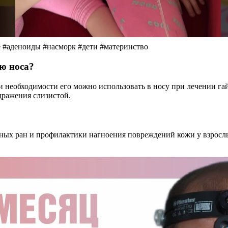
ье #аденоиды #насморк #дети #материнство
ю носа?
и необходимости его можно использовать в носу при лечении га
дражения слизистой.
ых ран и профилактики нагноения повреждений кожи у взрослых 