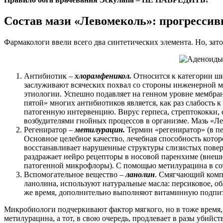
Состав мази «Левомеколь»: прогресси
Фармакологи ввели всего два синтетических элемента. Но, зат
Антибиотик –
хлорамфеникол.
Относится к категории ш
заслуживают всяческих похвал со стороны инженерной 
этиологии. Успешно подавляет на генном уровне мембран
пятой» многих антибиотиков является, как раз слабость
патогенную интервенцию. Вирус герпеса, стрептококки,
возбудителями гнойных процессов в организме. Мазь «Ле
Регениратор –
метилурацин.
Термин «регениратор» (в пе
Основное целебное качество, лечебная способность кото
восстанавливает нарушенные структуры слизистых пове
раздражает нейро рецепторы в носовой паренхиме (внешн
патогенной микрофлоры). С помощью метилурацина в сот
Вспомогательное вещество –
ланолин
. Смягчающий компо
ланолина, используют натуральные масла: персиковое, об
же время, дополнительно выполняют витаминную подпитк
Микробиологи подчеркивают фактор мягкого, но в тоже время,
метилурацина, а тот, в свою очередь, продлевает в разы убийс