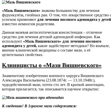
«Мазь Вишневского»
знакома большинству для лечения
фурункулёза, гнойных ран. О том, что лекарственное средство 
успехом применяют
для лечения носового аденоидита у детей
известно немногим родителям.
Данная мазевая антисептическая консистенция – отличное
средство для лечения детской аденоидной инфекции. Как
используют
«Мазь Вишневского» для лечения носового
аденоидита у детей,
какие задействуют методики? Но вначале,
мнение клинической медицины о составе мази, о её
целительных свойствах.
Клиницисты о «Мази Вишневского»
Знаменитому изобретению военного хирурга Вишневского
Александра Васильевича (23.08.1874г. — 13.10.1948г.),
чудодейственной мази, почти сто лет. В краткой аннотации,
которая прилагается, так описывается научное открытие:
К сведению! В 1грамме мази содержится: