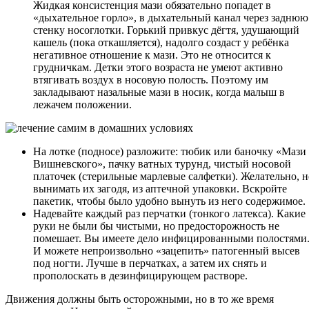
Жидкая консистенция мази обязательно попадет в
«дыхательное горло», в дыхательный канал через заднюю
стенку носоглотки. Горький привкус дёгтя, удушающий
кашель (пока откашляется), надолго создаст у ребёнка
негативное отношение к мази. Это не относится к
грудничкам. Детки этого возраста не умеют активно
втягивать воздух в носовую полость. Поэтому им
закладывают назальные мази в носик, когда малыш в
лежачем положении.
На лотке (подносе) разложите: тюбик или баночку «Мази
Вишневского», пачку ватных турунд, чистый носовой
платочек (стерильные марлевые салфетки). Желательно, н
вынимать их загодя, из аптечной упаковки. Вскройте
пакетик, чтобы было удобно вынуть из него содержимое.
Надевайте каждый раз перчатки (тонкого латекса). Какие
руки не были бы чистыми, но предосторожность не
помешает. Вы имеете дело инфицированными полостями
И можете непроизвольно «зацепить» патогенный высев
под ногти. Лучше в перчатках, а затем их снять и
прополоскать в дезинфицирующем растворе.
Движения должны быть осторожными, но в то же время