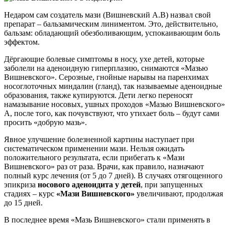
Недаром сам создатель мази (Вишневский А.В) назвал свой
препарат – бальзамическим линиментом. Это, действительно,
бальзам: обладающий обезболивающим, успокаивающим боль
эффектом.
Дёргающие болевые симптомы в носу, ухе детей, которые
заболели на аденоидную гиперплазию, снимаются «Мазью
Вишневского». Серозные, гнойные нарывы на паренхимах
носоглоточных миндалин (гланд), так называемые аденоидные
образования, также купируются. Дети легко переносят
намазывание носовых, ушных проходов «Мазью Вишневского»
А, после того, как почувствуют, что утихает боль – будут сами
просить «добрую мазь».
Явное улучшение болезненной картины наступает при
систематическом применении мази. Нельзя ожидать
положительного результата, если прибегать к «Мази
Вишневского» раз от раза. Врачи, как правило, назначают
полный курс лечения (от 5 до 7 дней). В случаях отягощенного
эпикриза
носового аденоидита у детей
, при запущенных
стадиях – курс
«Мази Вишневского»
увеличивают, продолжая
до 15 дней.
В последнее время «Мазь Вишневского» стали применять в