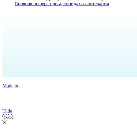
Соляная пещера при аденоидах: галотерапия
Made on
Tilda