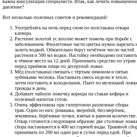
важна консультация специалиста. Итак, как лечить повышенно
давление?
Вот несколько полезных советов и рекомендаций:
Употреблять на ночь перед сном по полстакана отвара
клевера.
Растение золотой ус вполне может помочь при борьбе с
заболеванием. Фиолетовые части цветка нужно нарезать 
залить водкой. Обязательно берут нечётное число частей
растения и 500 мл водки. Настойку необходимо поставит
в тёмное место на 12 дней. Принимать средство по утрам
перед приёмом пищи по десертной ложке.
Мёд (полстакана) смешать с тёртым лимоном и пятью
зубчиками чеснока. Настаивать смесь неделю в тепле,
затем поставить в холодильник. Пьют по меленькой ложк
трижды в день.
Добавьте чайную ложечку корицы на стакан кефира и
полезный напиток готов.
Очень эффективны при гипертонии различные сборы
трав. Один из них: ромашка, зверобой, бессмертник,
земляника, берёзовые почки, взятые в равном количестве.
Отвар готовится следующим образом: две столовые ложк
сбора настаиваются в 400 мл горячей воды. Травяной сбо
принимать по 200 мл один раз в сутки перед едой. При