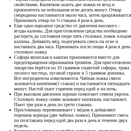
свойствами. Кипятком залить две ложки ее ягод и
прокипятить на небольшом огне десять минут. Отвар
смородины настаивается около часа, затем процеживается
Принимать отвар по ¼ стакана 4 раза в день.
Еще одно народное средство от давления высокого –
ягоды калины. Для приготовления средства необходимо
растереть до состояния пюре пять столовых ложек плодов
калины. Добавить мёд, подогревать смесь на огне и
настаивать два часа. Принимать после пищи 4 раза в день
столовую ложку.
Софора японская и каштан принимаются вместе для
предотвращения образования тромбов. Для приготовлени
лекарства берётся по 10 граммов соцветий софоры, трава
лесного чистеца, луговой герани и 5 граммов донника.
Все ингредиенты измельчаются. Чайная ложка смеси
заливается кипятком(1 стакан) и настаивается пятнадцать
минут. Настой пьют горячим перед едой и на ночь.
При высоком давлении хорошо помогают семена укропа.
Столовую ложку семян заливают кипятком, настаивают.
Пьют три раза в день по трети стакана.
Простоквашу перемешивают с мёдом и добавляют
порошок корицы (две чайных ложки). Принимают смесь
по полстакана перед едой два раза в день в течение двух
недель.
Купленные в аптеке настойки корвалола, пустырника,