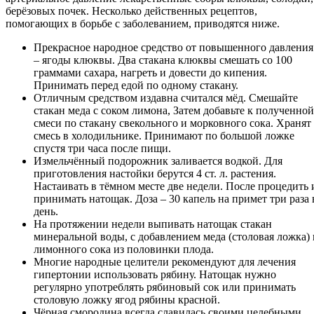
берёзовых почек. Несколько действенных рецептов,
помогающих в борьбе с заболеванием, приводятся ниже.
Прекрасное народное средство от повышенного давления
– ягоды клюквы. Два стакана клюквы смешать со 100
граммами сахара, нагреть и довести до кипения.
Принимать перед едой по одному стакану.
Отличным средством издавна считался мёд. Смешайте
стакан меда с соком лимона, Затем добавьте к полученной
смеси по стакану свекольного и морковного сока. Хранят
смесь в холодильнике. Принимают по большой ложке
спустя три часа после пищи.
Измельчённый подорожник заливается водкой. Для
приготовления настойки берутся 4 ст. л. растения.
Настаивать в тёмном месте две недели. После процедить 
принимать натощак. Доза – 30 капель на примет три раза 
день.
На протяжении недели выпивать натощак стакан
минеральной воды, с добавлением меда (столовая ложка) 
лимонного сока из половинки плода.
Многие народные целители рекомендуют для лечения
гипертонии использовать рябину. Натощак нужно
регулярно употреблять рябиновый сок или принимать
столовую ложку ягод рябины красной.
Чёрная смородина всегда славилась своими целебными