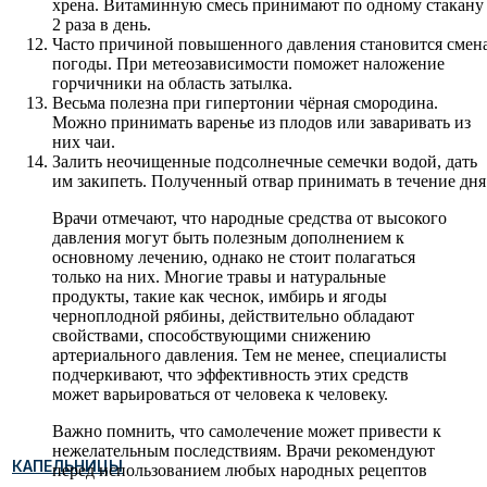
хрена. Витаминную смесь принимают по одному стакану
2 раза в день.
Часто причиной повышенного давления становится смен
погоды. При метеозависимости поможет наложение
горчичники на область затылка.
Весьма полезна при гипертонии чёрная смородина.
Можно принимать варенье из плодов или заваривать из
них чаи.
Залить неочищенные подсолнечные семечки водой, дать
им закипеть. Полученный отвар принимать в течение дня
Врачи отмечают, что народные средства от высокого
давления могут быть полезным дополнением к
основному лечению, однако не стоит полагаться
только на них. Многие травы и натуральные
продукты, такие как чеснок, имбирь и ягоды
черноплодной рябины, действительно обладают
свойствами, способствующими снижению
артериального давления. Тем не менее, специалисты
подчеркивают, что эффективность этих средств
может варьироваться от человека к человеку.
Важно помнить, что самолечение может привести к
нежелательным последствиям. Врачи рекомендуют
КАПЕЛЬНИЦЫ
перед использованием любых народных рецептов