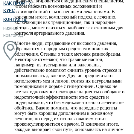
проконсультироваться с медицинским специалистом,
КАК ПРОЙТИ
чтобы избежать возможных осложнений и
КУРС
взаимодействий с назначенными лекарствами. В
конечном итоге, комплексный подход к лечению,
КОНТАКТЫ
включающий как традиционные, так и народные
методы, может оказаться наиболее эффективным для
НИЖНИЙ
контроля артериального давления.
НОВГОРОД
Многие люди, страдающие от высокого давления,
обращаются к народным средствам в поисках
облегчения. Отзывы о таких методах разнообразны.
Некоторые отмечают, что травяные настои,
например, из пустырника или валерианы,
действительно помогают снизить уровень стресса и
нормализовать давление. Другие предпочитают
использовать мед и лимон, считая их натуральными
помощниками в борьбе с гипертонией. Однако не
все так однозначно: некоторые пациенты сообщают о
недостаточной эффективности этих средств и
подчеркивают, что без медикаментозного лечения не
обойтись. Важно помнить, что народные рецепты
могут быть хорошим дополнением к основному
лечению, но перед их использованием стоит
проконсультироваться с врачом. В конечном итоге,
каждый выбирает свой путь, основываясь на личном