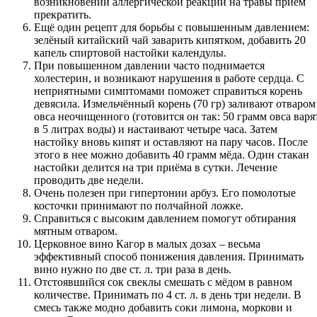
возникновении аллергической реакции на травы приём
прекратить.
Ещё один рецепт для борьбы с повышенным давлением:
зелёный китайский чай заварить кипятком, добавить 20
капель спиртовой настойки календулы.
При повышенном давлении часто поднимается
холестерин, и возникают нарушения в работе сердца. С
неприятными симптомами поможет справиться корень
девясила. Измельчённый корень (70 гр) заливают отваром
овса неочищенного (готовится он так: 50 грамм овса варя
в 5 литрах воды) и настаивают четыре часа. Затем
настойку вновь кипят и оставляют на пару часов. После
этого в нее можно добавить 40 грамм мёда. Один стакан
настойки делится на три приёма в сутки. Лечение
проводить две недели.
Очень полезен при гипертонии арбуз. Его помолотые
косточки принимают по полчайной ложке.
Справиться с высоким давлением помогут обтирания
мятным отваром.
Церковное вино Кагор в малых дозах – весьма
эффективный способ понижения давления. Принимать
вино нужно по две ст. л. три раза в день.
Отстоявшийся сок свеклы смешать с мёдом в равном
количестве. Принимать по 4 ст. л. в день три недели. В
смесь также модно добавить соки лимона, моркови и