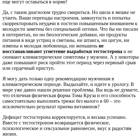
еще могут оставаться в норме!
Да, с таким диагнозом трудно смириться. Но шила в мешке не
утаить. Ваши перепады настроения, замкнутость и попытка
скорректировать неудачи в постели повышенным вниманием к
молодости заметны без специальной оптики. Что бы ни писали
в интернетах, но ни биологические добавки, ни продукты
питания в виде устриц и сметаны, ни штанга, ни цигун, ни
измены и молодая любовница, ни женьшень
не
восстанавливают угнетение выработки тестостерона
и не
снимают климактерические симптомы у мужчин. А у некоторы
даже повышают риск пройти этот период через нервный срыв
или сердечный приступ.
Я могу дать только одну рекомендацию мужчинам в
климактерическом периоде. Выдыхайте, и идите к урологу. В
мире уже давно нашли решение проблемы. Вы ведь не думаете,
что отличная физическая форма Тома Круза и его способность
самостоятельно выполнять трюки без малого в 60 – это
исключительно результат приема витаминов?
Дефицит тестостерона корректируется, и весьма успешно.
Вместе с тестостероном возвращается физическое,
психологическое и сексуальное равновесие, вкус к радостям
жизни.