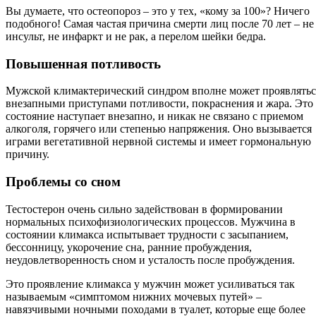
Вы думаете, что остеопороз – это у тех, «кому за 100»? Ничего
подобного! Самая частая причина смерти лиц после 70 лет – не
инсульт, не инфаркт и не рак, а перелом шейки бедра.
Повышенная потливость
Мужской климактерический синдром вполне может проявлятьс
внезапными приступами потливости, покраснения и жара. Это
состояние наступает внезапно, и никак не связано с приемом
алкоголя, горячего или степенью напряжения. Оно вызывается
играми вегетативной нервной системы и имеет гормональную
причину.
Проблемы со сном
Тестостерон очень сильно задействован в формировании
нормальных психофизиологических процессов. Мужчина в
состоянии климакса испытывает трудности с засыпанием,
бессонницу, укорочение сна, ранние пробуждения,
неудовлетворенность сном и усталость после пробуждения.
Это проявление климакса у мужчин может усиливаться так
называемым «симптомом нижних мочевых путей» –
навязчивыми ночными походами в туалет, которые еще более