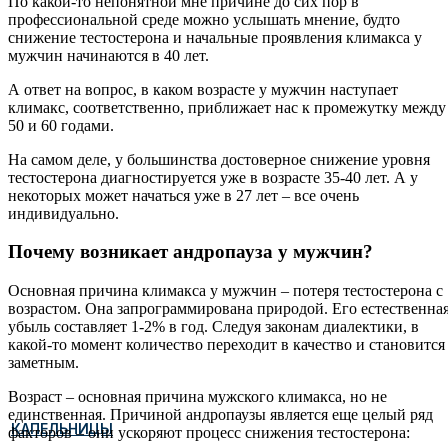
По какой-то непонятной мне причине до сих пор в
профессиональной среде можно услышать мнение, будто
снижение тестостерона и начальные проявления климакса у
мужчин начинаются в 40 лет.
А ответ на вопрос, в каком возрасте у мужчин наступает
климакс, соответственно, приближает нас к промежутку между
50 и 60 годами.
На самом деле, у большинства достоверное снижение уровня
тестостерона диагностируется уже в возрасте 35-40 лет. А у
некоторых может начаться уже в 27 лет – все очень
индивидуально.
Почему возникает андропауза у мужчин?
Основная причина климакса у мужчин – потеря тестостерона с
возрастом. Она запрограммирована природой. Его естественна
убыль составляет 1-2% в год. Следуя законам диалектики, в
какой-то момент количество переходит в качество и становится
заметным.
Возраст – основная причина мужского климакса, но не
единственная. Причиной андропаузы является еще целый ряд
КАПЕЛЬНИЦЫ
факторов – они ускоряют процесс снижения тестостерона: