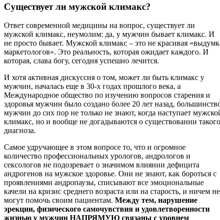
Существует ли мужской климакс?
Ответ современной медицины на вопрос, существует ли
мужской климакс, неумолим: да, у мужчин бывает климакс. И
не просто бывает. Мужской климакс – это не красивая «выдумк
маркетологов». Это реальность, которая ожидает каждого. И
которая, слава богу, сегодня успешно лечится.
И хотя активная дискуссия о том, может ли быть климакс у
мужчин, началась еще в 30-х годах прошлого века, а
Международное общество по изучению вопросов старения и
здоровья мужчин было создано более 20 лет назад, большинств
мужчин до сих пор не только не знают, когда наступает мужско
климакс, но и вообще не догадываются о существовании таког
диагноза.
Самое удручающее в этом вопросе то, что и огромное
количество профессиональных урологов, андрологов и
сексологов не подозревает о значимом влиянии дефицита
андрогенов на мужское здоровье. Они не знают, как бороться с
проявлениями андропаузы, списывают все эмоциональные
качели на кризис среднего возраста или на старость, и ничем не
могут помочь своим пациентам.
Между тем, нарушение
эрекции, физического самочувствия и удовлетворенности
жизнью у мужчин НАПРЯМУЮ связаны с уровнем