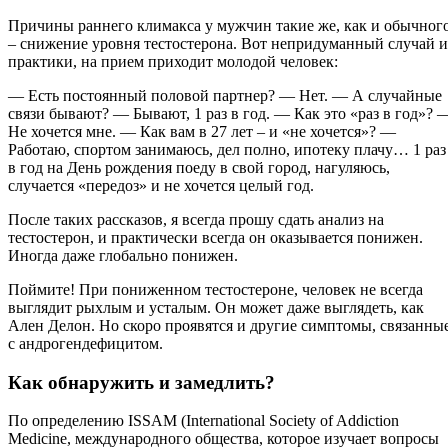
Причины раннего климакса у мужчин такие же, как и обычног
– снижение уровня тестостерона. Вот непридуманный случай и
практики, на прием приходит молодой человек:
— Есть постоянный половой партнер? — Нет. — А случайные
связи бывают? — Бывают, 1 раз в год. — Как это «раз в год»? 
Не хочется мне. — Как вам в 27 лет – и «не хочется»? —
Работаю, спортом занимаюсь, дел полно, ипотеку плачу… 1 раз
в год на День рождения поеду в свой город, нагуляюсь,
случается «передоз» и не хочется целый год.
После таких рассказов, я всегда прошу сдать анализ на
тестостерон, и практически всегда он оказывается понижен.
Иногда даже глобально понижен.
Поймите! При пониженном тестостероне, человек не всегда
выглядит рыхлым и усталым. Он может даже выглядеть, как
Ален Делон. Но скоро проявятся и другие симптомы, связанны
с андрогендефицитом.
Как обнаружить и замедлить?
По определению ISSAM (International Society of Addiction
Medicine, международного общества, которое изучает вопросы