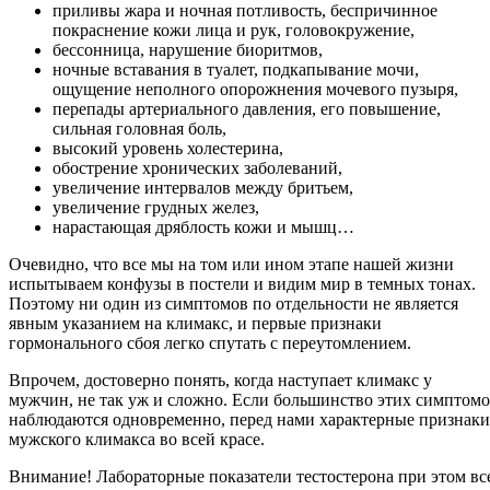
приливы жара и ночная потливость, беспричинное
покраснение кожи лица и рук, головокружение,
бессонница, нарушение биоритмов,
ночные вставания в туалет, подкапывание мочи,
ощущение неполного опорожнения мочевого пузыря,
перепады артериального давления, его повышение,
сильная головная боль,
высокий уровень холестерина,
обострение хронических заболеваний,
увеличение интервалов между бритьем,
увеличение грудных желез,
нарастающая дряблость кожи и мышц…
Очевидно, что все мы на том или ином этапе нашей жизни
испытываем конфузы в постели и видим мир в темных тонах.
Поэтому ни один из симптомов по отдельности не является
явным указанием на климакс, и первые признаки
гормонального сбоя легко спутать с переутомлением.
Впрочем, достоверно понять, когда наступает климакс у
мужчин, не так уж и сложно. Если большинство этих симптом
наблюдаются одновременно, перед нами характерные признаки
мужского климакса во всей красе.
Внимание! Лабораторные показатели тестостерона при этом вс