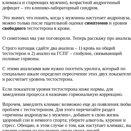
климакса и стареющих мужчин), возрастной андрогенный
дефицит – это клинико-лабораторный синдром.
Это значит, что понять, когда у мужчины наступает андропауза,
можно только после тщательной оценки
симптомов
и уровня
свободного
тестостерона в крови.
О симптомах мы уже поговорили. Теперь расскажу про анализ
Строго натощак сдайте два анализа – 1) кровь на общий
тестостерон и 2) анализ на ГСПГ – глобулин, связывающий
половые гормоны.
С этими анализами вам нужно посетить уролога, который по
специально шкале определит пересечение этих двух показателе
и рассчитает уровень тестостерона.
Если показателя уровня тестостерона ниже нормы, для
замедления процесса я назначаю гормональную коррекцию.
Впрочем, замедлить климакс возможно еще до появления люб
проблем с тестостероном. Для этого перечитайте раздел
«причины андропаузы у мужчин», добавьте в свою жизнь
здоровый сон и немного спорта; уберите алкоголь, курение и
стресс. Обещаю, в этом случае о том, как наступает климакс, в
узнаете одним из последних среди своих друзей.