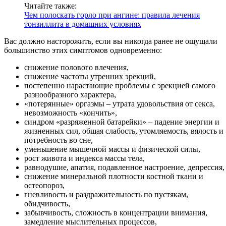
Читайте также:
Чем полоскать горло при ангине: правила лечения
тонзиллита в домашних условиях
Вас должно насторожить, если вы никогда ранее не ощущали
большинство этих симптомов одновременно:
снижение полового влечения,
снижение частоты утренних эрекций,
постепенно нарастающие проблемы с эрекцией самого
разнообразного характера,
«потерянные» оргазмы – утрата удовольствия от секса,
невозможность «кончить»,
синдром «разряженной батарейки» – падение энергии и
жизненных сил, общая слабость, утомляемость, вялость и
потребность во сне,
уменьшение мышечной массы и физической силы,
рост живота и индекса массы тела,
равнодушие, апатия, подавленное настроение, депрессия,
снижение минеральной плотности костной ткани и
остеопороз,
гневливость и раздражительность по пустякам,
обидчивость,
забывчивость, сложность в концентрации внимания,
замедление мыслительных процессов,