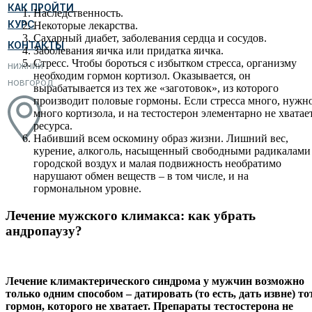
КАК ПРОЙТИ
Наследственность.
КУРС
Некоторые лекарства.
Сахарный диабет, заболевания сердца и сосудов.
КОНТАКТЫ
Заболевания яичка или придатка яичка.
Стресс. Чтобы бороться с избытком стресса, организму
НИЖНИЙ
необходим гормон кортизол. Оказывается, он
НОВГОРОД
вырабатывается из тех же «заготовок», из которого
производит половые гормоны. Если стресса много, нужн
много кортизола, и на тестостерон элементарно не хватае
ресурса.
Набивший всем оскомину образ жизни. Лишний вес,
курение, алкоголь, насыщенный свободными радикалами
городской воздух и малая подвижность необратимо
нарушают обмен веществ – в том числе, и на
гормональном уровне.
Лечение мужского климакса: как убрать
андропаузу?
Лечение климактерического синдрома у мужчин возможно
только одним способом – датировать (то есть, дать извне) то
гормон, которого не хватает. Препараты тестостерона не