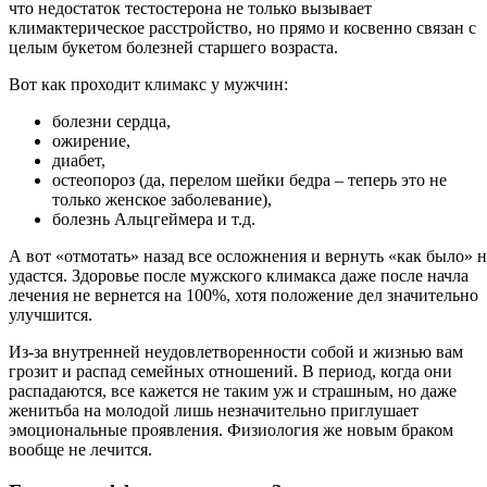
что недостаток тестостерона не только вызывает
климактерическое расстройство, но прямо и косвенно связан с
целым букетом болезней старшего возраста.
Вот как проходит климакс у мужчин:
болезни сердца,
ожирение,
диабет,
остеопороз (да, перелом шейки бедра – теперь это не
только женское заболевание),
болезнь Альцгеймера и т.д.
А вот «отмотать» назад все осложнения и вернуть «как было» н
удастся. Здоровье после мужского климакса даже после начла
лечения не вернется на 100%, хотя положение дел значительно
улучшится.
Из-за внутренней неудовлетворенности собой и жизнью вам
грозит и распад семейных отношений. В период, когда они
распадаются, все кажется не таким уж и страшным, но даже
женитьба на молодой лишь незначительно приглушает
эмоциональные проявления. Физиология же новым браком
вообще не лечится.