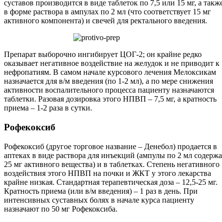
суставов производится в виде таблеток по 7,5 или 15 мг, а такж
в форме раствора в ампулах по 2 мл (что соответствует 15 мг
активного компонента) и свечей для ректального введения.
Препарат выборочно ингибирует ЦОГ-2; он крайне редко
оказывает негативное воздействие на желудок и не приводит к
нефропатиям. В самом начале курсового лечения Мелоксикам
назначается для в/м введения (по 1-2 мл), а по мере снижения
активности воспалительного процесса пациенту назначаются
таблетки. Разовая дозировка этого НПВП – 7,5 мг, а кратность
приема – 1-2 раза в сутки.
Рофекоксиб
Рофекоксиб (другое торговое название – Денебол) продается в
аптеках в виде раствора для инъекций (ампулы по 2 мл содержа
25 мг активного вещества) и в таблетках. Степень негативного
воздействия этого НПВП на почки и ЖКТ у этого лекарства
крайне низкая. Стандартная терапевтическая доза – 12,5-25 мг.
Кратность приема (или в/м введения) – 1 раз в день. При
интенсивных суставных болях в начале курса пациенту
назначают по 50 мг Рофекоксиба.