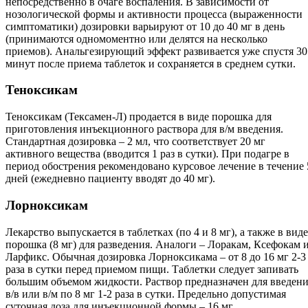
непосредственно в очаге воспаления. В зависимости от
нозологической формы и активности процесса (выраженности
симптоматики) дозировки варьируют от 10 до 40 мг в день
(принимаются одномоментно или делятся на несколько
приемов). Анальгезирующий эффект развивается уже спустя 30
минут после приема таблеток и сохраняется в среднем сутки.
Теноксикам
Теноксикам (Тексамен-Л) продается в виде порошка для
приготовления инъекционного раствора для в/м введения.
Стандартная дозировка – 2 мл, что соответствует 20 мг
активного вещества (вводится 1 раз в сутки). При подагре в
период обострения рекомендовано курсовое лечение в течение 
дней (ежедневно пациенту вводят до 40 мг).
Лорноксикам
Лекарство выпускается в таблетках (по 4 и 8 мг), а также в виде
порошка (8 мг) для разведения. Аналоги – Лоракам, Ксефокам 
Ларфикс. Обычная дозировка Лорноксикама – от 8 до 16 мг 2-3
раза в сутки перед приемом пищи. Таблетки следует запивать
большим объемом жидкости. Раствор предназначен для введен
в/в или в/м по 8 мг 1-2 раза в сутки. Предельно допустимая
суточная доза для инъекционной формы – 16 мг.