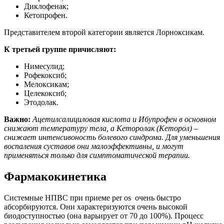
Диклофенак;
Кетопрофен.
Представителем второй категории является Лорноксикам.
К третьей группе причисляют:
Нимесулид;
Рофекоксиб;
Мелоксикам;
Целекоксиб;
Этодолак.
Важно:
Ацетилсалициловая кислота и Ибупрофен в основном
снижают температуру тела, а Кеторолак (Кеторол) –
снижает интенсивоность болевого синдрома. Для уменьшения
воспаления суставов они малоэффективны, и могут
применяться только для симптоматической терапии.
Фармакокинетика
Системные НПВС при приеме per os очень быстро
абсорбируются. Они характеризуются очень высокой
биодоступностью (она варьирует от 70 до 100%). Процесс