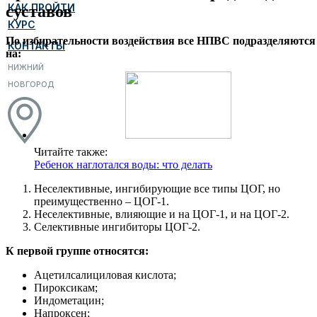
КАК ПРОЙТИ
суставов
КУРС
По избирательности воздействия все НПВС подразделяются
КОНТАКТЫ
на:
НИЖНИЙ
НОВГОРОД
Читайте также:
Ребенок наглотался воды: что делать
Неселективные, ингибирующие все типы ЦОГ, но
преимущественно – ЦОГ-1.
Неселективные, влияющие и на ЦОГ-1, и на ЦОГ-2.
Селективные ингибиторы ЦОГ-2.
К первой группе относятся:
Ацетилсалициловая кислота;
Пироксикам;
Индометацин;
Напроксен;