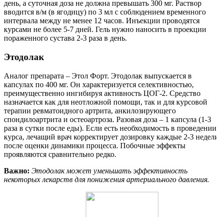
день, а суточная доза не должна превышать 300 мг. Раствор
вводится в/м (в ягодицу) по 3 мл с соблюдением временного
интервала между не менее 12 часов. Инъекции проводятся
курсами не более 5-7 дней. Гель нужно наносить в проекции
пораженного сустава 2-3 раза в день.
Этодолак
Аналог препарата – Этол Форт. Этодолак выпускается в
капсулах по 400 мг. Он характеризуется селективностью,
преимущественно ингибируя активность ЦОГ-2. Средство
назначается как для неотложной помощи, так и для курсовой
терапии ревматоидного артрита, анкилозирующего
спондилоартрита и остеоартроза. Разовая доза – 1 капсула (1-3
раза в сутки после еды). Если есть необходимость в проведении
курса, лечащий врач корректирует дозировку каждые 2-3 недел
после оценки динамики процесса. Побочные эффекты
проявляются сравнительно редко.
Важно:
Этодолак может уменьшать эффективность
некоторых лекарств для понижения артериального давления.