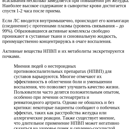
всасывания несколько замедляется при повышении рН желудка
Наиболее высокое содержание в сыворотке крови достигается
спустя 1-2 часа после приема.
Если ЛС вводится внутримышечно, происходит его конъюгаци
(соединение) с протеинами плазмы (уровень связывания – до
99%). Образовавшиеся активные комплексы свободно
проникают в суставные ткани и синовиальную жидкость,
преимущественно концентрируясь в очаге воспаления.
Активные вещества НПВП и их метаболиты экскретируются
почками.
Мнения людей о нестероидных
противовоспалительных препаратах (НПВП) для
суставов варьируются. Многие отмечают их
эффективность в облегчении боли и уменьшении
воспаления, что позволяет улучшить качество жизни.
Пользователи часто делятся положительным опытом,
особенно при лечении остеоартрита и
ревматоидного артрита. Однако не обошлось и без
критики: некоторые пациенты сообщают о побочных
эффектах, таких как расстройства желудка или
аллергические реакции. Также существует мнение,
что длительное применение НПВП может негативно
сказаться на здоровье почек и сердечно-сосудистой