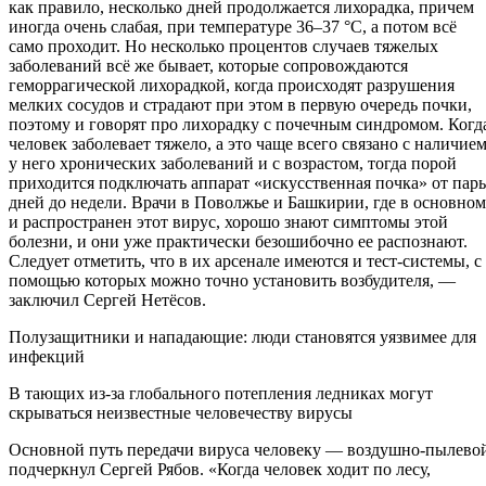
как правило, несколько дней продолжается лихорадка, причем
иногда очень слабая, при температуре 36–37 °С, а потом всё
само проходит. Но несколько процентов случаев тяжелых
заболеваний всё же бывает, которые сопровождаются
геморрагической лихорадкой, когда происходят разрушения
мелких сосудов и страдают при этом в первую очередь почки,
поэтому и говорят про лихорадку с почечным синдромом. Когд
человек заболевает тяжело, а это чаще всего связано с наличие
у него хронических заболеваний и с возрастом, тогда порой
приходится подключать аппарат «искусственная почка» от пар
дней до недели. Врачи в Поволжье и Башкирии, где в основном
и распространен этот вирус, хорошо знают симптомы этой
болезни, и они уже практически безошибочно ее распознают.
Следует отметить, что в их арсенале имеются и тест-системы, с
помощью которых можно точно установить возбудителя, —
заключил Сергей Нетёсов.
Полузащитники и нападающие: люди становятся уязвимее для
инфекций
В тающих из-за глобального потепления ледниках могут
скрываться неизвестные человечеству вирусы
Основной путь передачи вируса человеку — воздушно-пылево
подчеркнул Сергей Рябов. «Когда человек ходит по лесу,