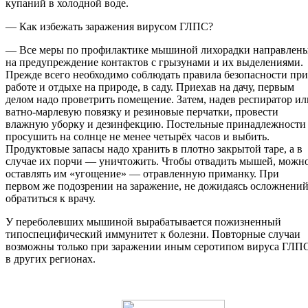
купаний в холодной воде.
— Как избежать заражения вирусом ГЛПС?
— Все меры по профилактике мышиной лихорадки направлен
на предупреждение контактов с грызунами и их выделениями.
Прежде всего необходимо соблюдать правила безопасности при
работе и отдыхе на природе, в саду. Приехав на дачу, первым
делом надо проветрить помещение. Затем, надев респиратор ил
ватно-марлевую повязку и резиновые перчатки, провести
влажную уборку и дезинфекцию. Постельные принадлежности
просушить на солнце не менее четырёх часов и выбить.
Продуктовые запасы надо хранить в плотно закрытой таре, а в
случае их порчи — уничтожить. Чтобы отвадить мышей, можн
оставлять им «угощение» — отравленную приманку. При
первом же подозрении на заражение, не дожидаясь осложнений
обратиться к врачу.
У переболевших мышиной вырабатывается пожизненный
типоспецифический иммунитет к болезни. Повторные случаи
возможны только при заражении иным серотипом вируса ГЛП
в других регионах.