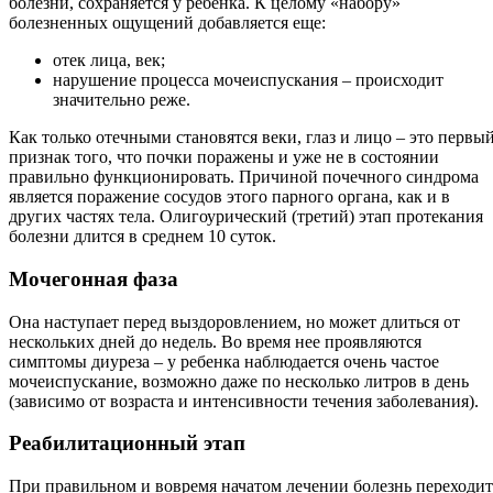
болезни, сохраняется у ребенка. К целому «набору»
болезненных ощущений добавляется еще:
отек лица, век;
нарушение процесса мочеиспускания – происходит
значительно реже.
Как только отечными становятся веки, глаз и лицо – это первы
признак того, что почки поражены и уже не в состоянии
правильно функционировать. Причиной почечного синдрома
является поражение сосудов этого парного органа, как и в
других частях тела. Олигоурический (третий) этап протекания
болезни длится в среднем 10 суток.
Мочегонная фаза
Она наступает перед выздоровлением, но может длиться от
нескольких дней до недель. Во время нее проявляются
симптомы диуреза – у ребенка наблюдается очень частое
мочеиспускание, возможно даже по несколько литров в день
(зависимо от возраста и интенсивности течения заболевания).
Реабилитационный этап
При правильном и вовремя начатом лечении болезнь переходит