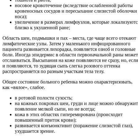
носовое кровотечение (вследствие ослабленной работы
кровеносных сосудов и пересыхание слизистой оболочки
носа);
увеличение в размерах лимфоузлов, которые локализуютс
близко к укушенной ране;
Область шеи, подмышки и пах – места, где чаще всего отекают
лимфатические узлы. Затем у маленького инфицированного
пациента развивается лихорадка, появляется озноб и головные
боли. Иногда эпидермис в области первоначальной раны может
отслаиваться. Высыпания на коже появляются не сразу, но, есл
и появляются, то зудящая сыпь слегка розового оттенка
распространяется по разным участкам тела телу.
Общее состояние больного ребенка можно охарактеризовать,
как «вялое», слабое.
в ротовой полости сухость;
на кожных покровах шеи, груди и лице можно обнаружит
появление мелкой сыпи, но не всегда;
кожа в этих областях гиперемирована (происходит
повышенный приток крови);
развивается конъюнктивит (поражение слизистой глаз),
ухудшается зрение.