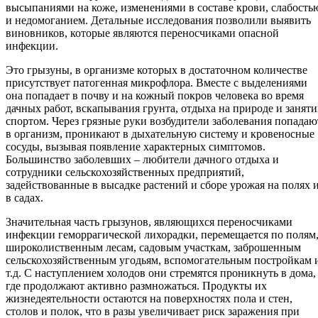
высыпаниями на коже, изменениями в составе крови, слабость
и недомоганием. Детальные исследования позволили выявить
виновников, которые являются переносчиками опасной
инфекции.
Это грызуны, в организме которых в достаточном количестве
присутствует патогенная микрофлора. Вместе с выделениями
она попадает в почву и на кожный покров человека во время
дачных работ, вскапывания грунта, отдыха на природе и занят
спортом. Через грязные руки возбудители заболевания попадаю
в организм, проникают в дыхательную систему и кровеносные
сосуды, вызывая появление характерных симптомов.
Большинство заболевших – любители дачного отдыха и
сотрудники сельскохозяйственных предприятий,
задействованные в высадке растений и сборе урожая на полях 
в садах.
Значительная часть грызунов, являющихся переносчиками
инфекции геморрагической лихорадки, перемещается по полям
широколиственным лесам, садовым участкам, заброшенным
сельскохозяйственным угодьям, вспомогательным постройкам 
т.д. С наступлением холодов они стремятся проникнуть в дома,
где продолжают активно размножаться. Продукты их
жизнедеятельности остаются на поверхностях пола и стен,
столов и полок, что в разы увеличивает риск заражения при