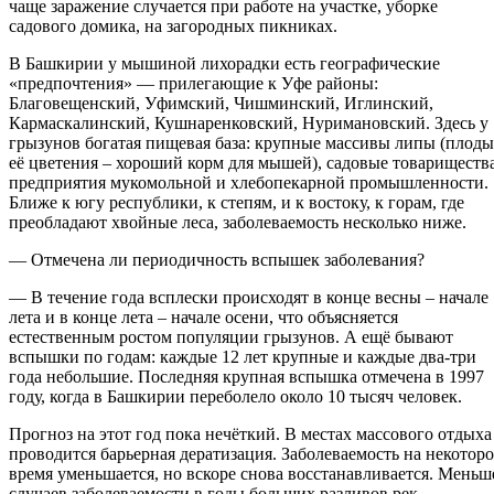
чаще заражение случается при работе на участке, уборке
садового домика, на загородных пикниках.
В Башкирии у мышиной лихорадки есть географические
«предпочтения» — прилегающие к Уфе районы:
Благовещенский, Уфимский, Чишминский, Иглинский,
Кармаскалинский, Кушнаренковский, Нуримановский. Здесь у
грызунов богатая пищевая база: крупные массивы липы (плоды
её цветения – хороший корм для мышей), садовые товарищества
предприятия мукомольной и хлебопекарной промышленности.
Ближе к югу республики, к степям, и к востоку, к горам, где
преобладают хвойные леса, заболеваемость несколько ниже.
— Отмечена ли периодичность вспышек заболевания?
— В течение года всплески происходят в конце весны – начале
лета и в конце лета – начале осени, что объясняется
естественным ростом популяции грызунов. А ещё бывают
вспышки по годам: каждые 12 лет крупные и каждые два-три
года небольшие. Последняя крупная вспышка отмечена в 1997
году, когда в Башкирии переболело около 10 тысяч человек.
Прогноз на этот год пока нечёткий. В местах массового отдыха
проводится барьерная дератизация. Заболеваемость на некоторо
время уменьшается, но вскоре снова восстанавливается. Меньш
случаев заболеваемости в годы больших разливов рек –