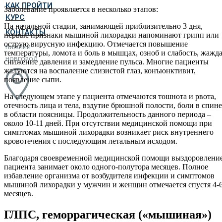
КАК ПРОЙТИ
Заболевание проявляется в несколько этапов:
КУРС
На начальной стадии, занимающей приблизительно 3 дня,
КОНТАКТЫ
первые признаки мышиной лихорадки напоминают грипп или
острую вирусную инфекцию. Отмечается повышение
НИЖНИЙ
температуры, ломота и боль в мышцах, озноб и слабость, жажда
НОВГОРОД
снижение давления и замедление пульса. Многие пациенты
жалуются на воспаление слизистой глаз, конъюнктивит,
появление сыпи.
На следующем этапе у пациента отмечаются тошнота и рвота,
отечность лица и тела, вздутие брюшной полости, боли в спине
в области поясницы. Продолжительность данного периода –
около 10-11 дней. При отсутствии медицинской помощи при
симптомах мышиной лихорадки возникает риск внутреннего
кровотечения с последующим летальным исходом.
Благодаря своевременной медицинской помощи выздоровлени
пациента занимает около одного-полутора месяцев. Полное
избавление организма от возбудителя инфекции и симптомов
мышиной лихорадки у мужчин и женщин отмечается спустя 4-
месяцев.
ГЛПС, геморрагическая («мышиная»)