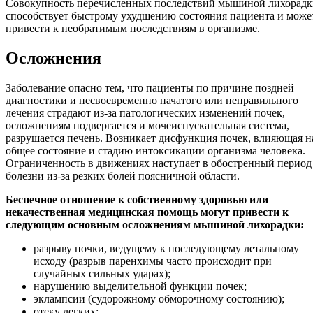
Совокупность перечисленных последствий мышиной лихорадк
способствует быстрому ухудшению состояния пациента и може
привести к необратимым последствиям в организме.
Осложнения
Заболевание опасно тем, что пациенты по причине поздней
диагностики и несвоевременно начатого или неправильного
лечения страдают из-за патологических изменений почек,
осложнениям подвергается и мочеиспускательная система,
разрушается печень. Возникает дисфункция почек, влияющая н
общее состояние и стадию интоксикации организма человека.
Ограниченность в движениях наступает в обостренный период
болезни из-за резких болей поясничной области.
Беспечное отношение к собственному здоровью или
некачественная медицинская помощь могут привести к
следующим основным осложнениям мышиной лихорадки:
разрыву почки, ведущему к последующему летальному
исходу (разрыв паренхимы часто происходит при
случайных сильных ударах);
нарушению выделительной функции почек;
эклампсии (судорожному обморочному состоянию);
отеку легких;