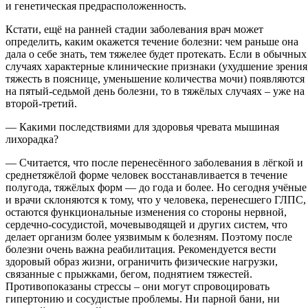
и генетическая предрасположенность.
Кстати, ещё на ранней стадии заболевания врач может
определить, каким окажется течение болезни: чем раньше она
дала о себе знать, тем тяжелее будет протекать. Если в обычных
случаях характерные клинические признаки (ухудшение зрения
тяжесть в пояснице, уменьшение количества мочи) появляются
на пятый-седьмой день болезни, то в тяжёлых случаях – уже на
второй-третий.
— Какими последствиями для здоровья чревата мышиная
лихорадка?
— Считается, что после перенесённого заболевания в лёгкой и
среднетяжёлой форме человек восстанавливается в течение
полугода, тяжёлых форм — до года и более. Но сегодня учёные
и врачи склоняются к тому, что у человека, перенесшего ГЛПС,
остаются функциональные изменения со стороны нервной,
сердечно-сосудистой, мочевыводящей и других систем, что
делает организм более уязвимым к болезням. Поэтому после
болезни очень важна реабилитация. Рекомендуется вести
здоровый образ жизни, ограничить физические нагрузки,
связанные с прыжками, бегом, поднятием тяжестей.
Противопоказаны стрессы – они могут спровоцировать
гипертонию и сосудистые проблемы. Ни парной бани, ни