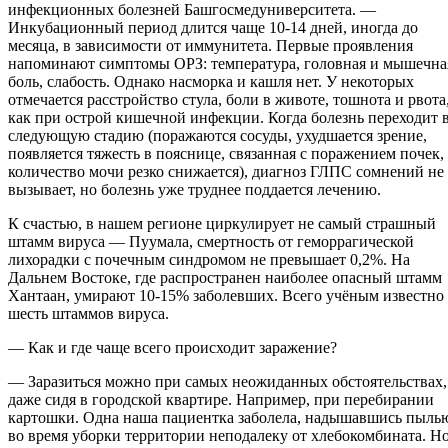
инфекционных болезней Башгосмедуниверситета. —
Инкубационный период длится чаще 10-14 дней, иногда до
месяца, в зависимости от иммунитета. Первые проявления
напоминают симптомы ОРЗ: температура, головная и мышечна
боль, слабость. Однако насморка и кашля нет. У некоторых
отмечается расстройство стула, боли в животе, тошнота и рвота
как при острой кишечной инфекции. Когда болезнь переходит 
следующую стадию (поражаются сосуды, ухудшается зрение,
появляется тяжесть в пояснице, связанная с поражением почек,
количество мочи резко снижается), диагноз ГЛПС сомнений не
вызывает, но болезнь уже труднее поддается лечению.
К счастью, в нашем регионе циркулирует не самый страшный
штамм вируса — Пуумала, смертность от геморрагической
лихорадки с почечным синдромом не превышает 0,2%. На
Дальнем Востоке, где распространен наиболее опасный штамм
Хантаан, умирают 10-15% заболевших. Всего учёным известно
шесть штаммов вируса.
— Как и где чаще всего происходит заражение?
— Заразиться можно при самых неожиданных обстоятельствах,
даже сидя в городской квартире. Например, при перебирании
картошки. Одна наша пациентка заболела, надышавшись пыль
во время уборки территории неподалеку от хлебокомбината. Н