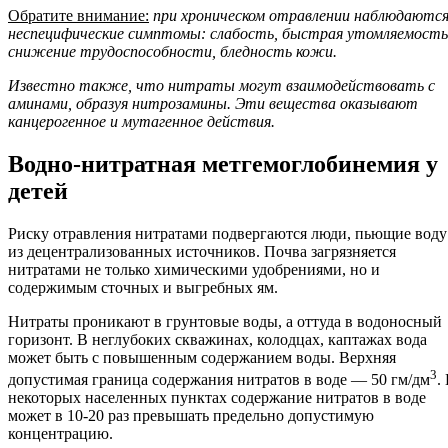
Обратите внимание:
при хроническом отравлении наблюдаютс
неспецифические симптомы: слабость, быстрая утомляемость
снижение трудоспособности, бледность кожи.
Известно также, что нитраты могут взаимодействовать с
аминами, образуя нитрозамины. Эти вещества оказывают
канцерогенное и мутагенное действия.
Водно-нитратная метгемоглобинемия у
детей
Риску отравления нитратами подвергаются люди, пьющие воду
из децентрализованных источников. Почва загрязняется
нитратами не только химическими удобрениями, но и
содержимым сточных и выгребных ям.
Нитраты проникают в грунтовые воды, а оттуда в водоносный
горизонт. В неглубоких скважинах, колодцах, каптажах вода
может быть с повышенным содержанием воды. Верхняя
3
допустимая граница содержания нитратов в воде — 50 гм/дм
.
некоторых населенных пунктах содержание нитратов в воде
может в 10-20 раз превышать предельно допустимую
концентрацию.