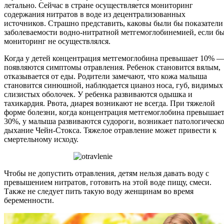
летально. Сейчас в стране осуществляется мониторинг
содержания нитратов в воде из децентрализованных
источников. Страшно представить, каковы были бы показатели
заболеваемости водно-нитратной метгемоглобинемией, если б
мониторинг не осуществлялся.
Когда у детей концентрация метгемоглобина превышает 10% 
появляются симптомы отравления. Ребенок становится вялым,
отказывается от еды. Родители замечают, что кожа малыша
становится синюшной, наблюдается цианоз носа, губ, видимых
слизистых оболочек. У ребенка развиваются одышка и
тахикардия. Рвота, диарея возникают не всегда. При тяжелой
форме болезни, когда концентрация метгемоглобина превышае
30%, у малыша развиваются судороги, возникает патологическ
дыхание Чейн-Стокса. Тяжелое отравление может привести к
смертельному исходу.
Чтобы не допустить отравления, детям нельзя давать воду с
превышением нитратов, готовить на этой воде пищу, смеси.
Также не следует пить такую воду женщинам во время
беременности.