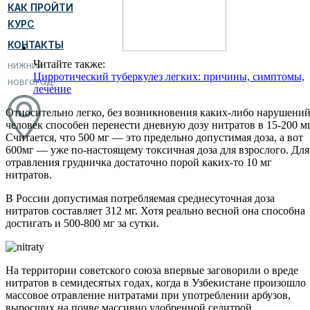
КАК ПРОЙТИ
КУРС
КОНТАКТЫ
Читайте также:
НИЖНИЙ
Цирротический туберкулез легких: причины, симптомы,
НОВГОРОД
лечение
Относительно легко, без возникновения каких-либо нарушени
человек способен перенести дневную дозу нитратов в 15-200 мг
Считается, что 500 мг — это предельно допустимая доза, а вот
600мг — уже по-настоящему токсичная доза для взрослого. Для
отравления грудничка достаточно порой каких-то 10 мг
нитратов.
В России допустимая потребляемая среднесуточная доза
нитратов составляет 312 мг. Хотя реально весной она способна
достигать и 500-800 мг за сутки.
На территории советского союза впервые заговорили о вреде
нитратов в семидесятых годах, когда в Узбекистане произошло
массовое отравление нитратами при употреблении арбузов,
выросших на почве массивно удобренной селитрой.