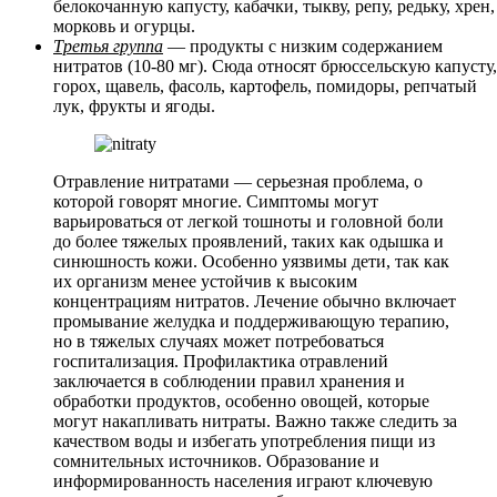
белокочанную капусту, кабачки, тыкву, репу, редьку, хрен,
морковь и огурцы.
Третья группа
— продукты с низким содержанием
нитратов (10-80 мг). Сюда относят брюссельскую капусту,
горох, щавель, фасоль, картофель, помидоры, репчатый
лук, фрукты и ягоды.
Отравление нитратами — серьезная проблема, о
которой говорят многие. Симптомы могут
варьироваться от легкой тошноты и головной боли
до более тяжелых проявлений, таких как одышка и
синюшность кожи. Особенно уязвимы дети, так как
их организм менее устойчив к высоким
концентрациям нитратов. Лечение обычно включает
промывание желудка и поддерживающую терапию,
но в тяжелых случаях может потребоваться
госпитализация. Профилактика отравлений
заключается в соблюдении правил хранения и
обработки продуктов, особенно овощей, которые
могут накапливать нитраты. Важно также следить за
качеством воды и избегать употребления пищи из
сомнительных источников. Образование и
информированность населения играют ключевую