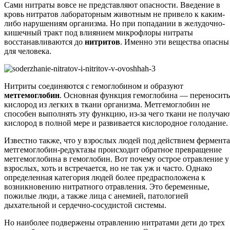
Сами нитраты вовсе не представляют опасности. Введение в
кровь нитратов лабораторным животным не привело к каким-
либо нарушениям организма. Но при попадании в желудочно-
кишечный тракт под влиянием микрофлоры нитраты
восстанавливаются до
нитритов
. Именно эти вещества опасны
для человека.
Нитриты соединяются с гемоглобином и образуют
метгемоглобин
. Основная функция гемоглобина — переносить
кислород из легких в ткани организма. Метгемоглобин не
способен выполнять эту функцию, из-за чего ткани не получаю
кислород в полной мере и развивается кислородное голодание.
Известно также, что у взрослых людей под действием фермента
метгемоглобин-редуктазы происходит обратное превращение
метгемоглобина в гемоглобин. Вот почему острое отравление у
взрослых, хоть и встречается, но не так уж и часто. Однако
определенная категория людей более предрасположена к
возникновению нитратного отравления. Это беременные,
пожилые люди, а также лица с анемией, патологией
дыхательной и сердечно-сосудистой системы.
Но наиболее подвержены отравлению нитратами дети до трех