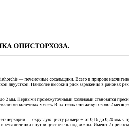
ТИКА ОПИСТОРХОЗА.
sthorchis ― печеночные сосальщики. Всего в природе насчитыва
рской двуусткой. Наиболее высокий риск заражения в районах ре
 1 до 2 мм. Первыми промежуточными хозяевами становятся пре
екалиями конечных хозяев. В их телах они живут около 2 месяц
етацеркарий ― округлую цисту размером от 0,16 до 0,20 мм. Сп
то время личинки внутри цист очень подвижны. Имеют 2 присоск