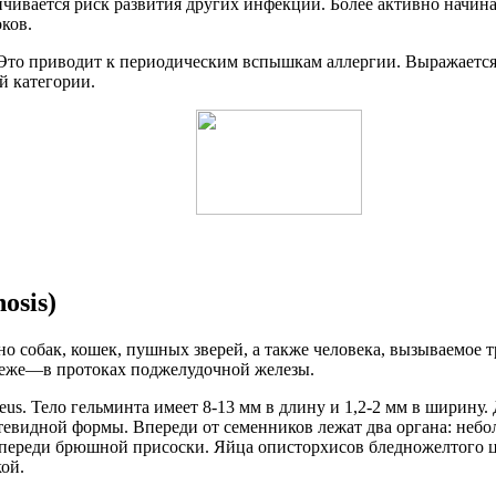
ичивается риск развития других инфекций. Более активно начин
ков.
Это приводит к периодическим вспышкам аллергии. Выражается
й категории.
osis)
обак, кошек, пушных зверей, а также человека, вызываемое трем
реже—в протоках поджелудочной железы.
ineus. Тело гельминта имеет 8-13 мм в длину и 1,2-2 мм в ширин
стевидной формы. Впереди от семенников лежат два органа: неб
впереди брюшной присоски. Яйца описторхисов бледножелтого ц
ой.