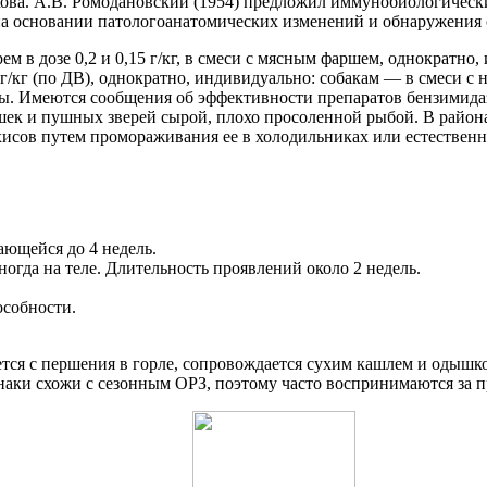
ова. А.В. Ромодановский (1954) предложил иммунобиологическ
на основании патологоанатомических изменений и обнаружения 
м в дозе 0,2 и 0,15 г/кг, в смеси с мясным фаршем, однократно
,1 г/кг (по ДВ), однократно, индивидуально: собакам — в смеси 
ы. Имеются сообщения об эффективности препаратов бензимидазо
 кошек и пушных зверей сырой, плохо просоленной рыбой. В райо
исов путем промораживания ее в холодильниках или естественны
ающейся до 4 недель.
ногда на теле. Длительность проявлений около 2 недель.
особности.
тся с першения в горле, сопровождается сухим кашлем и одышк
аки схожи с сезонным ОРЗ, поэтому часто воспринимаются за п