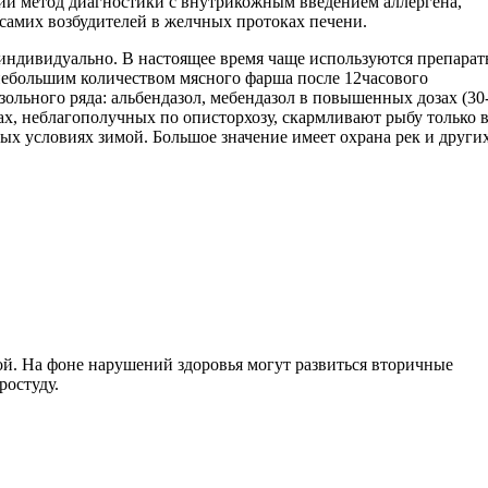
ий метод диагностики с внутрикожным введением аллергена,
самих возбудителей в желчных протоках печени.
, индивидуально. В настоящее время чаще используются препара
с небольшим количеством мясного фарша после 12часового
льного ряда: альбендазол, мебендазол в повышенных дозах (30
нах, неблагополучных по описторхозу, скармливают рыбу только 
х условиях зимой. Большое значение имеет охрана рек и други
ой. На фоне нарушений здоровья могут развиться вторичные
ростуду.