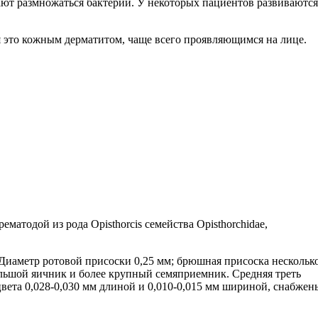
ают размножаться бактерии. У некоторых пациентов развиваются
 это кожным дерматитом, чаще всего проявляющимся на лице.
атодой из рода Opisthorcis семейства Opisthorchidae,
у. Диаметр ротовой присоски 0,25 мм; брюшная присоска нескольк
ольшой яичник и более крупный семяприемник. Средняя треть
вета 0,028-0,030 мм длиной и 0,010-0,015 мм шириной, снабжен