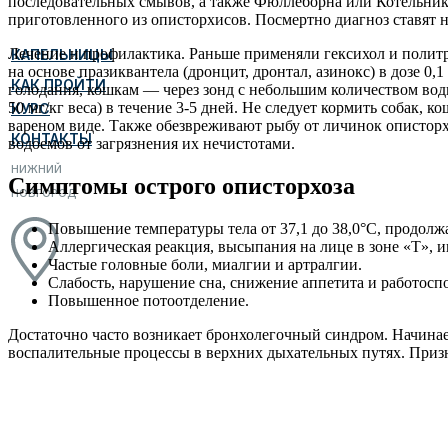
последовательных смывов, а также Фюллеборна или Котельник
приготовленного из описторхисов. Посмертно диагноз ставят 
Лечение и профилактика. Раньше применяли гексихол и политре
КАПЕЛЬНИЦЫ
на основе празиквантела (дронцит, дронтал, азинокс) в дозе 0
КАК ПРОЙТИ
голодания, кошкам — через зонд с небольшим количеством вод
50 мг/кг веса) в течение 3-5 дней. Не следует кормить собак,
КУРС
вареном виде. Также обезвреживают рыбу от личинок описторх
КОНТАКТЫ
водоемов от загрязнения их нечистотами.
НИЖНИЙ
Симптомы острого описторхоза
НОВГОРОД
Повышение температуры тела от 37,1 до 38,0°C, продолж
Аллергическая реакция, высыпания на лице в зоне «Т», и
Частые головные боли, миалгии и артралгии.
Слабость, нарушение сна, снижение аппетита и работосп
Повышенное потоотделение.
Достаточно часто возникает бронхолегочный синдром. Начинае
воспалительные процессы в верхних дыхательных путях. Призн