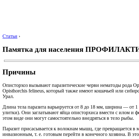
Статьи
›
Памятка для населения ПРОФИЛАК
Причины
Описторхоз вызывают паразитические черви нематоды рода Opi
Opisthorchis felineus, который также имеют кошачьей или сиби
Урал.
Длина тела паразита варьируется от 8 до 18 мм, ширина ― от
улитки). Они заглатывают яйца описторхиса вмести с илом и ф
этом виде они могут самостоятельно внедряться в тело рыбы.
Паразит присасывается к волокнам мышц, где превращается в м
инвазионным, т. е. готовым перейти в конечного хозяина. В э