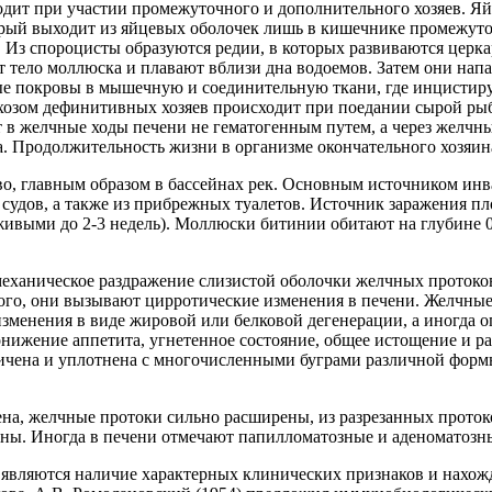
дит при участии промежуточного и дополнительного хозяев. Яй
ый выходит из яйцевых оболочек лишь в кишечнике промежуто
. Из спороцисты образуются редии, в которых развиваются церк
ют тело моллюска и плавают вблизи дна водоемов. Затем они на
жные покровы в мышечную и соединительную ткани, где инцистир
хозом дефинитивных хозяев происходит при поедании сырой рыб
 желчные ходы печени не гематогенным путем, а через желчный 
а. Продолжительность жизни в организме окончательного хозяина 
о, главным образом в бассейнах рек. Основным источником инв
с судов, а также из прибрежных туалетов. Источник заражения 
ивыми до 2-3 недель). Моллюски битинии обитают на глубине 0,
аническое раздражение слизистой оболочки желчных протоков, 
того, они вызывают цирротические изменения в печени. Желчн
зменения в виде жировой или белковой дегенерации, а иногда о
ижение аппетита, угнетенное состояние, общее истощение и ра
личена и уплотнена с многочисленными буграми различной форм
на, желчные протоки сильно расширены, из разрезанных протоко
ны. Иногда в печени отмечают папилломатозные и аденоматозн
являются наличие характерных клинических признаков и нахож