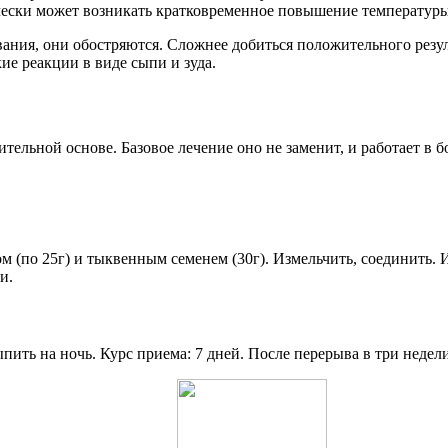
ески может возникать кратковременное повышение температуры 
ания, они обостряются. Сложнее добиться положительного резуль
ие реакции в виде сыпи и зуда.
ельной основе. Базовое лечение оно не заменит, и работает в б
 (по 25г) и тыквенным семенем (30г). Измельчить, соединить. Из 
и.
выпить на ночь. Курс приема: 7 дней. После перерыва в три недел