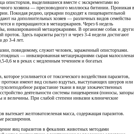
ца описторхов, выделившиеся вместе с экскрементами во
чного хозяина — пресноводного моллюска битинии. Проникая 
арии. Покидая редию, церкарии подходят к пищеварительной
падают на дополнительных хозяев — различных видов семейства
уются и превращаются в метацеркариев. Через 6 недель
ы, инвазированной метацеркариями. В организме собак и други
проток. Здесь паразиты растут и через 3-4 недели достигают
до 3-4 лет.
азии, повидимому, служит человек, зараженный описторхами.
плотоядных — инвазированная метацеркариями сырая малосолена
5-0,6 м в реках с медленным течением и богатых
которое усиливается от токсического воздействия паразитов,
ые протоки имеют вид сильно вздутых, выступающих шнуров или
пухолеподобное разрастание ткани в виде злокачественных
сстройство деятельности системы пищеварения (поносы, запоры
ы и величины. При слабой степени инвазии клинические
в вытекает желтоватозеленая масса, содержащая паразитов.
ые расширения.
дение яиц паразитов в фекалиях животных методами