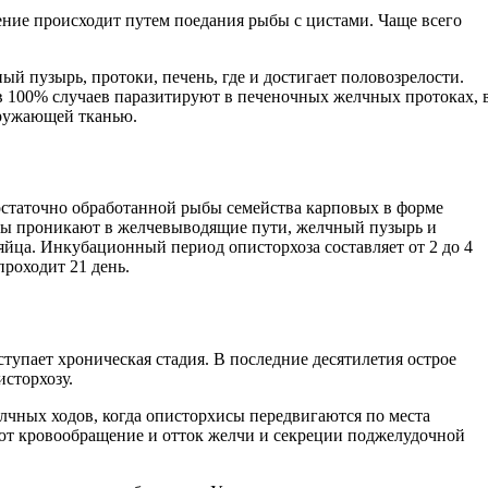
ние происходит путем поедания рыбы с цистами. Чаще всего
й пузырь, протоки, печень, где и достигает половозрелости.
 в 100% случаев паразитируют в печеночных желчных протоках, 
кружающей тканью.
остаточно обработанной рыбы семейства карповых в форме
иты проникают в желчевыводящие пути, желчный пузырь и
яйца. Инкубационный период описторхоза составляет от 2 до 4
проходит 21 день.
тупает хроническая стадия. В последние десятилетия острое
сторхозу.
лчных ходов, когда описторхисы передвигаются по места
ют кровообращение и отток желчи и секреции поджелудочной