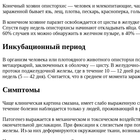
Конечный хозяин описторхис ― человек и млекопитающие, чаще
зараженной бывает язь, лещ, плотва, пескарь, красноперка, голь
В конечном хозяине паразит освобождается от цисты в желудке
Спустя пару недель описторхисы начинают откладывать яйца. 
60% случаев их можно обнаружить в желчном пузыре, в 40% 
Инкубационный период
В организм человека или плотоядного животного описторхи п
метацеркарий, заключенных в оболочку — цисту. В желудочно
протоки поджелудочной железы, где в течение 10 — 12 дней ра
недель (5 — 42 дня). Считается, что в среднем от момента зар
Симптомы
Чаще клиническая картина смазана, имеет слабо выраженную с
течение болезни наблюдается только у людей, проживающий в 
Патогенез выражается в механическом и токсическом воздейст
окончательной дислакации. При фиксации к слизистым при по
железы. Из-за них деформируются окружающие ткани, возника