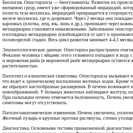
Биология. Описторхисы — биогельминты. Развитие их происхо
внешнюю среду, имеют уже сформированный мирацидий, котор
полость тела моллюска, мирацидий превращается в спороцисту
железе моллюска, где и дозревают. Через 2 месяца они покида
карловых (плотва, лещ, язь, линь и др.), проникают через ко
метацеркарии становятся инвазионными. Заболевание опистор
плотоядных метацеркарии освобождаются от цист и проникают в
половозрелой стадии. Весь цикл развития занимает 4-4,5 месяц
Эпизоотологические данные. Описторхоз распространен очагов
Фекалии человека с яйцами этого гельминта попадают в воду 
и мороженая рыба (в мороженой рыбе метацеркарии остаются ж
растительностью.
Патогенез и клинические симптомы. Описторхисы вызывают мех
что ведет к хроническому воспалению желчных ходов. Кроме 
же образуют кистеобразные расширения. В печени возникают и
новообразований. У больных животных наблюдают желтуху, пон
При пальпации печени отмечается болезненность. Печень уве
симптомы могут отсутствовать.
Патологоанатомические изменения. Печень увеличена, уплотне
Желчный пузырь и крупные протоки растянуты, стенки утолще
Диагностика. Основными тестами прижизненной диагностики 