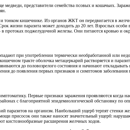
 медведи, представители семейства псовых и кошачьих. Зараже
ян.
 и тонком кишечнике. Из органов ЖКТ он передвигается в желчны
Срок жизни паразита может доходить до 20 лет. Взрослых особи
― в протоках поджелудочной железы. Они питаются кровью и о
опадают при употреблении термически необработанной или нед
-кишечном тракте оболочка метацеркарий растворяется и параз
звиваются до половозрелого состояния и начинают откладывать 
ажения до появления первых признаков и симптомов заболевания 
имптоматику. Первые признаки заражения проявляются когда нас
районах с благоприятной эпидемиологической обстановку по опи
вий паразитов на организм. Наибольший ущерб терпят стенки же
мощи присосок они также наносят значительный ущерб: наруша
ют кистознообразные расширения желчных ходов.