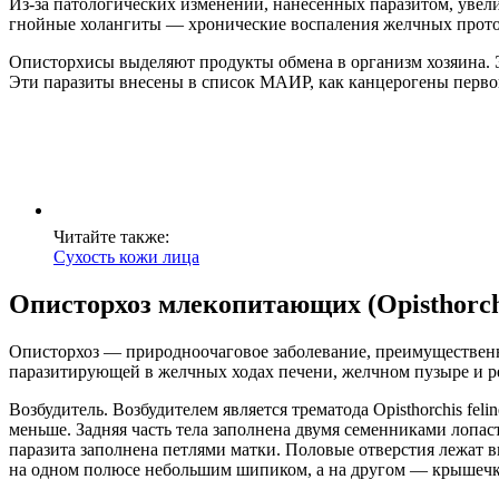
Из-за патологических изменений, нанесенных паразитом, увел
гнойные холангиты ― хронические воспаления желчных прото
Описторхисы выделяют продукты обмена в организм хозяина. 
Эти паразиты внесены в список МАИР, как канцерогены перво
Читайте также:
Сухость кожи лица
Описторхоз млекопитающих (Opisthorch
Описторхоз — природноочаговое заболевание, преимущественно с
паразитирующей в желчных ходах печени, желчном пузыре и 
Возбудитель. Возбудителем является трематода Opisthorchis fel
меньше. Задняя часть тела заполнена двумя семенниками лопа
паразита заполнена петлями матки. Половые отверстия лежат 
на одном полюсе небольшим шипиком, а на другом — крышечк