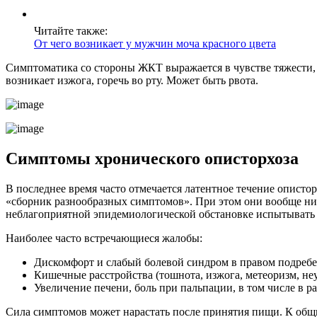
Читайте также:
От чего возникает у мужчин моча красного цвета
Симптоматика со стороны ЖКТ выражается в чувстве тяжести, 
возникает изжога, горечь во рту. Может быть рвота.
Симптомы хронического описторхоза
В последнее время часто отмечается латентное течение опистор
«сборник разнообразных симптомов». При этом они вообще ни
неблагоприятной эпидемиологической обстановке испытывать 
‎Наиболее часто встречающиеся жалобы:
Дискомфорт и слабый болевой синдром в правом подребе
Кишечные расстройства (тошнота, изжога, метеоризм, не
Увеличение печени, боль при пальпации, в том числе в 
Сила симптомов может нарастать после принятия пищи. К общ