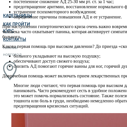
постепенное снижение АД 25-30 мм рт. ст. за 1 час;
предотвращение аритмии, восстановление нормального 
устранение психомоторного возбуждения;
КАПЕЛЬНИЦЫ
определение причины повышения АД и ее устранение.
КАК ПРОЙТИ
При наступлении гипертонического криза очень важно воврем
КУРС
человека часто охватывает паника, которая активирует симпати
больного.
КОНТАКТЫ
Какова первая помощь при высоком давлении? До приезда «ск
НИЖНИЙ
НОВГОРОД
больного укладывают на высокую подушку;
обеспечивают доступ свежего воздуха;
снизить АД помогают горячие ванны для ног, горячий д
Доврачебная помощь может включать прием лекарственных преп
Многие люди считают, что первая помощь при высоком д
паниковать. Часто рекомендуют сесть в удобное положени
это может помочь нормализовать состояние. Также полезн
тошнота или боль в груди, необходимо немедленно обрат
предотвращения кризисных ситуаций.