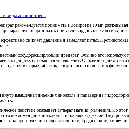
и и виды антибиотиков
парат рекомендуется принимать в дозировке 10 мг, разжевывая 
препарат нельзя принимать при стенокардии, отеке легких, пос
 эффективно снижает давление и замедляет пульс. Противопоказ
ость.
звестный сосудорасширяющий препарат. Обычно его используют 
нять при резком повышении давления. Особенно прием этого п
 выпускает в форме таблеток, спиртового раствора и в форме 
 внутримышечная инъекция дибазола и папаверина гидрохлорида
редств.
еское действие оказывает сульфат магния (магнезия). Но этот
этом возможен риск появления побочных эффектов. Внутримыше
показана при почечной недостаточности, брадикардии, кишечно