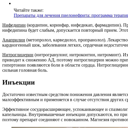
Читайте также:
Препараты для лечения пиелонефрита: программа терапи
Нифедипин
(кордипин, коринфар, нифедикап, фармадипин). Пре
нифедипина будет слабым, допускается повторный прием. Этот 
Анаприлин
(метопролол, карведилол, пропранолол). Лекарство
кардиогенный шок, заболевания легких, сердечная недостаточн
Нитроглицерин
(нитрогранулонг, нитроконтин, нитроминт). И
приводит к снижению АД, поэтому нитроглицерин можно приме
гипертонии появляются боли в области сердца. Нитроглицерин
сильная головная боль.
Инъекции
Достаточно известным средством понижения давления является
малоэффективным и применяется в случае отсутствия других с
Эффективное сосудорасширяющее, успокаивающее и спазмолитич
капельницы. Внутримышечные инъекции допускаются, но при 
поэтому препарат соединяют с новокаином. Магнезия противо