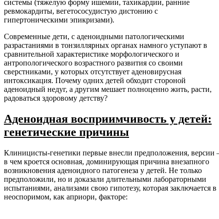
системы (тяжелую форму ишемии, тахикардии, ранние
ревмокардиты, вегетососудистую дистонию с
гипертоническими эпикризами).
Современные дети, с аденоидными патологическими
разрастаниями в тонзиллярных органах намного уступают в
сравнительной характеристике морфологического и
антропологического возрастного развития со своими
сверстниками, у которых отсутствует аденовирусная
интоксикация. Почему одних детей обходит стороной
аденоидный недуг, а другим мешает полноценно жить, расти,
радоваться здоровому детству?
Аденоидная восприимчивость у детей:
генетические причины
Клиницисты-генетики первые внесли предположения, версии 
в чем кроется основная, доминирующая причина внезапного
возникновения аденоидного патогенеза у детей. Не только
предположили, но и доказали длительными лабораторными
испытаниями, анализами свою гипотезу, которая заключается в
неоспоримом, как априори, факторе: