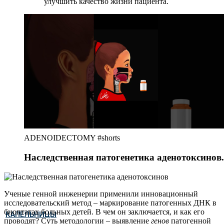
улучшить качество жизни пациента.
ADENOIDECTOMY #shorts
Наследственная патогенетика аденотоксинов.
Ученые генной инженерии применили инновационный
исследовательский метод – маркирование патогенных ДНК в
биоптатах больных детей. В чем он заключается, и как его
КАПЕЛЬНИЦЫ
проводят? Суть методологии – выявление
генов
патогенной