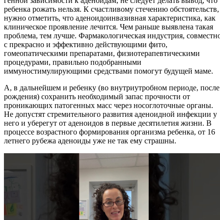
генной зависимости к аденоидам, не следует делать вывод, что
ребенка рожать нельзя. К счастливому стечению обстоятельств,
нужно отметить, что аденоидоинвазивная характеристика, как
клиническое проявление лечится. Чем раньше выявлена такая
проблема, тем лучше. Фармакологическая индустрия, совместн
с прекрасно и эффективно действующими фито,
гомеопатическими препаратами, физиотерапевтическими
процедурами, правильно подобранными
иммуностимулирующими средствами помогут будущей маме.
А, в дальнейшем и ребенку (во внутриутробном периоде, после
рождения) сохранить необходимый запас прочности от
проникающих патогенных масс через носоглоточные органы.
Не допустят стремительного развития аденоидной инфекции у
него и уберегут от аденоидов в первые десятилетия жизни. В
процессе возрастного формирования организма ребенка, от 16
летнего рубежа аденоиды уже не так ему страшны.