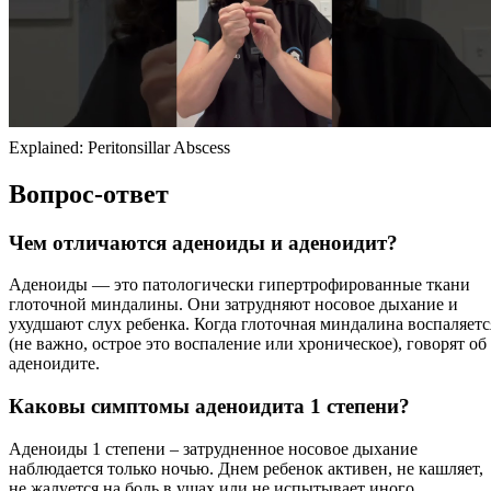
Explained: Peritonsillar Abscess
Вопрос-ответ
Чем отличаются аденоиды и аденоидит?
Аденоиды — это патологически гипертрофированные ткани
глоточной миндалины. Они затрудняют носовое дыхание и
ухудшают слух ребенка. Когда глоточная миндалина воспаляетс
(не важно, острое это воспаление или хроническое), говорят об
аденоидите.
Каковы симптомы аденоидита 1 степени?
Аденоиды 1 степени – затрудненное носовое дыхание
наблюдается только ночью. Днем ребенок активен, не кашляет,
не жалуется на боль в ушах или не испытывает иного