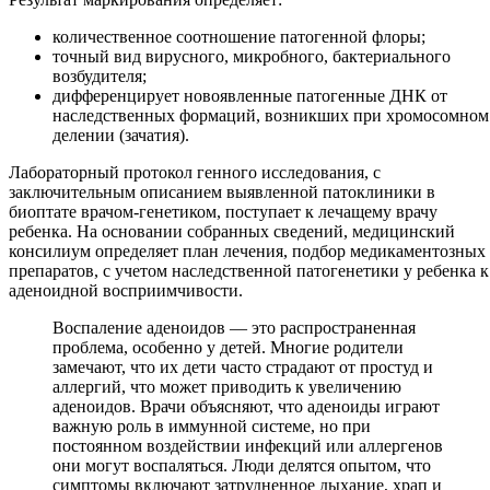
количественное соотношение патогенной флоры;
точный вид вирусного, микробного, бактериального
возбудителя;
дифференцирует новоявленные патогенные ДНК от
наследственных формаций, возникших при хромосомном
делении (зачатия).
Лабораторный протокол генного исследования, с
заключительным описанием выявленной патоклиники в
биоптате врачом-генетиком, поступает к лечащему врачу
ребенка. На основании собранных сведений, медицинский
консилиум определяет план лечения, подбор медикаментозных
препаратов, с учетом наследственной патогенетики у ребенка к
аденоидной восприимчивости.
Воспаление аденоидов — это распространенная
проблема, особенно у детей. Многие родители
замечают, что их дети часто страдают от простуд и
аллергий, что может приводить к увеличению
аденоидов. Врачи объясняют, что аденоиды играют
важную роль в иммунной системе, но при
постоянном воздействии инфекций или аллергенов
они могут воспаляться. Люди делятся опытом, что
симптомы включают затрудненное дыхание, храп и