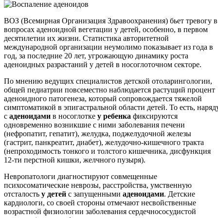
ВОЗ (Всемирная Организация Здравоохранения) бьет тревогу в
вопросах аденоидной вегетации у детей, особенно, в первом
десятилетии их жизни. Статистика авторитетной
международной организации неумолимо показывает из года в
год, за последние 20 лет, угрожающую динамику роста
аденоидных разрастаний у детей в носоглоточном секторе.
По мнению ведущих специалистов детской отоларингологии,
общей педиатрии повсеместно наблюдается растущий процент
аденоидного патогенеза, который сопровождается тяжелой
симптоматикой в эпигастральной области детей. То есть, наряд
с
аденоидами
в носоглотке
у ребенка
фиксируются
одновременно возникшие с ними заболевания печени
(нефропатит, гепатит), желудка, поджелудочной железы
(гастрит, панкреатит, диабет), желудочно-кишечного тракта
(непроходимость тонкого и толстого кишечника, дисфункция
12-ти перстной кишки, желчного пузыря).
Невропатологи диагностируют совмещенные
психосоматические неврозы, расстройства, умственную
отсталость
у детей
с запущенными
аденоидами
. Детские
кардиологи, со своей стороны отмечают несвойственные
возрастной физиологии заболевания сердечнососудистой