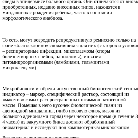
следы в эпидермисе больного органа. Они отличаются от вновь
приобретенных, недавно внесенных типов, находятся в
миндалинах с рождения ребенка, часто в состоянии
морфологического анабиоза.
То есть, могут возродить репродуктивную ремиссию только на
фоне «благосклонно» сложившихся для них факторов и услови
– респираторные инфекции, микоплазмозы (споры
болезнетворных грибов, папилломы), инвазия
патомикроорганизмами (лямблиями, гельминтами,
микроклещами).
Микробиологи изобрели искусственный биологический генны
индикатор – маркер, специфический раствор, состоящий из
«макетов» самых распространенных штаммов патогенной
массы. Помещая в него кусочек биологической ткани из
аденоидной миндалины, (либо носовую слизь, мазок из
больного аденоидами горла) через некоторое время (в течение 3
4 часов) из вакуумного бикса достают обработанный
биоматериал и исследуют под компьютерным микроскопом.
Результат маркирования определяет: