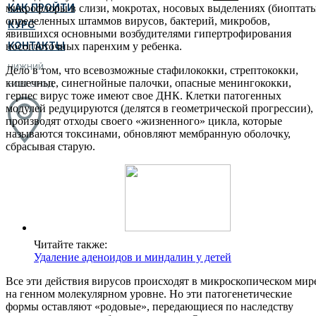
КАК ПРОЙТИ
микрофлоры в слизи, мокротах, носовых выделениях (биоптат
определенных штаммов вирусов, бактерий, микробов,
КУРС
явившихся основными возбудителями гипертрофирования
КОНТАКТЫ
носоглоточных паренхим у ребенка.
НИЖНИЙ
Дело в том, что всевозможные стафилококки, стрептококки,
кишечные, синегнойные палочки, опасные менингококки,
НОВГОРОД
герпес вирус тоже имеют свое ДНК. Клетки патогенных
модулей редуцируются (делятся в геометрической прогрессии),
производят отходы своего «жизненного» цикла, которые
называются токсинами, обновляют мембранную оболочку,
сбрасывая старую.
Читайте также:
Удаление аденоидов и миндалин у детей
Все эти действия вирусов происходят в микроскопическом мир
на генном молекулярном уровне. Но эти патогенетические
формы оставляют «родовые», передающиеся по наследству