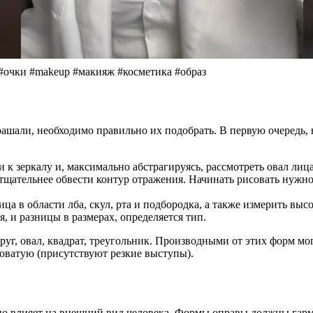
 #очки #makeup #макияж #косметика #образ
рашали, необходимо правильно их подобрать. В первую очередь, 
и к зеркалу и, максимально абстрагируясь, рассмотреть овал ли
ательнее обвести контур отражения. Начинать рисовать нужно с
ца в области лба, скул, рта и подбородка, а также измерить выс
я, и разницы в размерах, определяется тип.
руг, овал, квадрат, треугольник. Производными от этих форм мо
ловатую (присутствуют резкие выступы).
енно влияет на внешний вид человека. Формы оправы должны гар