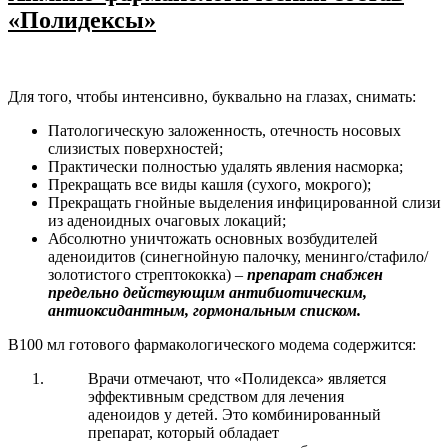
«Полидексы»
Для того, чтобы интенсивно, буквально на глазах, снимать:
Патологическую заложенность, отечность носовых
слизистых поверхностей;
Практически полностью удалять явления насморка;
Прекращать все виды кашля (сухого, мокрого);
Прекращать гнойные выделения инфицированной слизи
из аденоидных очаговых локаций;
Абсолютно уничтожать основных возбудителей
аденоидитов (синегнойную палочку, менинго/стафило/
золотистого стрептококка) –
препарат снабжен
предельно действующим антибиотическим,
антиоксидантным, гормональным списком.
В100 мл готового фармакологического модема содержится:
Врачи отмечают, что «Полидекса» является
эффективным средством для лечения
аденоидов у детей. Это комбинированный
препарат, который обладает