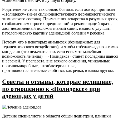
«сдвижения с места», в лучшую сторону.
Родителям не стоит так сильно бояться, если доктор приписал
«Полидексу» (из-за сильнодействующего фармакологического
химического состава). Применения лекарства в разумных дозах
с соблюдением строгих предписаний и рекомендаций врача,
даст несомненный положительный сдвиг, намного улучшит
патологическую картину аденоидной болезни у ребенка!
Потому, что в некоторых анамнезах (безнадежных для
терапевтического воздействия), и чтобы избежать аденоэктоми
миндалин (что нежелательно, если есть хоть малейшая
возможность лечения), – «Полидекса» станет последним шансо
и версией. У препарата, вне всякого сомнения, уникальные
противомикробные, антибактериальные,
противовоспалительные свойства, как редко, в каком другом.
Советы и отзывы, которые нелишние,
по отношению к «Полидексе» при
аденоидах у детей
Детские специалисты в области общей педиатрии, клиники