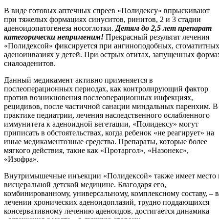
В виде готовых аптечных спреев «Полидексу» впрыскивают
при тяжелых формациях синуситов, ринитов, 2 и 3 стадии
аденоидопатогенеза носоглотки.
Детям до 2,5 лет препарат
категорически неприменим!
Прекрасный результат лечения
«Полидексой» фиксируется при ангиноподобных, стоматитны
аденоинвазиях у детей. При острых отитах, запущенных форма
сиалоаденитов.
Данный медикамент активно применяется в
послеоперационных периодах, как контролирующий фактор
против возникновения послеоперационных инфекциях,
рецидивов, после частичной санации миндальных паренхим. В
практике педиатрии, лечения наследственного ослабленного
иммунитета к аденоидной вегетации, «Полидексу» могут
приписать в обстоятельствах, когда ребенок «не реагирует» на
иные медикаментозные средства. Препараты, которые более
мягкого действия, такие как «Протаргол», «Назонекс»,
«Изофра».
Внутримышечные инъекции «Полидексой» также имеет место 
висцеральной детской медицине. Благодаря его,
комбинированному, универсальному, комплексному составу, – в
лечении хронических аденоидоплазий, трудно поддающихся
консервативному лечению аденоидов, достигается динамика