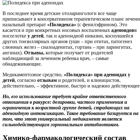
В последнее время детские отоларингологи все чаще
приписывают в консервативном терапевтическом плане лечени
назальный препарат
«Полидекса»
(с фенилэфрином). Это
касается и при конкретных носовых воспаленных
аденоидов
в
носоглотке
у детей
, так и аденоидной инвазии, коснувшейся
других тонзиллярных органов (уши – при отитах, патогенез
слюнных желез – сиалоаденитах, гортань – при ларингитах,
ангинах).
Отзывы,
которые получает от родителей
наблюдающий за лечением ребенка врач, – самые
обнадеживающие.
Медикаментозное средство,
«Полидекса» при аденоидах у
детей
, согласно
отзывам
и родителей, и клиницистов,
действительно, – эффективное, быстро и надежно действующее
Но, его использование требует крайне ответственного
отношения в ракурсе: дозировки, частого применения и
ограничения к возрастной группе детей, страдающих на
аденоидную интоксикацию. Такое требование базируется на
том, что этот универсальный медикамент является
сильнодействующим гормональным антибиотиком.
Химико-фармакологический состав