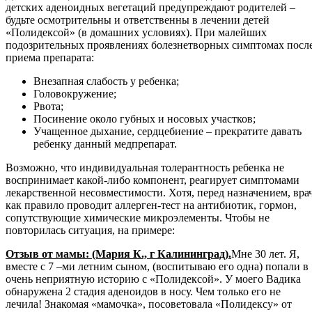
детских аденоидных вегетаций предупреждают родителей –
будьте осмотрительны и ответственны в лечении детей
«Полидексой» (в домашних условиях). При малейших
подозрительных проявлениях болезнетворных симптомах посл
приема препарата:
Внезапная слабость у ребенка;
Головокружение;
Рвота;
Посинение около губных и носовых участков;
Учащенное дыхание, сердцебиение – прекратите давать
ребенку данный медпрепарат.
Возможно, что индивидуальная толерантность ребенка не
воспринимает какой-либо компонент, реагирует симптомами
лекарственной несовместимости. Хотя, перед назначением, врач
как правило проводит аллерген-тест на антибиотик, гормон,
сопутствующие химические микроэлементы. Чтобы не
повторилась ситуация, на примере:
Отзыв от мамы: (Мария К., г Калининград).
Мне 30 лет. Я,
вместе с 7 –ми летним сыном, (воспитываю его одна) попали в
очень неприятную историю с «Полидексой». У моего Вадика
обнаружена 2 стадия аденоидов в носу. Чем только его не
лечила! Знакомая «мамочка», посоветовала «Полидексу» от