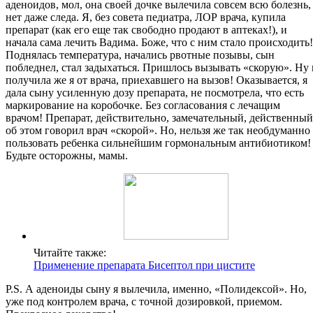
аденоидов, мол, она своей дочке вылечила совсем всю болезнь,
нет даже следа. Я, без совета педиатра, ЛОР врача, купила
препарат (как его еще так свободно продают в аптеках!), и
начала сама лечить Вадима. Боже, что с ним стало происходить!
Поднялась температура, начались рвотные позывы, сын
побледнел, стал задыхаться. Пришлось вызывать «скорую». Ну 
получила же я от врача, приехавшего на вызов! Оказывается, я
дала сыну усиленную дозу препарата, не посмотрела, что есть
маркирование на коробочке. Без согласования с лечащим
врачом! Препарат, действительно, замечательный, действенный
об этом говорил врач «скорой». Но, нельзя же так необдуманно
пользовать ребенка сильнейшим гормональным антибиотиком!
Будьте осторожны, мамы.
Читайте также:
Применение препарата Бисептол при цистите
P.S. А аденоиды сыну я вылечила, именно, «Полидексой». Но,
уже под контролем врача, с точной дозировкой, приемом.