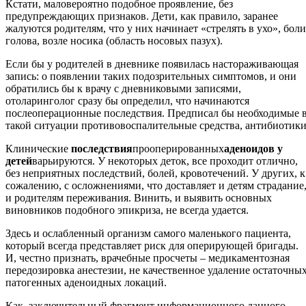
Кстати, маловероятно подобное проявление, без
предупреждающих признаков. Дети, как правило, заранее
жалуются родителям, что у них начинает «стрелять в ухо», боли
голова, возле носика (область носовых пазух).
Если бы у родителей в дневнике появилась настораживающая
запись: о появлении таких подозрительных симптомов, и они
обратились бы к врачу с дневниковыми записями,
отоларинголог сразу бы определил, что начинаются
послеоперационные последствия. Предписал бы необходимые 
такой ситуации противовоспалительные средства, антибиотики
Клинические
последствия
прооперированных
аденоидов у
детей
варьируются. У некоторых деток, все проходит отлично,
без неприятных последствий, болей, кровотечений. У других, к
сожалению, с осложнениями, что доставляет и детям страдание
и родителям переживания. Винить, и выявить основных
виновников подобного эпикриза, не всегда удается.
Здесь и ослабленный организм самого маленького пациента,
который всегда представляет риск для оперирующей бригады.
И, честно признать, врачебные просчеты – медикаментозная
передозировка анестезии, не качественное удаление остаточны
патогенных аденоидных локаций.
Как, заключительный фрагмент информационного данного