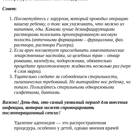
Совет
:
Посоветуйтесь с хирургом, который проводил операцию
вашему ребенку, о том: как ухаживать, что можно из
напитков, еды. Какими лучше дезинфицирующими
растворами полоскать прооперированную носовую
полость (аптечными формациями – фурациллина, физ.
раствора, раствора Риггера).
Если врач посоветует присоединить гомеопатические
лекарственные настойки, из целебных трав – отвар
ромашки, календулы, подорожника, обязательно
процедите приготовленную жидкость несколько раз (чере
4 слоя марли).
Тщательно следите за соблюдением стерильности,
гигиенических требований. Не вытирайте нос ребенку, ч
попало. Пользуйтесь стерильными одноразовыми
салфетками, бинтами.
Важно! День-два, это самый уязвимый период для внесения
инфекции, которая может спровоцировать
послеоперационный сепсис!
Удаление аденоидов — это распространенная
процедура, особенно у детей, однако мнения врачей