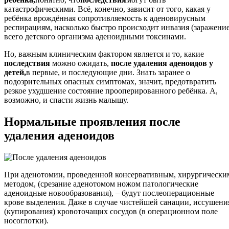
катастрофическими. Всё, конечно, зависит от того, какая у
ребёнка врождённая сопротивляемость к аденовирусным
респирациям, насколько быстро происходит инвазия (заражение
всего детского организма аденоидными токсинами.
Но, важным клиническим фактором является и то, какие
последствия
можно ожидать,
после удаления аденоидов у
детей,
в первые, и последующие дни. Знать заранее о
подозрительных опасных симптомах, значит, предотвратить
резкое ухудшение состояние прооперированного ребёнка. А,
возможно, и спасти жизнь малышу.
Нормальные проявления после
удаления аденоидов
При аденотомии, проведенной консервативным, хирургически
методом, (срезание аденотомом ножом патологические
аденоидные новообразования), – будут послеоперационные
крове выделения. Даже в случае чистейшей санации, иссушени
(купирования) кровоточащих сосудов (в операционном поле
носоглотки).