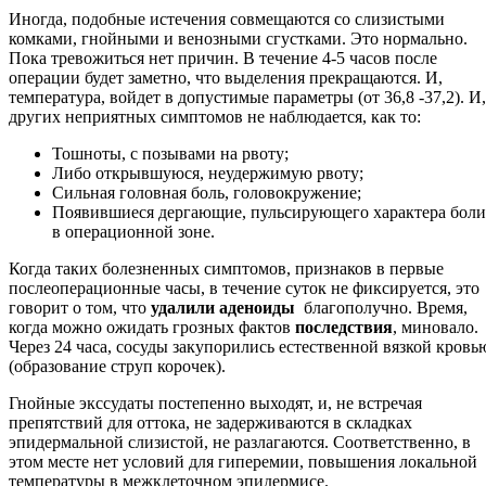
Иногда, подобные истечения совмещаются со слизистыми
комками, гнойными и венозными сгустками. Это нормально.
Пока тревожиться нет причин. В течение 4-5 часов после
операции будет заметно, что выделения прекращаются. И,
температура, войдет в допустимые параметры (от 36,8 -37,2). И,
других неприятных симптомов не наблюдается, как то:
Тошноты, с позывами на рвоту;
Либо открывшуюся, неудержимую рвоту;
Сильная головная боль, головокружение;
Появившиеся дергающие, пульсирующего характера боли
в операционной зоне.
Когда таких болезненных симптомов, признаков в первые
послеоперационные часы, в течение суток не фиксируется, это
говорит о том, что
удалили аденоиды
благополучно. Время,
когда можно ожидать грозных фактов
последствия
, миновало.
Через 24 часа, сосуды закупорились естественной вязкой кровь
(образование струп корочек).
Гнойные экссудаты постепенно выходят, и, не встречая
препятствий для оттока, не задерживаются в складках
эпидермальной слизистой, не разлагаются. Соответственно, в
этом месте нет условий для гиперемии, повышения локальной
температуры в межклеточном эпидермисе.