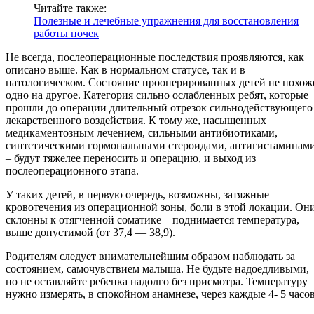
Читайте также:
Полезные и лечебные упражнения для восстановления
работы почек
Не всегда, послеоперационные последствия проявляются, как
описано выше. Как в нормальном статусе, так и в
патологическом. Состояние прооперированных детей не похож
одно на другое. Категория сильно ослабленных ребят, которые
прошли до операции длительный отрезок сильнодействующего
лекарственного воздействия. К тому же, насыщенных
медикаментозным лечением, сильными антибиотиками,
синтетическими гормональными стероидами, антигистаминам
– будут тяжелее переносить и операцию, и выход из
послеоперационного этапа.
У таких детей, в первую очередь, возможны, затяжные
кровотечения из операционной зоны, боли в этой локации. Он
склонны к отягченной соматике – поднимается температура,
выше допустимой (от 37,4 — 38,9).
Родителям следует внимательнейшим образом наблюдать за
состоянием, самочувствием малыша. Не будьте надоедливыми,
но не оставляйте ребенка надолго без присмотра. Температуру
нужно измерять, в спокойном анамнезе, через каждые 4- 5 часов