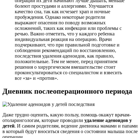
операции их дети начинают лучше дышать, меньше
болеют простудами и аллергиями. Улучшается
качество сна, так как исчезает храп и ночные
пробуждения. Однако некоторые родители
выражают опасения по поводу возможных
осложнений, таких как инфекции или проблемы с
речью. Важно отметить, что у каждого ребенка
индивидуальная реакция на операцию. Врачи
подчеркивают, что при правильной подготовке и
соблюдении рекомендаций по восстановлению,
последствия удаления аденоидов, как правило,
положительные. Тем не менее, перед принятием
решения о хирургическом вмешательстве стоит
проконсультироваться со специалистом и взвесить
все «за» и «против».
Дневник послеоперационного периода
Даже трудно оценить, какую пользу, помощь окажут врачам-
отоларингологам, которые проводили
удаление аденоидов у
детей
. И самим родителям, ведение дневника мамами и папами
в который будут вноситься сведения о состоянии малыша после
операции.