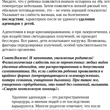
Увидите, что у ребенка появляется вначале испарина на лбу, хот
температура небольшая. Затем появляется липкий рясный пот,
обильное потовыделение, это – не очень хороший показатель!
Указывает на слабость малыша, как на болезненное
последствие
, характерное после не удачного
удаления
аденоидов у детей.
Аденотомия в виде криозамораживания, и при лазеролечении, 
при воздействии светодиодных излучений, не проходит
бесследно. Все равно, дети испытывают нагрузку. Возможны,
факторы передозировки излучений, особой чувствительности
детского организма.
Совет:
Важно! И запомните, уважаемые родители!
Физиологическая слабость после перенесенных любых видов
удаления аденоидов, это распространенная и допустимая
симптоматика. Но, если слабость ребенка проявляется в
крайних формах (непрекращающихся головокружениях,
потери сознания, учащенном дыхании). При таком же,
учащенном сердцебиении, это повод без сомнений, вызывать
«Скорую неотложную помощь!»
Удаление аденоидов — это распространенная
процедура, и мнения людей о ее последствиях
варьируются. Многие родители отмечают, что после