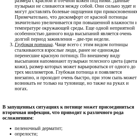
размера с красной и отечной кожей под ними. Данные
пузырьки не сливаются между собой. Они сильно зудят и
могут доставлять болевые ощущения при прикосновениях
Примечательно, что дискомфорт от красной потницы
значительно увеличивается при повышенной влажности 
температуре окружающей среды. Еще одной неприятной
особенностью данного вида высыпаний является очень
долгий период заживления – две-три недели.
Глубокая потница
. Чаще всего с этим видом потницы
сталкиваются взрослые люди, ранее не единожды
перенесшие красную потницу. По внешнему виду
высыпания напоминают пузырьки телесного цвета (цвета
кожи), размер которых может варьироваться от одного до
трех миллиметров. Глубокая потница и появляется
внезапно, и проходит очень быстро, при этом сыпь может
возникать не только на туловище, но также на руках и
ногах.
В запущенных ситуациях к потнице может присоединиться
вторичная инфекция, что приводит к различного рода
осложнениям
:
пеленочный дерматит;
опрелости;