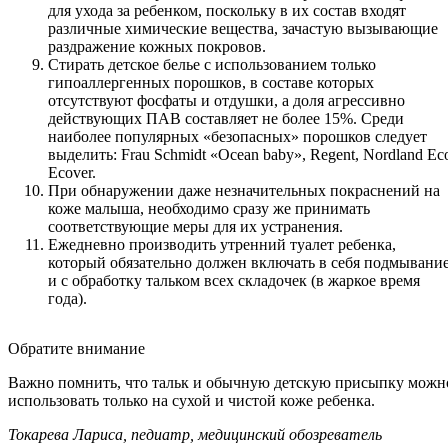
для ухода за ребенком, поскольку в их состав входят
различные химические вещества, зачастую вызывающие
раздражение кожных покровов.
Стирать детское белье с использованием только
гипоаллергенных порошков, в составе которых
отсутствуют фосфаты и отдушки, а доля агрессивно
действующих ПАВ составляет не более 15%. Среди
наиболее популярных «безопасных» порошков следует
выделить: Frau Schmidt «Ocean baby», Regent, Nordland Ec
Ecover.
При обнаружении даже незначительных покраснений на
коже малыша, необходимо сразу же принимать
соответствующие меры для их устранения.
Ежедневно производить утренний туалет ребенка,
который обязательно должен включать в себя подмывани
и с обработку тальком всех складочек (в жаркое время
года).
Обратите внимание
Важно помнить, что тальк и обычную детскую присыпку можн
использовать только на сухой и чистой коже ребенка.
Токарева Лариса, педиатр, медицинский обозреватель