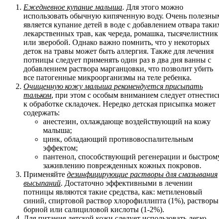
Ежедневное купание малыша
. Для этого можно
использовать обычную кипяченную воду. Очень полезны
является купание детей в воде с добавлением отвара таки
лекарственных трав, как череда, ромашка, тысячелистник
или зверобой. Однако важно помнить, что у некоторых
деток на травы может быть аллергия. Также для лечения
потницы следует применять один раз в два дня ванны с
добавлением раствора марганцовки, что позволит убить
все патогенные микроорганизмы на теле ребенка.
Очищенную кожу малыша рекомендуется присыпать
тальком
, при этом с особым вниманием следует отнестис
к обработке складочек. Нередко детская присыпка может
содержать:
анестезин, охлаждающе воздействующий на кожу
малыша;
цинк, обладающий противовоспалительным
эффектом;
пантенол, способствующий регенерации и быстром
заживлению поврежденных кожных покровов.
Применяйте
дезинфицирующие растворы для смазывания
высыпаний
. Достаточно эффективными в лечении
потницы являются такие средства, как: метиленовый
синий, спиртовой раствор хлорофиллипта (1%), растворы
борной или салициловой кислоты (1-2%).
Для питания детской кожи следует использовать лег
ко