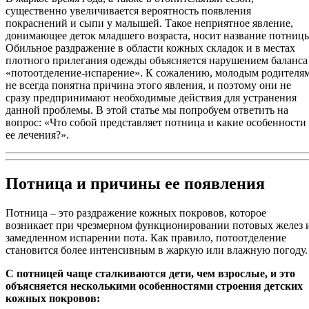
существенно увеличивается вероятность появления
покраснений и сыпи у малышей. Такое неприятное явление,
донимающее деток младшего возраста, носит название потниц
Обильное раздражение в области кожных складок и в местах
плотного прилегания одежды объясняется нарушением баланса
«потоотделение-испарение». К сожалению, молодым родителя
не всегда понятна причина этого явления, и поэтому они не
сразу предпринимают необходимые действия для устранения
данной проблемы. В этой статье мы попробуем ответить на
вопрос: «Что собой представляет потница и какие особенности
ее лечения?».
Потница и причины ее появления
Потница – это раздражение кожных покровов, которое
возникает при чрезмерном функционировании потовых желез 
замедленном испарении пота. Как правило, потоотделение
становится более интенсивным в жаркую или влажную погоду.
С потницей чаще сталкиваются дети, чем взрослые, и это
объясняется несколькими особенностями строения детских
кожных покровов: