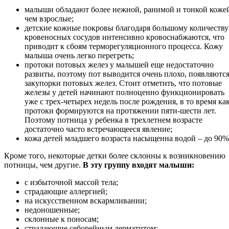
малыши обладают более нежной, ранимой и тонкой коже
чем взрослые;
детские кожные покровы благодаря большому количеству
кровеносных сосудов интенсивно кровоснабжаются, что
приводит к сбоям терморегуляционного процесса. Кожу
малыша очень легко перегреть;
протоки потовых желез у малышей еще недостаточно
развиты, поэтому пот выводится очень плохо, появляютс
закупорки потовых желез. Стоит отметить, что потовые
железы у детей начинают полноценно функционировать
уже с трех-четырех недель после рождения, в то время ка
протоки формируются на протяжении пяти-шести лет.
Поэтому потница у ребенка в трехлетнем возрасте
достаточно часто встречающееся явление;
кожа детей младшего возраста насыщенна водой – до 90%
Кроме того, некоторые детки более склонны к возникновению
потницы, чем другие.
В эту группу входят малыши:
с избыточной массой тела;
страдающие аллергией;
на искусственном вскармливании;
недоношенные;
склонные к поносам;
страдающие себорейным дерматитом;