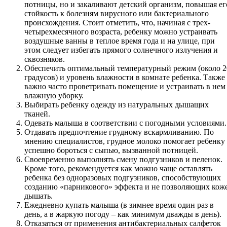
потницы, но и закаливают детский организм, повышая ег
стойкость к болезням вирусного или бактериального
происхождения. Стоит отметить, что, начиная с трех-
четырехмесячного возраста, ребенку можно устраивать
воздушные ванны в теплое время года и на улице, при
этом следует избегать прямого солнечного излучения и
сквозняков.
Обеспечить оптимальный температурный режим (около 2
градусов) и уровень влажности в комнате ребенка. Также
важно часто проветривать помещение и устраивать в нем
влажную уборку.
Выбирать ребенку одежду из натуральных дышащих
тканей.
Одевать малыша в соответствии с погодными условиями.
Отдавать предпочтение грудному вскармливанию. По
мнению специалистов, грудное молоко помогает ребенку
успешно бороться с сыпью, вызванной потницей.
Своевременно выполнять смену подгузников и пеленок.
Кроме того, рекомендуется как можно чаще оставлять
ребенка без одноразовых подгузников, способствующих
созданию «парникового» эффекта и не позволяющих кож
дышать.
Ежедневно купать малыша (в зимнее время один раз в
день, а в жаркую погоду – как минимум дважды в день).
Отказаться от применения антибактериальных салфеток