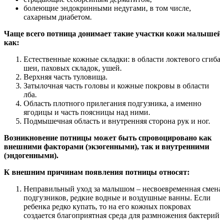
болеющие эндокринными недугами, в том числе,
сахарным диабетом.
Чаще всего потница донимает такие участки кожи малышей
как:
Естественные кожные складки: в области локтевого сгиба
шеи, паховых складок, ушей.
Верхняя часть туловища.
Затылочная часть головы и кожные покровы в области
лба.
Область плотного прилегания подгузника, а именно
ягодицы и часть поясницы над ними.
Подмышечная область и внутренняя сторона рук и ног.
Возникновение потницы может быть спровоцировано как
внешними факторами (экзогенными), так и внутренними
(эндогенными).
К внешним причинам появления потницы относят:
Неправильный уход за малышом – несвоевременная смен
подгузников, редкие водные и воздушные ванны. Если
ребенка редко купать, то на его кожных покровах
создается благоприятная среда для размножения бактерий