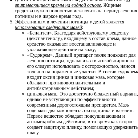
впитывающиеся кремы на водной основе
. Жирные
средства нужно полностью исключить на период лечения
потницы и в жаркое время года.
Эффективным в лечении потницы у детей является
использование следующих мазей
:
«Бепантен». Благодаря действующему веществу
(декспантенолу), входящему в состав крема, данное
средство оказывает восстанавливающее и
увлажняющее действие на кожу;
«Судокрем». Данный препарат также подходит для
лечения потницы, однако из-за высокой жирности
его следует использовать с осторожностью, нанося
точечно на пораженные участки. В состав судокрем
входит оксид цинка и цинковая мазь, которые
обладают противовоспалительным и
антибактериальным действием;
цинковая мазь. Это достаточно бюджетный вариант,
однако не уступающий по эффективности
современным дорогостоящим препаратам. Мазь
содержит два компонента: оксид цинка и вазелин.
Первое вещество обладает подсушивающим и
антимикробным действием, в то время как второе –
создает защитную пленку, помогающую удерживать
влагу.