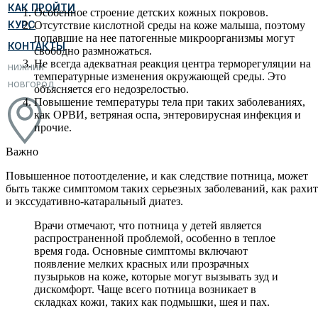
КАК ПРОЙТИ
Особенное строение детских кожных покровов.
КУРС
Отсутствие кислотной среды на коже малыша, поэтому
попавшие на нее патогенные микроорганизмы могут
КОНТАКТЫ
свободно размножаться.
Не всегда адекватная реакция центра терморегуляции на
НИЖНИЙ
температурные изменения окружающей среды. Это
НОВГОРОД
объясняется его недозрелостью.
Повышение температуры тела при таких заболеваниях,
как ОРВИ, ветряная оспа, энтеровирусная инфекция и
прочие.
Важно
Повышенное потоотделение, и как следствие потница, может
быть также симптомом таких серьезных заболеваний, как рахит
и экссудативно-катаральный диатез.
Врачи отмечают, что потница у детей является
распространенной проблемой, особенно в теплое
время года. Основные симптомы включают
появление мелких красных или прозрачных
пузырьков на коже, которые могут вызывать зуд и
дискомфорт. Чаще всего потница возникает в
складках кожи, таких как подмышки, шея и пах.