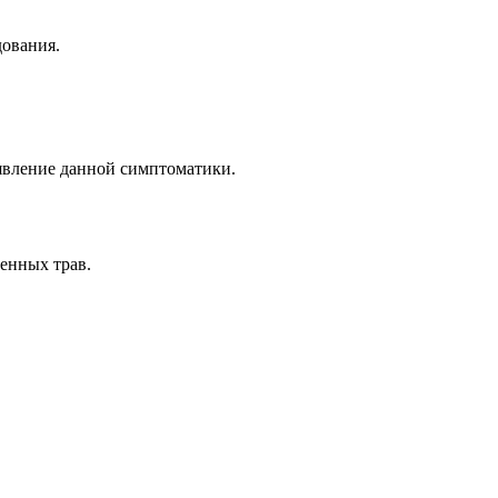
дования.
явление данной симптоматики.
енных трав.