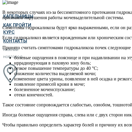
В некоторых случаях из-за бессимптомного протекания гидрок
КАПЕЛЬНИЦЫ
признаков нарушения работы мочевыделительной системы.
КАК ПРОЙТИ
Симптомы гидрокаликоза будут ярко выраженными, если он раз
КУРС
Если гидрокаликоз является врожденным или хроническим сост
КОНТАКТЫ
Принято считать симптомами гидрокаликоза почек следующие 
НИЖНИЙ
НОВГОРОД
болевые ощущения в пояснице и при надавливании на эту
иррадиирующая в паховую зону боль;
резкое повышение температуры до 40 °С;
снижение количества выделяемой мочи;
изменение цвета урины, появление в ней осадка и резкого
появление примесей крови в моче;
болезненное мочеиспускание;
отеки конечностей.
Такое состояние сопровождается слабостью, ознобом, тошнотой
Иногда болевые ощущения справа, слева или с двух сторон ник
Чтобы правильно определить характер болей и причину их возн