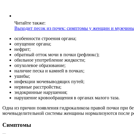
Читайте также:
Выходит песок из почек: симптомы у женщин и мужчины
особенности строения органа;
опущение органа;
нефрит;
обратный отток мочи в почки (рефлюкс);
обильное употребление жидкости;
опухолевое образование;
наличие песка и камней в почках;
ушибы;
инфекции мочевыводящих путей;
нервные расстройства;
эндокринные нарушения;
нарушение кровообращения в органах малого таза.
Одна из причин появления гидрокаликоза правой почки при б
мочевыделительной системы женщины нормализуются после р
Симптомы