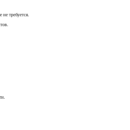
 не требуется.
тов.
ти.