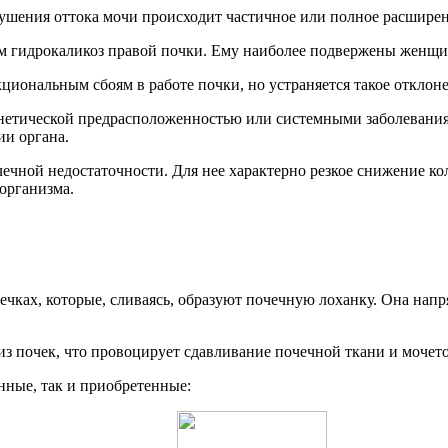
арушения оттока мочи происходит частичное или полное расшире
ем гидрокаликоз правой почки. Ему наиболее подвержены женщи
иональным сбоям в работе почки, но устраняется такое отклоне
енетической предрасположенностью или системными заболеваниям
ии органа.
чной недостаточности. Для нее характерно резкое снижение ко
организма.
чках, которые, сливаясь, образуют почечную лоханку. Она напр
из почек, что провоцирует сдавливание почечной ткани и мочет
нные, так и приобретенные: