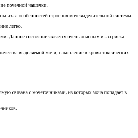
ние почечной чашечки.
ны из-за особенностей строения мочевыделительной системы.
ние легко.
и. Данное состояние является очень опасным из-за риска
личества выделяемой мочи, накопление в крови токсических
ямую связана с мочеточниками, из которых моча попадает в
очников.