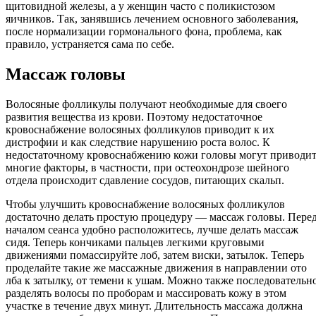
щитовидной железы, а у женщин часто с поликистозом
яичников. Так, занявшись лечением основного заболевания,
после нормализации гормонального фона, проблема, как
правило, устраняется сама по себе.
Массаж головы
Волосяные фолликулы получают необходимые для своего
развития вещества из крови. Поэтому недостаточное
кровоснабжение волосяных фолликулов приводит к их
дистрофии и как следствие нарушению роста волос. К
недостаточному кровоснабжению кожи головы могут приводи
многие факторы, в частности, при остеохондрозе шейного
отдела происходит сдавление сосудов, питающих скальп.
Чтобы улучшить кровоснабжение волосяных фолликулов
достаточно делать простую процедуру — массаж головы. Пере
началом сеанса удобно расположитесь, лучше делать массаж
сидя. Теперь кончиками пальцев легкими круговыми
движениями помассируйте лоб, затем виски, затылок. Теперь
проделайте такие же массажные движения в направлении ото
лба к затылку, от темени к ушам. Можно также последовательн
разделять волосы по проборам и массировать кожу в этом
участке в течение двух минут. Длительность массажа должна