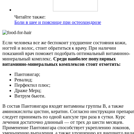
Читайте также:
Боли в шее и пояснице при остеохондрозе
Если человека все же беспокоит ухудшение состояния кожи,
ногтей и волос, стоит обратиться к врачу. При наличии
показаний врач поможет подобрать оптимальный витаминно-
минеральный комплекс.
Среди наиболее популярных
витаминно-минеральных комплексов стоит отметить:
Пантовигар;
Ревалид;
Перфектил плюс;
Драже Мерц;
Витрум бьюти.
В состав Пантовигара входят витамины группы В, а также
аминокислоты цистин, кератин. Согласно инструкции препара
следует принимать по одной капсуле три раза в сутки. Курс
лечения достаточно длинный — от трех до шести месяцев.
Применение Пантовигара способствует укреплению локонов,
уменьшению выпадения, а также улучшению их внешнего вида