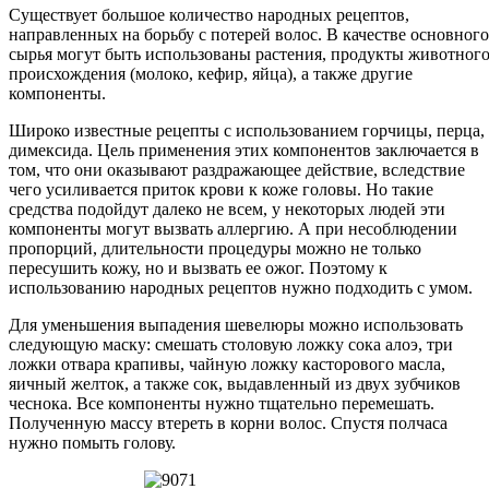
Существует большое количество народных рецептов,
направленных на борьбу с потерей волос. В качестве основного
сырья могут быть использованы растения, продукты животног
происхождения (молоко, кефир, яйца), а также другие
компоненты.
Широко известные рецепты с использованием горчицы, перца,
димексида. Цель применения этих компонентов заключается в
том, что они оказывают раздражающее действие, вследствие
чего усиливается приток крови к коже головы. Но такие
средства подойдут далеко не всем, у некоторых людей эти
компоненты могут вызвать аллергию. А при несоблюдении
пропорций, длительности процедуры можно не только
пересушить кожу, но и вызвать ее ожог. Поэтому к
использованию народных рецептов нужно подходить с умом.
Для уменьшения выпадения шевелюры можно использовать
следующую маску: смешать столовую ложку сока алоэ, три
ложки отвара крапивы, чайную ложку касторового масла,
яичный желток, а также сок, выдавленный из двух зубчиков
чеснока. Все компоненты нужно тщательно перемешать.
Полученную массу втереть в корни волос. Спустя полчаса
нужно помыть голову.