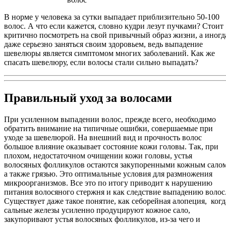
В норме у человека за сутки выпадает приблизительно 50-100
волос. А что если кажется, словно кудри лезут пучками? Стоит
критично посмотреть на свой привычный образ жизни, а иногд
даже серьезно заняться своим здоровьем, ведь выпадение
шевелюры является симптомом многих заболеваний. Как же
спасать шевелюру, если волосы стали сильно выпадать?
Правильный уход за волосами
При усиленном выпадении волос, прежде всего, необходимо
обратить внимание на типичные ошибки, совершаемые при
уходе за шевелюрой. На внешний вид и прочность волос
большое влияние оказывает состояние кожи головы. Так, при
плохом, недостаточном очищении кожи головы, устья
волосяных фолликулов остаются закупоренными кожным салом
а также грязью. Это оптимальные условия для размножения
микроорганизмов. Все это по итогу приводит к нарушению
питания волосяного стержня и как следствие выпадению волос
Существует даже такое понятие, как себорейная алопеция, когд
сальные железы усиленно продуцируют кожное сало,
закупоривают устья волосяных фолликулов, из-за чего и