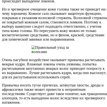
происходит выпадение локонов.
Но и чрезмерное очищение кожи головы также не приведет ни 
чему хорошему. Кожное сало оказывает защитную функцию,
покрывая и увлажняя волосяной стержень. Волосяной стержень
не покрытый кожным салом, становится ломким. Поэтому к
выбору шампуню следует подходить ответственно, с учетом
типа кожи головы. Но пересушить кожу можно не только
косметическими средствами, но и феном, краской, средствами
для химической завивки или выравнивания.
Очень пагубное воздействие оказывает привычка расчесывать
мокрые кудри. Влажные локоны очень уязвимы, попытка
расчесывания запутанных мокрых волос приводит попросту к
их вырыванию. Лучше расчесывать кудри, когда они высохнут,
для их распутывания использовать спрей.
Привычка носить тугие прически, затянутые хвосты, дреды и
афрокосички также может привести к неприятным
последствиям. Существует даже такое понятие, как тракционна
алопеция, то есть выпадение волос вследствие их чрезмерного
натяжения.