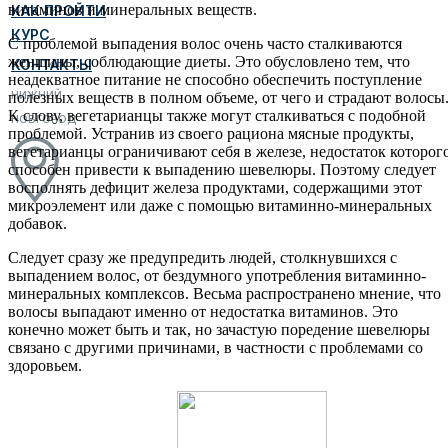
витаминов и минеральных веществ.
КАК ПРОЙТИ
КУРС
С проблемой выпадения волос очень часто сталкиваются
женщины, соблюдающие диеты. Это обусловлено тем, что
КОНТАКТЫ
неадекватное питание не способно обеспечить поступление
НИЖНИЙ
полезных веществ в полном объеме, от чего и страдают волосы
К слову, вегетарианцы также могут сталкиваться с подобной
НОВГОРОД
проблемой. Устранив из своего рациона мясные продукты,
вегетарианцы ограничивают себя в железе, недостаток которог
способен привести к выпадению шевелюры. Поэтому следует
восполнять дефицит железа продуктами, содержащими этот
микроэлемент или даже с помощью витаминно-минеральных
добавок.
Следует сразу же предупредить людей, столкнувшихся с
выпадением волос, от бездумного употребления витаминно-
минеральных комплексов. Весьма распространено мнение, что
волосы выпадают именно от недостатка витаминов. Это
конечно может быть и так, но зачастую поредение шевелюры
связано с другими причинами, в частности с проблемами со
здоровьем.