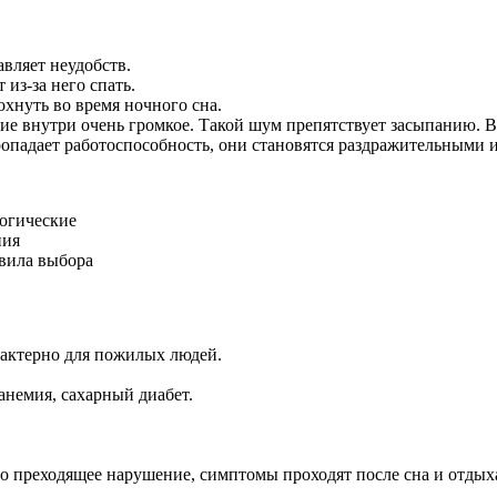
авляет неудобств.
из-за него спать.
хнуть во время ночного сна.
ние внутри очень громкое. Такой шум препятствует засыпанию. 
ропадает работоспособность, они становятся раздражительными 
огические
ния
авила выбора
рактерно для пожилых людей.
анемия, сахарный диабет.
о преходящее нарушение, симптомы проходят после сна и отдых