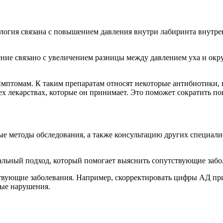
ология связана с повышением давления внутри лабиринта внутрен
ение связано с увеличением разницы между давлением уха и окр
имптомам. К таким препаратам относят некоторые антибиотики,
ех лекарствах, которые он принимает. Это поможет сократить п
ые методы обследования, а также консультацию других специал
льный подход, который помогает выяснить сопутствующие забол
твующие заболевания. Например, скорректировать цифры АД при
ные нарушения.