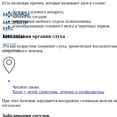
Есть несколько причин, которые вызывают шум в голове:
болезни слухового аппарата;
КАПЕЛЬНИЦЫ
патологии сосудов;
заболевания шейного отдела позвоночника;
КАК ПРОЙТИ
новообразования головного мозга и черепных нервов.
КУРС
Заболевания органов слуха
КОНТАКТЫ
НИЖНИЙ
Это как возрастное снижение слуха, хронические воспалительн
НОВГОРОД
оперативного лечения.
Читайте также:
Рахит у детей: симптомы, лечение и профилактика
При этих болезнях нарушается восприятие головным мозгом ок
отголоски.
Заболевания сосудов