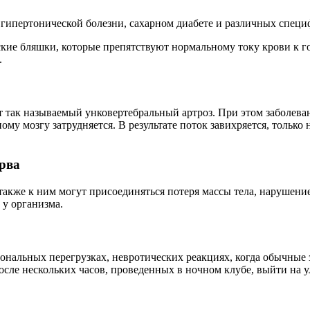
и гипертонической болезни, сахарном диабете и различных спец
ские бляшки, которые препятствуют нормальному току крови к г
.
т так называемый унковертебральный артроз. При этом заболеван
ому мозгу затрудняется. В результате поток завихряется, только н
ерва
акже к ним могут присоединяться потеря массы тела, нарушение
 у организма.
ональных перегрузках, невротических реакциях, когда обычные 
осле нескольких часов, проведенных в ночном клубе, выйти на у