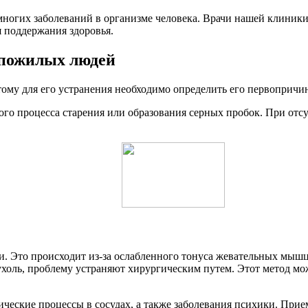
многих заболеваний в организме человека. Врачи нашей клиники
я поддержания здоровья.
 пожилых людей
ому для его устранения необходимо определить его первопричин
ного процесса старения или образования серных пробок. При от
ки. Это происходит из-за ослабленного тонуса жевательных мыш
ухоль, проблему устраняют хирургическим путем. Этот метод мож
ческие процессы в сосудах, а также заболевания психики. Прие