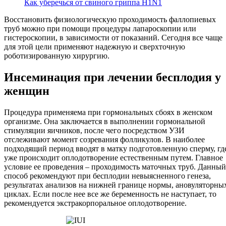
Как уберечься от свиного гриппа H1N1
Восстановить физиологическую проходимость фаллопиевых
труб можно при помощи процедуры лапароскопии или
гистероскопии, в зависимости от показаний. Сегодня все чаще
для этой цели применяют надежную и сверхточную
роботизированную хирургию.
Инсеминация при лечении бесплодия у
женщин
Процедура применяема при гормональных сбоях в женском
организме. Она заключается в выполнении гормональной
стимуляции яичников, после чего посредством УЗИ
отслеживают момент созревания фолликулов. В наиболее
подходящий период вводят в матку подготовленную сперму, гд
уже происходит оплодотворение естественным путем. Главное
условие ее проведения – проходимость маточных труб. Данный
способ рекомендуют при бесплодии невыясненного генеза,
результатах анализов на нижней границе нормы, ановуляторны
циклах. Если после нее все же беременность не наступает, то
рекомендуется экстракорпоральное оплодотворение.