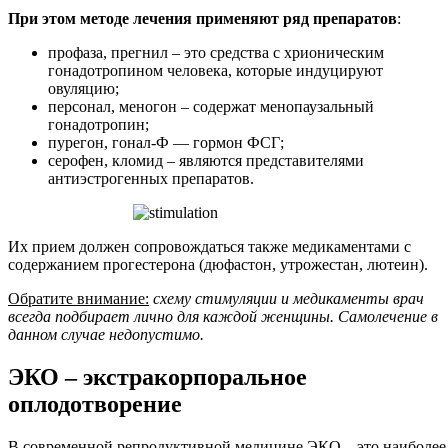
При этом методе лечения применяют ряд препаратов
:
профаза, прегнил – это средства с хрионическим
гонадотропином человека, которые индуцируют
овуляцию;
персонал, меногон – содержат менопаузальный
гонадотропин;
пурегон, гонал-Ф — гормон ФСГ;
серофен, кломид – являются представителями
антиэстрогенных препаратов.
Их прием должен сопровождаться также медикаментами с
содержанием прогестерона (дюфастон, утрожестан, лютеин).
Обратите внимание:
схему стимуляции и медикаменты врач
всегда подбирает лично для каждой женщины. Самолечение в
данном случае недопустимо.
ЭКО – экстракорпоральное
оплодотворение
В современной репродуктивной медицине ЭКО – это наиболее