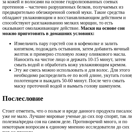
за кожей и волосами на основе гидролизованных соевых
протеинов – частично разрушенных белков, получаемых из
предварительно обезжиренной соевой муки. Такие средства
обладают увлажняющим и восстанавливающим действием и
способствуют разглаживанию мелких морщин, то есть
оказывают омолаживающее действие.
Маски на основе сои
можно приготовить в домашних условиях:
Измельчить пару горстей сои в кофемолке и залить
кипятком, подождать остывания, затем добавить яичный
желток и примерно столовую ложку оливкового масла.
Наносить на чистое лицо и держать 10-15 минут, затем
смыть водой и обработать кожу увлажняющим кремом.
Эту же смесь можно использовать и для волос. Для этого
необходимо распределить ее по всей длине, укутать голов
полотенцем и выждать 50-60 минут. После чего смыть
маску проточной водой и вымыть голову шампунем.
Послесловие
Стоит отметить, что о пользе и вреде данного продукта писало
уже не мало. Лучшие мировые ученые до сих пор спорят, так л
полезна/вредна соя на самом деле. Противоречий много, и по
некоторым вопросам к единому мнению исследователи до сих