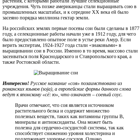
растения, с которыми работали лучшие селекционные
учреждения. Чуть позже американцы стали выращивать сою в
промышленных масштабах, и к середине XX века ей было
засеяно порядка миллиона гектар земли.
На российских землях первые посевы сои были сделаны в 1877
году, а селекционные работы начали уже в 1912 году, для чего
было предоставлено опытное поле в устье реки Амур. Если
верить экспертам, 1924-1927 года стали «знаковыми» в
выращивании сои в России. Именно в то время, массово стали
засеиваться поля Краснодарского и Ставропольского края, а
также Ростовской области.
Интересно!
Русское название «соя» позаимствовано из
романских языков (soja), а европейские формы данного слова
ведут к японскому «сё: ю», что означает – соевый соус.
Врачи отмечают, что соя является источником
растительного белка и содержит множество
полезных веществ, таких как витамины группы B,
минералы и антиоксиданты. Она может быть
полезна для сердечно-сосудистой системы, так как
способствует снижению уровня холестерина и
поддерживает здоровье сосудов. Однако,