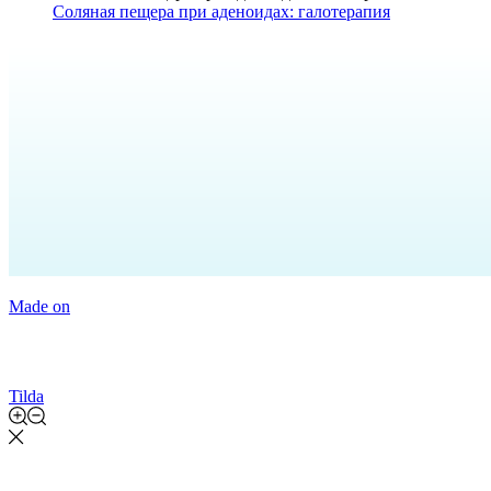
Соляная пещера при аденоидах: галотерапия
Made on
Tilda