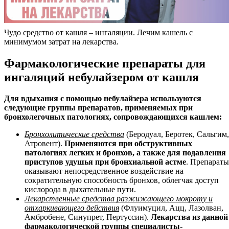
Чудо средство от кашля – ингаляции. Лечим кашель с
минимумом затрат на лекарства.
Фармакологические препараты для
ингаляций небулайзером от кашля
Для вдыхания с помощью небулайзера используются
следующие группы препаратов, применяемых при
бронхолегочных патологиях, сопровождающихся кашлем:
Бронхолитические средства
(Беродуал, Беротек, Сальгим,
Атровент).
Применяются при обструктивных
патологиях легких и бронхов, а также для подавления
приступов удушья при бронхиальной астме
. Препараты
оказывают непосредственное воздействие на
сократительную способность бронхов, облегчая доступ
кислорода в дыхательные пути.
Лекарственные средства разжижающего мокроту и
отхаркивающего действия
(Флуимуцил, Ацц, Лазолван,
Амбробене, Синупрет, Пертуссин).
Лекарства из данной
фармакологической группы специалисты-