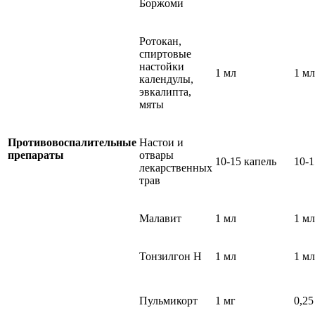
Боржоми
Ротокан,
спиртовые
настойки
1 мл
1 мл
календулы,
эвкалипта,
мяты
Противовоспалительные
Настои и
препараты
отвары
10-15 капель
10-1
лекарственных
трав
Малавит
1 мл
1 мл
Тонзилгон Н
1 мл
1 мл
Пульмикорт
1 мг
0,25