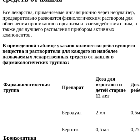
Все лекарства, применяемые ингаляционно через небулайзер,
предварительно разводятся физиологическим раствором для
облегчения проникания в организм и взаимодействия с ним, а
также для лучшего распыления прибором активных
компонентов.
В приведенной таблице указано количество действующего
вещества и растворителя для каждого из наиболее
назначаемых лекарственных средств от кашля в
фармакологических группах:
Доза для
Фармакологическая
взрослого и
Доз
Препарат
группа
детей старше
реб
12 лет
Беродуал
2 мл
0,5
Беротек
0,5 мл
0,25
Бронхолитики