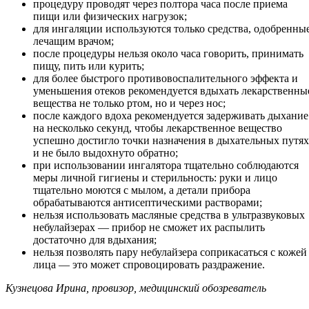
процедуру проводят через полтора часа после приема
пищи или физических нагрузок;
для ингаляции используются только средства, одобренны
лечащим врачом;
после процедуры нельзя около часа говорить, принимать
пищу, пить или курить;
для более быстрого противовоспалительного эффекта и
уменьшения отеков рекомендуется вдыхать лекарственны
вещества не только ртом, но и через нос;
после каждого вдоха рекомендуется задерживать дыхание
на несколько секунд, чтобы лекарственное вещество
успешно достигло точки назначения в дыхательных путях
и не было выдохнуто обратно;
при использовании ингалятора тщательно соблюдаются
меры личной гигиены и стерильность: руки и лицо
тщательно моются с мылом, а детали прибора
обрабатываются антисептическими растворами;
нельзя использовать масляные средства в ультразвуковых
небулайзерах — прибор не сможет их распылить
достаточно для вдыхания;
нельзя позволять пару небулайзера соприкасаться с кожей
лица — это может спровоцировать раздражение.
Кузнецова Ирина, провизор, медицинский обозреватель