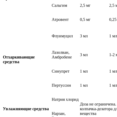
Сальгим
2,5 мг
2,5 
Атровент
0,5 мг
0,25
Флуимуцил
3 мл
1 мл
Лазолван,
3 мл
1-2 
Отхаркивающие
Амбробене
средства
Синупрет
1 мл
1 мл
Пертуссин
1 мл
1 мл
Натрия хлорид
Доза не ограничена
Увлажняющие средства
колпачка-дозатора д
Нарзан,
вещества