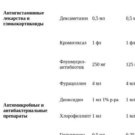
Антигистаминные
лекарства и
Дексаметазон
0,5 мл
0,5 
глюкокортикоиды
Кромогексал
1 фл
1 фл
Флуимуцил-
250 мг
125 
антибиотик
Фурациллин
4 мл
4 мл
Диоксидин
1 мл 1% р-ра
1 мл
Антимикробные и
антибактериальные
препараты
Хлорофиллипт
1 мл
1 мл
Гентамицин
0,5 мл
0,25