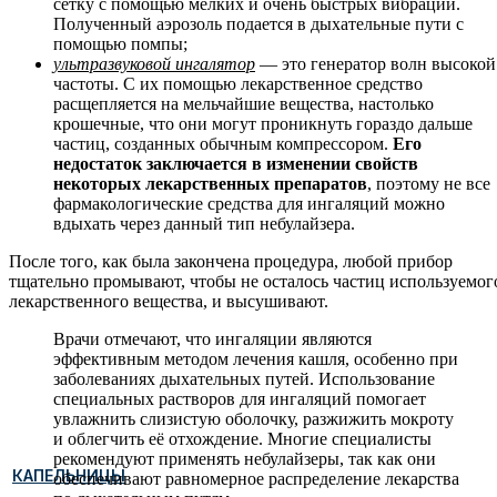
сетку с помощью мелких и очень быстрых вибраций.
Полученный аэрозоль подается в дыхательные пути с
помощью помпы;
ультразвуковой ингалятор
— это генератор волн высокой
частоты. С их помощью лекарственное средство
расщепляется на мельчайшие вещества, настолько
крошечные, что они могут проникнуть гораздо дальше
частиц, созданных обычным компрессором.
Его
недостаток заключается в изменении свойств
некоторых лекарственных препаратов
, поэтому не все
фармакологические средства для ингаляций можно
вдыхать через данный тип небулайзера.
После того, как была закончена процедура, любой прибор
тщательно промывают, чтобы не осталось частиц используемог
лекарственного вещества, и высушивают.
Врачи отмечают, что ингаляции являются
эффективным методом лечения кашля, особенно при
заболеваниях дыхательных путей. Использование
специальных растворов для ингаляций помогает
увлажнить слизистую оболочку, разжижить мокроту
и облегчить её отхождение. Многие специалисты
рекомендуют применять небулайзеры, так как они
КАПЕЛЬНИЦЫ
обеспечивают равномерное распределение лекарства