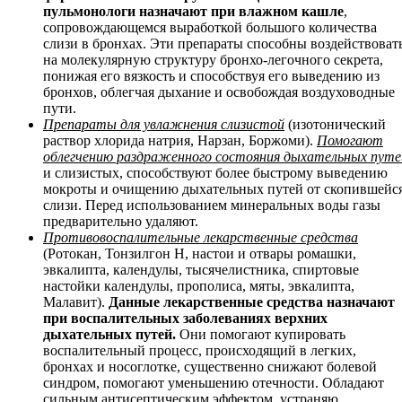
пульмонологи назначают при влажном кашле
,
сопровождающемся выработкой большого количества
слизи в бронхах. Эти препараты способны воздействоват
на молекулярную структуру бронхо-легочного секрета,
понижая его вязкость и способствуя его выведению из
бронхов, облегчая дыхание и освобождая воздуховодные
пути.
Препараты для увлажнения слизистой
(изотонический
раствор хлорида натрия, Нарзан, Боржоми).
Помогают
облегчению раздраженного состояния дыхательных путе
и слизистых, способствуют более быстрому выведению
мокроты и очищению дыхательных путей от скопившейс
слизи. Перед использованием минеральных воды газы
предварительно удаляют.
Противовоспалительные лекарственные средства
(Ротокан, Тонзилгон Н, настои и отвары ромашки,
эвкалипта, календулы, тысячелистника, спиртовые
настойки календулы, прополиса, мяты, эвкалипта,
Малавит).
Данные лекарственные средства назначают
при воспалительных заболеваниях верхних
дыхательных путей.
Они помогают купировать
воспалительный процесс, происходящий в легких,
бронхах и носоглотке, существенно снижают болевой
синдром, помогают уменьшению отечности. Обладают
сильным антисептическим эффектом, устраняю