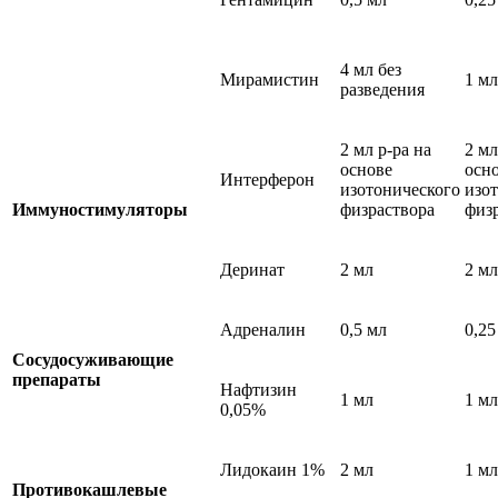
4 мл без
Мирамистин
1 мл
разведения
2 мл р-ра на
2 мл
основе
осн
Интерферон
изотонического
изо
Иммуностимуляторы
физраствора
физ
Деринат
2 мл
2 мл
Адреналин
0,5 мл
0,25
Сосудосуживающие
препараты
Нафтизин
1 мл
1 мл
0,05%
Лидокаин 1%
2 мл
1 мл
Противокашлевые