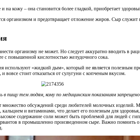
и на кожу – она становится более гладкой, приобретает здоровы
ется организмом и предотвращает отложение жиров. Сыр служит
ия
анести организму не может. Но следует аккуратно вводить в ра
ите с повышенной кислотностью желудочного сока.
ния используют «жидкий дым», который не является полезным пр
и вовсе стоит отказаться от сулугуни с копченым вкусом.
ь в пищу тем людям, кому по медицинским показаниям запрещено 
множество обсуждений среди любителей молочных изделий. Мног
кальцием и витаминами, что делает его полезным для здоровья, 
 высокое содержание соли может быть проблемой для людей с ги
рвантов в промышленно произведенном сыре. Важно помнить о 
д.