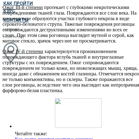
КАК ПРОЙТИ
Ожог
III
-й степени
протекает с глубокими некротическими
КУРС
повреждениями тканей глаза. Повреждаются все слои века. На
конъюнктиве образуются участки глубокого некроза в виде
КОНТАКТЫ
серовато-беловатого струпа. Тяжелые повреждения роговицы
сопровождаются деструктивными изменениями во всех ее
НИЖНИЙ
слоях. При этом сама роговица выглядит мутной и серой, как
НОВГОРОД
матовое стекло, зрачок через нее не просматривается.
Ожог
IV
-й степени
характеризуется проникновением
повреждающего фактора вглубь тканей и внутриглазные
структуры с их повреждением. Ожог сопровождаются
повреждением не только кожи, но нижележащих мышц, хряща,
иногда даже с обнажением костей глазницы. Отмечается некроз
не только конъюнктивы, но и склеры. Также поражаются все
слои роговицы, вследствие чего она выглядит как непрозрачна
фарфорово-белая пластинка.
Читайте также: