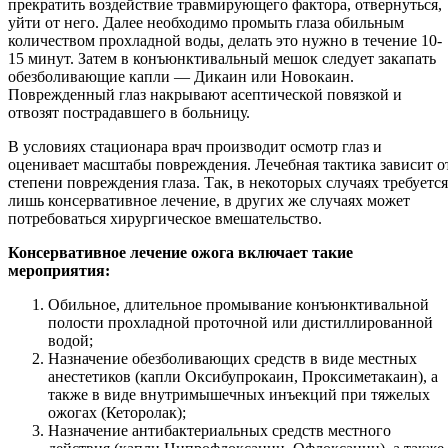
прекратить воздействие травмирующего фактора, отвернуться,
уйти от него. Далее необходимо промыть глаза обильным
количеством прохладной воды, делать это нужно в течение 10-
15 минут. Затем в конъюнктивальный мешок следует закапать
обезболивающие капли — Дикаин или Новокаин.
Поврежденный глаз накрывают асептической повязкой и
отвозят пострадавшего в больницу.
В условиях стационара врач производит осмотр глаз и
оценивает масштабы повреждения. Лечебная тактика зависит о
степени повреждения глаза. Так, в некоторых случаях требуется
лишь консервативное лечение, в других же случаях может
потребоваться хирургическое вмешательство.
Консервативное лечение ожога включает такие
мероприятия:
Обильное, длительное промывание конъюнктивальной
полости прохладной проточной или дистиллированной
водой;
Назначение обезболивающих средств в виде местных
анестетиков (капли Оксибупрокаин, Проксиметакаин), а
также в виде внутримышечных инъекций при тяжелых
ожогах (Кеторолак);
Назначение антибактериальных средств местного