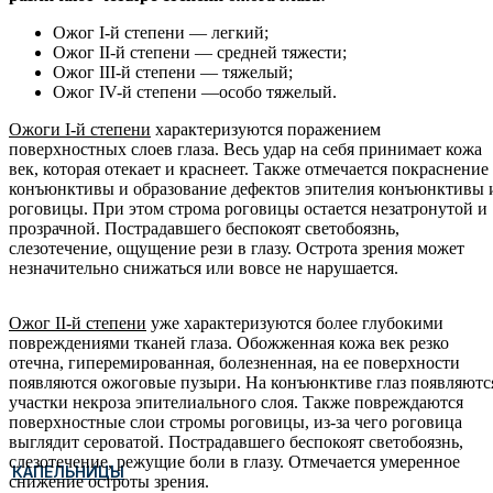
Ожог I-й степени — легкий;
Ожог II-й степени — средней тяжести;
Ожог III-й степени — тяжелый;
Ожог IV-й степени —особо тяжелый.
Ожоги
I
-й степени
характеризуются поражением
поверхностных слоев глаза. Весь удар на себя принимает кожа
век, которая отекает и краснеет. Также отмечается покраснение
конъюнктивы и образование дефектов эпителия конъюнктивы 
роговицы. При этом строма роговицы остается незатронутой и
прозрачной. Пострадавшего беспокоят светобоязнь,
слезотечение, ощущение рези в глазу. Острота зрения может
незначительно снижаться или вовсе не нарушается.
Ожог
II
-й степени
уже характеризуются более глубокими
повреждениями тканей глаза. Обожженная кожа век резко
отечна, гиперемированная, болезненная, на ее поверхности
появляются ожоговые пузыри. На конъюнктиве глаз появляютс
участки некроза эпителиального слоя. Также повреждаются
поверхностные слои стромы роговицы, из-за чего роговица
выглядит сероватой. Пострадавшего беспокоят светобоязнь,
слезотечение, режущие боли в глазу. Отмечается умеренное
КАПЕЛЬНИЦЫ
снижение остроты зрения.