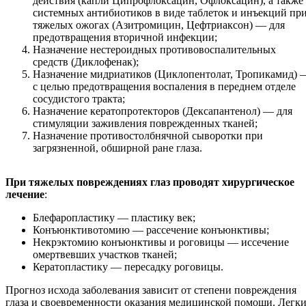
действия (капли Ципрофлоксацин, Офлоксацин), а также
системных антибиотиков в виде таблеток и инъекций пр
тяжелых ожогах (Азитромицин, Цефтриаксон) — для
предотвращения вторичной инфекции;
Назначение нестероидных противовоспалительных
средств (Диклофенак);
Назначение мидриатиков (Циклопентолат, Тропикамид) 
с целью предотвращения воспаления в переднем отделе
сосудистого тракта;
Назначение кератопротекторов (Дексапантенол) — для
стимуляции заживления поврежденных тканей;
Назначение противостолбнячной сыворотки при
загрязненной, обширной ране глаза.
При тяжелых повреждениях глаз проводят хирургическое
лечение
:
Блефаропластику — пластику век;
Конъюнктивотомию — рассечение конъюнктивы;
Некрэктомию конъюнктивы и роговицы — иссечение
омертвевших участков тканей;
Кератопластику — пересадку роговицы.
Прогноз исхода заболевания зависит от степени повреждения
глаза и своевременности оказания медицинской помощи. Легк