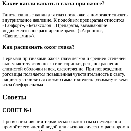
Какие капли капать в глаза при ожоге?
Гипотензивные капли для глаз после ожога помогают снизить
внутриглазное давление. К подобным препаратам относится
«Ганфорт», «Бетаксолол». Препараты, вызывающие
медикаментозное расширение зрачка («Атропин»,
«Скополамин»).
Как распознать ожог глаза?
Первыми признаками ожога глаза легкой и средней степеней
выступают чувство песка или соринки, резь, покраснение
слизистой оболочки и век, слезотечение. При повреждении
роговицы появляется повышенная чувствительность к свету,
пациенту становится сложно самостоятельно разомкнуть веки
из-за блефароспазма.
Советы
СОВЕТ №1
При возникновении термического ожога глаза немедленно
промойте его чистой водой или физиологическим раствором в