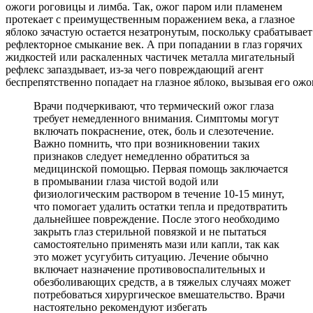
ожоги роговицы и лимба. Так, ожог паром или пламенем
протекает с преимущественным поражением века, а глазное
яблоко зачастую остается незатронутым, поскольку срабатывает
рефлекторное смыкание век. А при попадании в глаз горячих
жидкостей или раскаленных частичек металла мигательный
рефлекс запаздывает, из-за чего повреждающий агент
беспрепятственно попадает на глазное яблоко, вызывая его ожог
Врачи подчеркивают, что термический ожог глаза
требует немедленного внимания. Симптомы могут
включать покраснение, отек, боль и слезотечение.
Важно помнить, что при возникновении таких
признаков следует немедленно обратиться за
медицинской помощью. Первая помощь заключается
в промывании глаза чистой водой или
физиологическим раствором в течение 10-15 минут,
что помогает удалить остатки тепла и предотвратить
дальнейшее повреждение. После этого необходимо
закрыть глаз стерильной повязкой и не пытаться
самостоятельно применять мази или капли, так как
это может усугубить ситуацию. Лечение обычно
включает назначение противовоспалительных и
обезболивающих средств, а в тяжелых случаях может
потребоваться хирургическое вмешательство. Врачи
настоятельно рекомендуют избегать