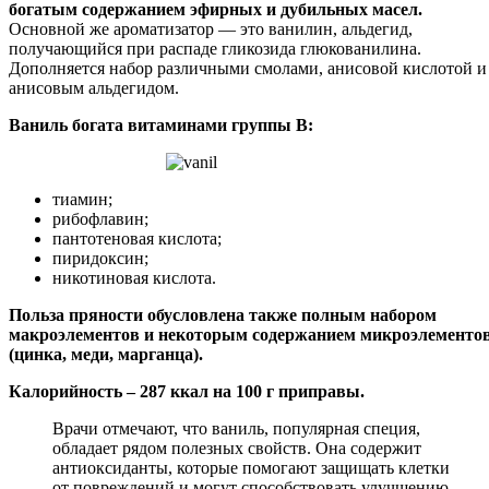
богатым содержанием эфирных и дубильных масел.
Основной же ароматизатор — это ванилин, альдегид,
получающийся при распаде гликозида глюкованилина.
Дополняется набор различными смолами, анисовой кислотой и
анисовым альдегидом.
Ваниль богата витаминами группы B:
тиамин;
рибофлавин;
пантотеновая кислота;
пиридоксин;
никотиновая кислота.
Польза пряности обусловлена также полным набором
макроэлементов и некоторым содержанием микроэлементо
(цинка, меди, марганца).
Калорийность – 287 ккал на 100 г приправы.
Врачи отмечают, что ваниль, популярная специя,
обладает рядом полезных свойств. Она содержит
антиоксиданты, которые помогают защищать клетки
от повреждений и могут способствовать улучшению