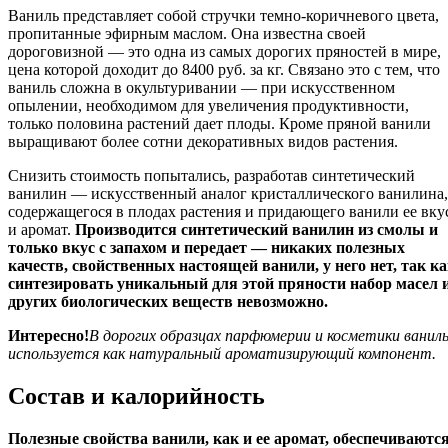
Ваниль представляет собой стручки темно-коричневого цвета,
пропитанные эфирным маслом. Она известна своей
дороговизной — это одна из самых дорогих пряностей в мире,
цена которой доходит до 8400 руб. за кг. Связано это с тем, что
ваниль сложна в окультуривании — при искусственном
опылении, необходимом для увеличения продуктивности,
только половина растений дает плоды. Кроме пряной ванили
выращивают более сотни декоративных видов растения.
Снизить стоимость попытались, разработав синтетический
ванилин — искусственный аналог кристаллического ванилина,
содержащегося в плодах растения и придающего ванили ее вку
и аромат.
Производится синтетический ванилин из смолы и
только вкус с запахом и передает — никаких полезных
качеств, свойственных настоящей ванили, у него нет, так к
синтезировать уникальный для этой пряности набор масел 
других биологических веществ невозможно.
Интересно!
В дорогих образцах парфюмерии и косметики ванил
используется как натуральный ароматизирующий компонент.
Состав и калорийность
Полезные свойства ванили, как и ее аромат, обеспечиваютс