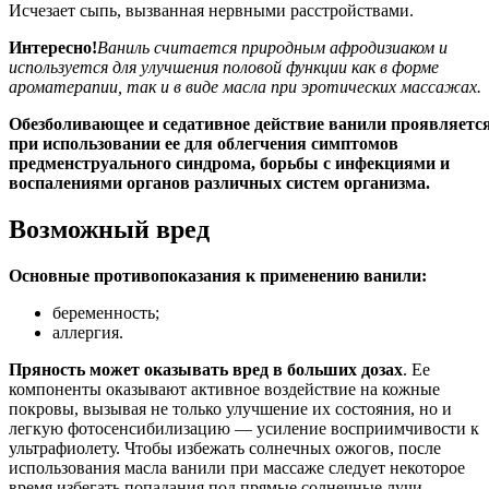
Исчезает сыпь, вызванная нервными расстройствами.
Интересно!
Ваниль считается природным афродизиаком и
используется для улучшения половой функции как в форме
ароматерапии, так и в виде масла при эротических массажах.
Обезболивающее и седативное действие ванили проявляетс
при использовании ее для облегчения симптомов
предменструального синдрома, борьбы с инфекциями и
воспалениями органов различных систем организма.
Возможный вред
Основные противопоказания к применению ванили:
беременность;
аллергия.
Пряность может оказывать вред в больших дозах
. Ее
компоненты оказывают активное воздействие на кожные
покровы, вызывая не только улучшение их состояния, но и
легкую фотосенсибилизацию — усиление восприимчивости к
ультрафиолету. Чтобы избежать солнечных ожогов, после
использования масла ванили при массаже следует некоторое
время избегать попадания под прямые солнечные лучи.