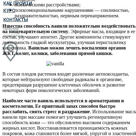
КАК ПРОЙТИ
психическими расстройствами;
психоэмоциональными нарушениями — сонливостью,
КУРС
раздражительностью, нервным перенапряжением.
КОНТАКТЫ
Известна способность ванили положительно воздействовать
НИЖНИЙ
на пищеварительную систему
. Эфирные масла, входящие в ее
НОВГОРОД
состав, улучшают аппетит. Другие компоненты стимулируют
деятельность гладкой мускулатуры, улучшая перистальтику
кишечника.
Ванилью можно лечить воспаления органов
ЖКТ, колит, колики, заболевания прямой кишки.
В состав плодов растения входят различные антиоксиданты,
которые нейтрализуют свободные радикалы в организме,
предотвращая разрушение клеточных оболочек и развитие
некоторых форм онкологических заболеваний.
Наиболее часто ваниль используется в ароматерапии и
косметологии. Ее приятный запах способен быстро
расслабить, снять стресс и раздражение
. Использование масл
ванили при массаже помогает улучшить регенеративную
способность кожи — это обусловлено высоким содержанием
жирных кислот. Восстанавливается проницаемость кожных
покровов, кожа становится более мягкой, упругой и эластичной